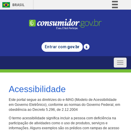
BRASIL
Simplifique!
Comunica BR
Participe
Acesso à informação
Entrar com
gov.br
Legislação
Canais
Toggle
naviga
Acessibilidade
Este portal segue as diretrizes do e-MAG (Modelo de Acessibilidade
em Governo Eletrônico), conforme as normas do Governo Federal, em
obediência ao Decreto 5.296, de 2.12.2004
O termo acessibilidade significa incluir a pessoa com deficiência na
participação de atividades como o uso de produtos, serviços e
informações. Alguns exemplos são os prédios com rampas de acesso