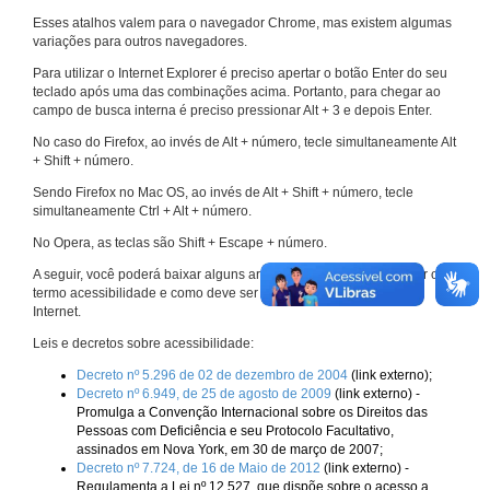
Esses atalhos valem para o navegador Chrome, mas existem algumas
variações para outros navegadores.
Para utilizar o Internet Explorer é preciso apertar o botão Enter do seu
teclado após uma das combinações acima. Portanto, para chegar ao
campo de busca interna é preciso pressionar Alt + 3 e depois Enter.
No caso do Firefox, ao invés de Alt + número, tecle simultaneamente Alt
+ Shift + número.
Sendo Firefox no Mac OS, ao invés de Alt + Shift + número, tecle
simultaneamente Ctrl + Alt + número.
No Opera, as teclas são Shift + Escape + número.
A seguir, você poderá baixar alguns arquivos que explicam melhor o
termo acessibilidade e como deve ser implementado nos sites da
Internet.
Leis e decretos sobre acessibilidade:
Decreto nº 5.296 de 02 de dezembro de 2004
(link externo);
Decreto nº 6.949, de 25 de agosto de 2009
(link externo) -
Promulga a Convenção Internacional sobre os Direitos das
Pessoas com Deficiência e seu Protocolo Facultativo,
assinados em Nova York, em 30 de março de 2007;
Decreto nº 7.724, de 16 de Maio de 2012
(link externo) -
Regulamenta a Lei nº 12.527, que dispõe sobre o acesso a