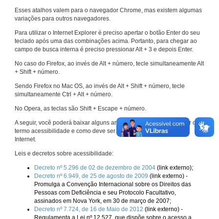
Esses atalhos valem para o navegador Chrome, mas existem algumas
variações para outros navegadores.
Para utilizar o Internet Explorer é preciso apertar o botão Enter do seu
teclado após uma das combinações acima. Portanto, para chegar ao
campo de busca interna é preciso pressionar Alt + 3 e depois Enter.
No caso do Firefox, ao invés de Alt + número, tecle simultaneamente Alt
+ Shift + número.
Sendo Firefox no Mac OS, ao invés de Alt + Shift + número, tecle
simultaneamente Ctrl + Alt + número.
No Opera, as teclas são Shift + Escape + número.
A seguir, você poderá baixar alguns arquivos que explicam melhor o
termo acessibilidade e como deve ser implementado nos sites da
Internet.
Leis e decretos sobre acessibilidade:
Decreto nº 5.296 de 02 de dezembro de 2004
(link externo);
Decreto nº 6.949, de 25 de agosto de 2009
(link externo) -
Promulga a Convenção Internacional sobre os Direitos das
Pessoas com Deficiência e seu Protocolo Facultativo,
assinados em Nova York, em 30 de março de 2007;
Decreto nº 7.724, de 16 de Maio de 2012
(link externo) -
Regulamenta a Lei nº 12.527, que dispõe sobre o acesso a