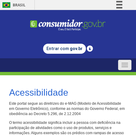
BRASIL
Simplifique!
Comunica BR
Participe
Acesso à informação
Entrar com
gov.br
Legislação
Canais
Toggle
naviga
Acessibilidade
Este portal segue as diretrizes do e-MAG (Modelo de Acessibilidade
em Governo Eletrônico), conforme as normas do Governo Federal, em
obediência ao Decreto 5.296, de 2.12.2004
O termo acessibilidade significa incluir a pessoa com deficiência na
participação de atividades como o uso de produtos, serviços e
informações. Alguns exemplos são os prédios com rampas de acesso