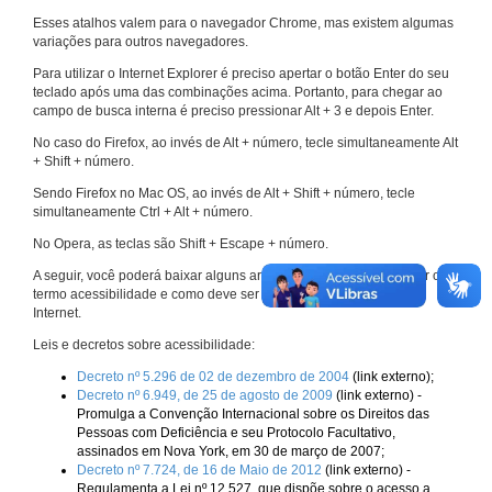
Esses atalhos valem para o navegador Chrome, mas existem algumas
variações para outros navegadores.
Para utilizar o Internet Explorer é preciso apertar o botão Enter do seu
teclado após uma das combinações acima. Portanto, para chegar ao
campo de busca interna é preciso pressionar Alt + 3 e depois Enter.
No caso do Firefox, ao invés de Alt + número, tecle simultaneamente Alt
+ Shift + número.
Sendo Firefox no Mac OS, ao invés de Alt + Shift + número, tecle
simultaneamente Ctrl + Alt + número.
No Opera, as teclas são Shift + Escape + número.
A seguir, você poderá baixar alguns arquivos que explicam melhor o
termo acessibilidade e como deve ser implementado nos sites da
Internet.
Leis e decretos sobre acessibilidade:
Decreto nº 5.296 de 02 de dezembro de 2004
(link externo);
Decreto nº 6.949, de 25 de agosto de 2009
(link externo) -
Promulga a Convenção Internacional sobre os Direitos das
Pessoas com Deficiência e seu Protocolo Facultativo,
assinados em Nova York, em 30 de março de 2007;
Decreto nº 7.724, de 16 de Maio de 2012
(link externo) -
Regulamenta a Lei nº 12.527, que dispõe sobre o acesso a