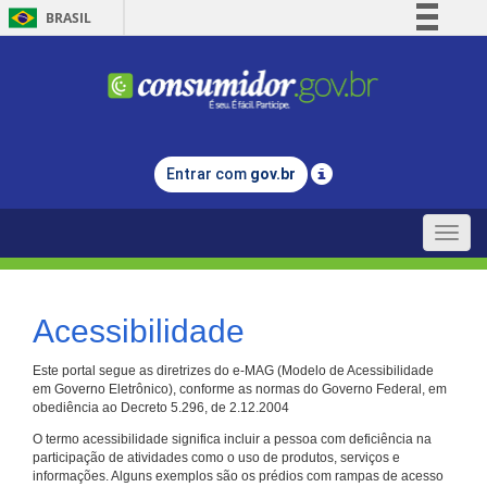
BRASIL
Simplifique!
Comunica BR
Participe
Acesso à informação
Entrar com
gov.br
Legislação
Canais
Toggle
naviga
Acessibilidade
Este portal segue as diretrizes do e-MAG (Modelo de Acessibilidade
em Governo Eletrônico), conforme as normas do Governo Federal, em
obediência ao Decreto 5.296, de 2.12.2004
O termo acessibilidade significa incluir a pessoa com deficiência na
participação de atividades como o uso de produtos, serviços e
informações. Alguns exemplos são os prédios com rampas de acesso