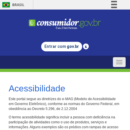
BRASIL
Simplifique!
Comunica BR
Participe
Acesso à informação
Entrar com
gov.br
Legislação
Canais
Toggle
naviga
Acessibilidade
Este portal segue as diretrizes do e-MAG (Modelo de Acessibilidade
em Governo Eletrônico), conforme as normas do Governo Federal, em
obediência ao Decreto 5.296, de 2.12.2004
O termo acessibilidade significa incluir a pessoa com deficiência na
participação de atividades como o uso de produtos, serviços e
informações. Alguns exemplos são os prédios com rampas de acesso