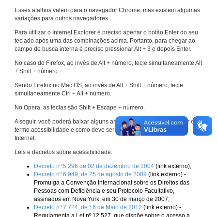
Esses atalhos valem para o navegador Chrome, mas existem algumas
variações para outros navegadores.
Para utilizar o Internet Explorer é preciso apertar o botão Enter do seu
teclado após uma das combinações acima. Portanto, para chegar ao
campo de busca interna é preciso pressionar Alt + 3 e depois Enter.
No caso do Firefox, ao invés de Alt + número, tecle simultaneamente Alt
+ Shift + número.
Sendo Firefox no Mac OS, ao invés de Alt + Shift + número, tecle
simultaneamente Ctrl + Alt + número.
No Opera, as teclas são Shift + Escape + número.
A seguir, você poderá baixar alguns arquivos que explicam melhor o
termo acessibilidade e como deve ser implementado nos sites da
Internet.
Leis e decretos sobre acessibilidade:
Decreto nº 5.296 de 02 de dezembro de 2004
(link externo);
Decreto nº 6.949, de 25 de agosto de 2009
(link externo) -
Promulga a Convenção Internacional sobre os Direitos das
Pessoas com Deficiência e seu Protocolo Facultativo,
assinados em Nova York, em 30 de março de 2007;
Decreto nº 7.724, de 16 de Maio de 2012
(link externo) -
Regulamenta a Lei nº 12.527, que dispõe sobre o acesso a