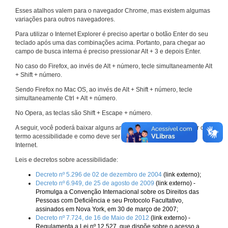
Esses atalhos valem para o navegador Chrome, mas existem algumas
variações para outros navegadores.
Para utilizar o Internet Explorer é preciso apertar o botão Enter do seu
teclado após uma das combinações acima. Portanto, para chegar ao
campo de busca interna é preciso pressionar Alt + 3 e depois Enter.
No caso do Firefox, ao invés de Alt + número, tecle simultaneamente Alt
+ Shift + número.
Sendo Firefox no Mac OS, ao invés de Alt + Shift + número, tecle
simultaneamente Ctrl + Alt + número.
No Opera, as teclas são Shift + Escape + número.
A seguir, você poderá baixar alguns arquivos que explicam melhor o
termo acessibilidade e como deve ser implementado nos sites da
Internet.
Leis e decretos sobre acessibilidade:
Decreto nº 5.296 de 02 de dezembro de 2004
(link externo);
Decreto nº 6.949, de 25 de agosto de 2009
(link externo) -
Promulga a Convenção Internacional sobre os Direitos das
Pessoas com Deficiência e seu Protocolo Facultativo,
assinados em Nova York, em 30 de março de 2007;
Decreto nº 7.724, de 16 de Maio de 2012
(link externo) -
Regulamenta a Lei nº 12.527, que dispõe sobre o acesso a