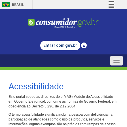
BRASIL
Simplifique!
Comunica BR
Participe
Acesso à informação
Entrar com
gov.br
Legislação
Canais
Toggle
naviga
Acessibilidade
Este portal segue as diretrizes do e-MAG (Modelo de Acessibilidade
em Governo Eletrônico), conforme as normas do Governo Federal, em
obediência ao Decreto 5.296, de 2.12.2004
O termo acessibilidade significa incluir a pessoa com deficiência na
participação de atividades como o uso de produtos, serviços e
informações. Alguns exemplos são os prédios com rampas de acesso