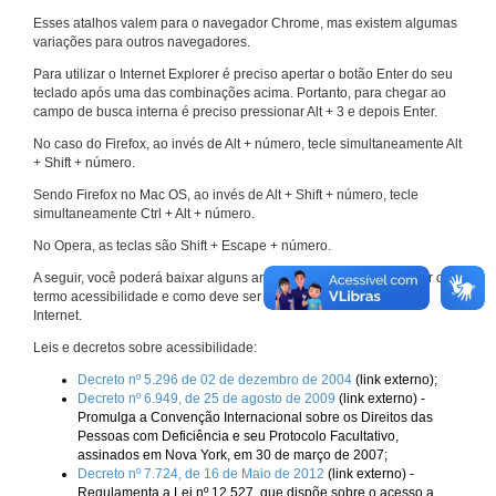
Esses atalhos valem para o navegador Chrome, mas existem algumas
variações para outros navegadores.
Para utilizar o Internet Explorer é preciso apertar o botão Enter do seu
teclado após uma das combinações acima. Portanto, para chegar ao
campo de busca interna é preciso pressionar Alt + 3 e depois Enter.
No caso do Firefox, ao invés de Alt + número, tecle simultaneamente Alt
+ Shift + número.
Sendo Firefox no Mac OS, ao invés de Alt + Shift + número, tecle
simultaneamente Ctrl + Alt + número.
No Opera, as teclas são Shift + Escape + número.
A seguir, você poderá baixar alguns arquivos que explicam melhor o
termo acessibilidade e como deve ser implementado nos sites da
Internet.
Leis e decretos sobre acessibilidade:
Decreto nº 5.296 de 02 de dezembro de 2004
(link externo);
Decreto nº 6.949, de 25 de agosto de 2009
(link externo) -
Promulga a Convenção Internacional sobre os Direitos das
Pessoas com Deficiência e seu Protocolo Facultativo,
assinados em Nova York, em 30 de março de 2007;
Decreto nº 7.724, de 16 de Maio de 2012
(link externo) -
Regulamenta a Lei nº 12.527, que dispõe sobre o acesso a