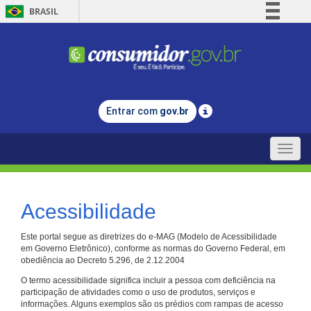
BRASIL
Simplifique!
Comunica BR
Participe
Acesso à informação
Entrar com
gov.br
Legislação
Canais
Toggle
naviga
Acessibilidade
Este portal segue as diretrizes do e-MAG (Modelo de Acessibilidade
em Governo Eletrônico), conforme as normas do Governo Federal, em
obediência ao Decreto 5.296, de 2.12.2004
O termo acessibilidade significa incluir a pessoa com deficiência na
participação de atividades como o uso de produtos, serviços e
informações. Alguns exemplos são os prédios com rampas de acesso