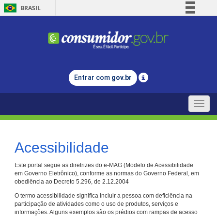
BRASIL
Simplifique!
Comunica BR
Participe
Acesso à informação
Entrar com
gov.br
Legislação
Canais
Toggle
naviga
Acessibilidade
Este portal segue as diretrizes do e-MAG (Modelo de Acessibilidade
em Governo Eletrônico), conforme as normas do Governo Federal, em
obediência ao Decreto 5.296, de 2.12.2004
O termo acessibilidade significa incluir a pessoa com deficiência na
participação de atividades como o uso de produtos, serviços e
informações. Alguns exemplos são os prédios com rampas de acesso