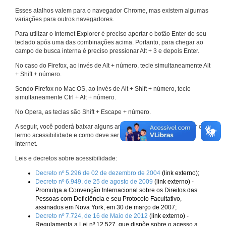
Esses atalhos valem para o navegador Chrome, mas existem algumas
variações para outros navegadores.
Para utilizar o Internet Explorer é preciso apertar o botão Enter do seu
teclado após uma das combinações acima. Portanto, para chegar ao
campo de busca interna é preciso pressionar Alt + 3 e depois Enter.
No caso do Firefox, ao invés de Alt + número, tecle simultaneamente Alt
+ Shift + número.
Sendo Firefox no Mac OS, ao invés de Alt + Shift + número, tecle
simultaneamente Ctrl + Alt + número.
No Opera, as teclas são Shift + Escape + número.
A seguir, você poderá baixar alguns arquivos que explicam melhor o
termo acessibilidade e como deve ser implementado nos sites da
Internet.
Leis e decretos sobre acessibilidade:
Decreto nº 5.296 de 02 de dezembro de 2004
(link externo);
Decreto nº 6.949, de 25 de agosto de 2009
(link externo) -
Promulga a Convenção Internacional sobre os Direitos das
Pessoas com Deficiência e seu Protocolo Facultativo,
assinados em Nova York, em 30 de março de 2007;
Decreto nº 7.724, de 16 de Maio de 2012
(link externo) -
Regulamenta a Lei nº 12.527, que dispõe sobre o acesso a