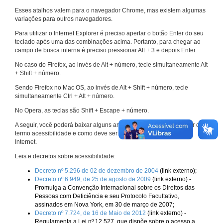
Esses atalhos valem para o navegador Chrome, mas existem algumas
variações para outros navegadores.
Para utilizar o Internet Explorer é preciso apertar o botão Enter do seu
teclado após uma das combinações acima. Portanto, para chegar ao
campo de busca interna é preciso pressionar Alt + 3 e depois Enter.
No caso do Firefox, ao invés de Alt + número, tecle simultaneamente Alt
+ Shift + número.
Sendo Firefox no Mac OS, ao invés de Alt + Shift + número, tecle
simultaneamente Ctrl + Alt + número.
No Opera, as teclas são Shift + Escape + número.
A seguir, você poderá baixar alguns arquivos que explicam melhor o
termo acessibilidade e como deve ser implementado nos sites da
Internet.
Leis e decretos sobre acessibilidade:
Decreto nº 5.296 de 02 de dezembro de 2004
(link externo);
Decreto nº 6.949, de 25 de agosto de 2009
(link externo) -
Promulga a Convenção Internacional sobre os Direitos das
Pessoas com Deficiência e seu Protocolo Facultativo,
assinados em Nova York, em 30 de março de 2007;
Decreto nº 7.724, de 16 de Maio de 2012
(link externo) -
Regulamenta a Lei nº 12.527, que dispõe sobre o acesso a