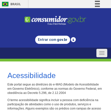
BRASIL
Simplifique!
Comunica BR
Participe
Acesso à informação
Entrar com
gov.br
Legislação
Canais
Toggle
naviga
Acessibilidade
Este portal segue as diretrizes do e-MAG (Modelo de Acessibilidade
em Governo Eletrônico), conforme as normas do Governo Federal, em
obediência ao Decreto 5.296, de 2.12.2004
O termo acessibilidade significa incluir a pessoa com deficiência na
participação de atividades como o uso de produtos, serviços e
informações. Alguns exemplos são os prédios com rampas de acesso