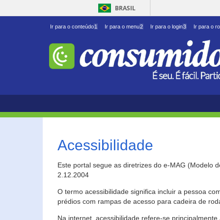
BRASIL
Ir para o conteúdo
1
Ir para o menu
2
Ir para o login
3
Ir para o r
Acessibilidade
Este portal segue as diretrizes do e-MAG (Modelo 
2.12.2004
O termo acessibilidade significa incluir a pessoa c
prédios com rampas de acesso para cadeira de roda
Na internet, acessibilidade refere-se principalme