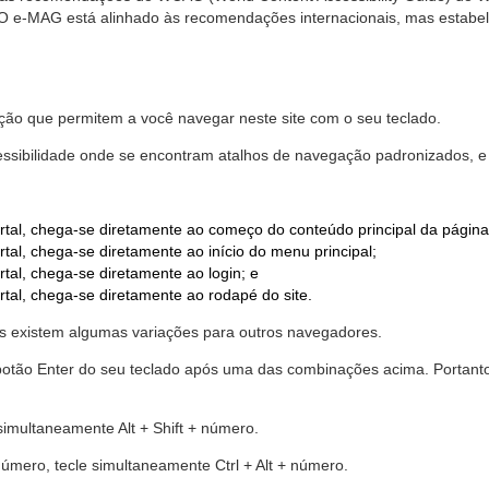
. O e-MAG está alinhado às recomendações internacionais, mas estab
ão que permitem a você navegar neste site com o seu teclado.
cessibilidade onde se encontram atalhos de navegação padronizados, e 
rtal, chega-se diretamente ao começo do conteúdo principal da página
tal, chega-se diretamente ao início do menu principal;
tal, chega-se diretamente ao login; e
rtal, chega-se diretamente ao rodapé do site.
 existem algumas variações para outros navegadores.
r o botão Enter do seu teclado após uma das combinações acima. Portan
 simultaneamente Alt + Shift + número.
número, tecle simultaneamente Ctrl + Alt + número.