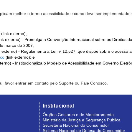
xplicam melhor o termo acessibilidade e como deve ser implementado no
(link externo);
ink externo) - Promulga a Convenção Internacional sobre os Direitos d
de março de 2007;
k externo) - Regulamenta a Lei nº 12.527, que dispõe sobre o acesso 
ico
(link externo); e
xterno) - Institucionaliza o Modelo de Acessibilidade em Governo Eletr
l, favor entrar em contato pelo Suporte ou Fale Conosco.
Institucional
Órgãos Gestores e de Monitoramento
Ministério da Justiça e Segurança Pública
Secretaria Nacional do Consumidor
Sistema Nacional de Defesa do Consumidor