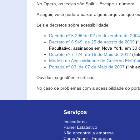
No Opera, as teclas são Shift + Escape + número.
A seguir, você poderá baixar alguns arquivos que e
Leis e decretos sobre acessibilidade:
Decreto nº 5.296 de 02 de dezembro de 2004
Decreto nº 6.949, de 25 de agosto de 2009
(l
Facultativo, assinados em Nova York, em 30 
Decreto nº 7.724, de 16 de Maio de 2012
(lin
Modelo de Acessibilidade de Governo Eletrôn
Portaria nº 03, de 07 de Maio de 2007
(link e
Dúvidas, sugestões e críticas:
No caso de problemas com a acessibilidade do porta
Serviços
Indicadores
Painel Estatístico
Não encontrei a empresa
Como Aderir - Empresas