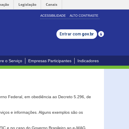
mação
Legislação
Canais
ACESSIBILIDADE
ALTO CONTRASTE
Entrar com
gov.br
re o Serviço
Empresas Participantes
Indicadores
erno Federal, em obediência ao Decreto 5.296, de
erviços e informações. Alguns exemplos são os
 W3C e no caso do Governo Brasileiro ao e-MAG