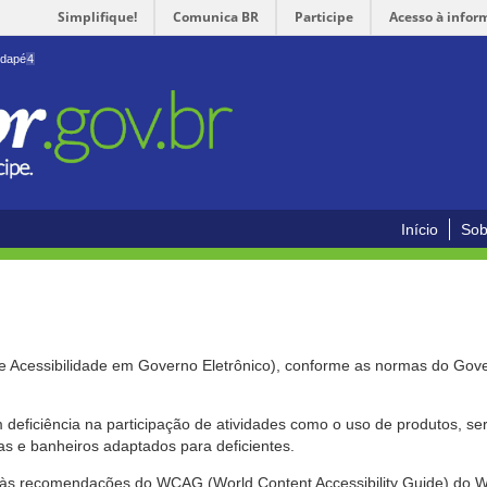
Simplifique!
Comunica BR
Participe
Acesso à infor
odapé
4
Início
Sob
de Acessibilidade em Governo Eletrônico), conforme as normas do Gov
om deficiência na participação de atividades como o uso de produtos, s
s e banheiros adaptados para deficientes.
nte às recomendações do WCAG (World Content Accessibility Guide) do