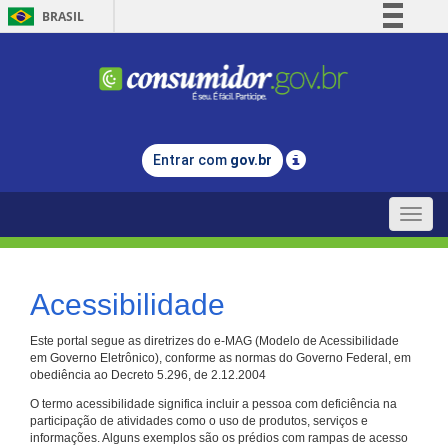
BRASIL
Simplifique!
Comunica BR
Participe
Acesso à informação
Entrar com
gov.br
Legislação
Canais
Toggle
naviga
Acessibilidade
Este portal segue as diretrizes do e-MAG (Modelo de Acessibilidade
em Governo Eletrônico), conforme as normas do Governo Federal, em
obediência ao Decreto 5.296, de 2.12.2004
O termo acessibilidade significa incluir a pessoa com deficiência na
participação de atividades como o uso de produtos, serviços e
informações. Alguns exemplos são os prédios com rampas de acesso