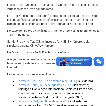
Esses atalhos valem para o navegador Chrome, mas existem algumas
variações para outros navegadores.
Para utilizar o Internet Explorer é preciso apertar o botão Enter do seu
teclado após uma das combinações acima. Portanto, para chegar ao
campo de busca interna é preciso pressionar Alt + 3 e depois Enter.
No caso do Firefox, ao invés de Alt + número, tecle simultaneamente Alt
+ Shift + número.
Sendo Firefox no Mac OS, ao invés de Alt + Shift + número, tecle
simultaneamente Ctrl + Alt + número.
No Opera, as teclas são Shift + Escape + número.
A seguir, você poderá baixar alguns arquivos que explicam melhor o
termo acessibilidade e como deve ser implementado nos sites da
Internet.
Leis e decretos sobre acessibilidade:
Decreto nº 5.296 de 02 de dezembro de 2004
(link externo);
Decreto nº 6.949, de 25 de agosto de 2009
(link externo) -
Promulga a Convenção Internacional sobre os Direitos das
Pessoas com Deficiência e seu Protocolo Facultativo,
assinados em Nova York, em 30 de março de 2007;
Decreto nº 7.724, de 16 de Maio de 2012
(link externo) -
Regulamenta a Lei nº 12.527, que dispõe sobre o acesso a