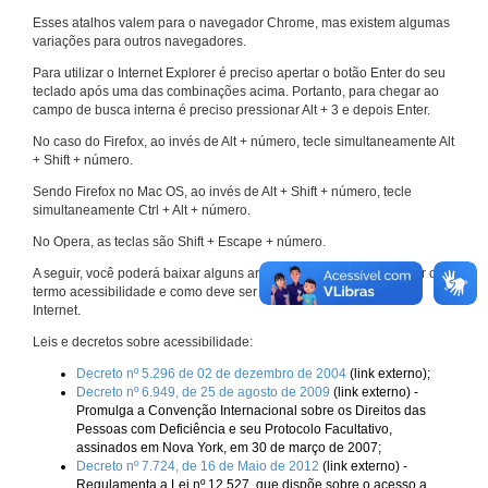
Esses atalhos valem para o navegador Chrome, mas existem algumas
variações para outros navegadores.
Para utilizar o Internet Explorer é preciso apertar o botão Enter do seu
teclado após uma das combinações acima. Portanto, para chegar ao
campo de busca interna é preciso pressionar Alt + 3 e depois Enter.
No caso do Firefox, ao invés de Alt + número, tecle simultaneamente Alt
+ Shift + número.
Sendo Firefox no Mac OS, ao invés de Alt + Shift + número, tecle
simultaneamente Ctrl + Alt + número.
No Opera, as teclas são Shift + Escape + número.
A seguir, você poderá baixar alguns arquivos que explicam melhor o
termo acessibilidade e como deve ser implementado nos sites da
Internet.
Leis e decretos sobre acessibilidade:
Decreto nº 5.296 de 02 de dezembro de 2004
(link externo);
Decreto nº 6.949, de 25 de agosto de 2009
(link externo) -
Promulga a Convenção Internacional sobre os Direitos das
Pessoas com Deficiência e seu Protocolo Facultativo,
assinados em Nova York, em 30 de março de 2007;
Decreto nº 7.724, de 16 de Maio de 2012
(link externo) -
Regulamenta a Lei nº 12.527, que dispõe sobre o acesso a