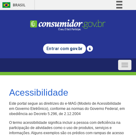
BRASIL
Simplifique!
Comunica BR
Participe
Acesso à informação
Entrar com
gov.br
Legislação
Canais
Toggle
naviga
Acessibilidade
Este portal segue as diretrizes do e-MAG (Modelo de Acessibilidade
em Governo Eletrônico), conforme as normas do Governo Federal, em
obediência ao Decreto 5.296, de 2.12.2004
O termo acessibilidade significa incluir a pessoa com deficiência na
participação de atividades como o uso de produtos, serviços e
informações. Alguns exemplos são os prédios com rampas de acesso