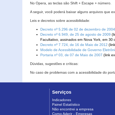
No Opera, as teclas são Shift + Escape + número.
A seguir, você poderá baixar alguns arquivos que e
Leis e decretos sobre acessibilidade:
Decreto nº 5.296 de 02 de dezembro de 2004
Decreto nº 6.949, de 25 de agosto de 2009
(l
Facultativo, assinados em Nova York, em 30 
Decreto nº 7.724, de 16 de Maio de 2012
(lin
Modelo de Acessibilidade de Governo Eletrôn
Portaria nº 03, de 07 de Maio de 2007
(link e
Dúvidas, sugestões e críticas:
No caso de problemas com a acessibilidade do porta
Serviços
Indicadores
Painel Estatístico
Não encontrei a empresa
Como Aderir - Empresas