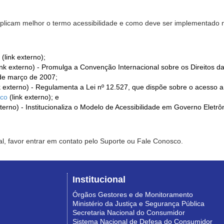
xplicam melhor o termo acessibilidade e como deve ser implementado no
(link externo);
ink externo) - Promulga a Convenção Internacional sobre os Direitos d
de março de 2007;
k externo) - Regulamenta a Lei nº 12.527, que dispõe sobre o acesso 
ico
(link externo); e
xterno) - Institucionaliza o Modelo de Acessibilidade em Governo Eletr
l, favor entrar em contato pelo Suporte ou Fale Conosco.
Institucional
Órgãos Gestores e de Monitoramento
Ministério da Justiça e Segurança Pública
Secretaria Nacional do Consumidor
Sistema Nacional de Defesa do Consumidor