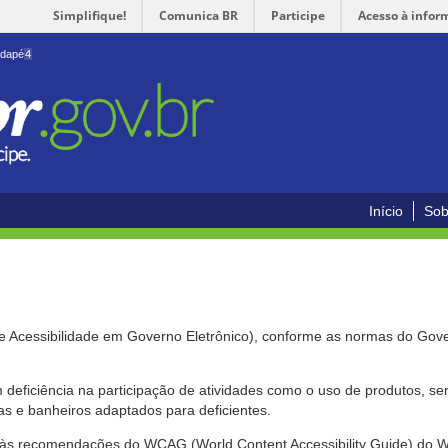
Simplifique!
Comunica BR
Participe
Acesso à infor
odapé
4
Início
Sob
de Acessibilidade em Governo Eletrônico), conforme as normas do Gov
om deficiência na participação de atividades como o uso de produtos, s
s e banheiros adaptados para deficientes.
nte às recomendações do WCAG (World Content Accessibility Guide) do