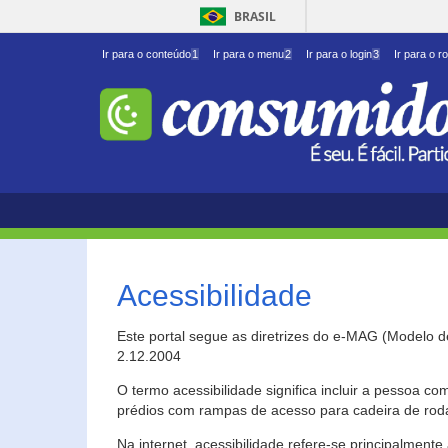
BRASIL
Ir para o conteúdo
1
Ir para o menu
2
Ir para o login
3
Ir para o r
Acessibilidade
Este portal segue as diretrizes do e-MAG (Modelo 
2.12.2004
O termo acessibilidade significa incluir a pessoa c
prédios com rampas de acesso para cadeira de roda
Na internet, acessibilidade refere-se principalme