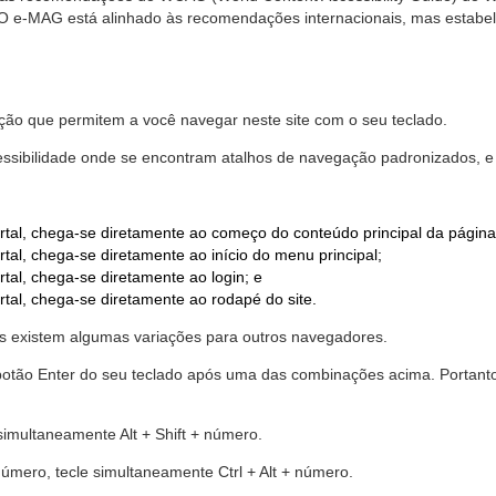
. O e-MAG está alinhado às recomendações internacionais, mas estab
ão que permitem a você navegar neste site com o seu teclado.
cessibilidade onde se encontram atalhos de navegação padronizados, e 
rtal, chega-se diretamente ao começo do conteúdo principal da página
tal, chega-se diretamente ao início do menu principal;
tal, chega-se diretamente ao login; e
rtal, chega-se diretamente ao rodapé do site.
 existem algumas variações para outros navegadores.
r o botão Enter do seu teclado após uma das combinações acima. Portan
 simultaneamente Alt + Shift + número.
número, tecle simultaneamente Ctrl + Alt + número.