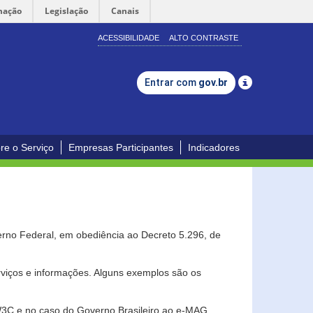
mação
Legislação
Canais
ACESSIBILIDADE
ALTO CONTRASTE
Entrar com
gov.br
re o Serviço
Empresas Participantes
Indicadores
erno Federal, em obediência ao Decreto 5.296, de
erviços e informações. Alguns exemplos são os
 W3C e no caso do Governo Brasileiro ao e-MAG