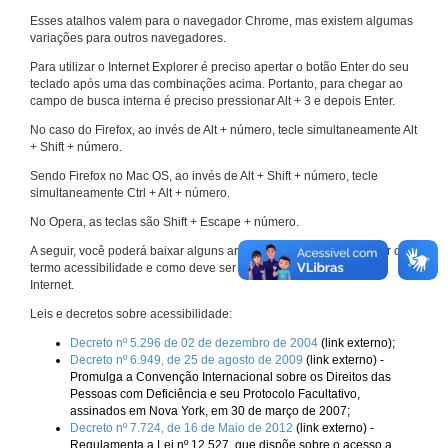
Esses atalhos valem para o navegador Chrome, mas existem algumas
variações para outros navegadores.
Para utilizar o Internet Explorer é preciso apertar o botão Enter do seu
teclado após uma das combinações acima. Portanto, para chegar ao
campo de busca interna é preciso pressionar Alt + 3 e depois Enter.
No caso do Firefox, ao invés de Alt + número, tecle simultaneamente Alt
+ Shift + número.
Sendo Firefox no Mac OS, ao invés de Alt + Shift + número, tecle
simultaneamente Ctrl + Alt + número.
No Opera, as teclas são Shift + Escape + número.
A seguir, você poderá baixar alguns arquivos que explicam melhor o
termo acessibilidade e como deve ser implementado nos sites da
Internet.
Leis e decretos sobre acessibilidade:
Decreto nº 5.296 de 02 de dezembro de 2004
(link externo);
Decreto nº 6.949, de 25 de agosto de 2009
(link externo) -
Promulga a Convenção Internacional sobre os Direitos das
Pessoas com Deficiência e seu Protocolo Facultativo,
assinados em Nova York, em 30 de março de 2007;
Decreto nº 7.724, de 16 de Maio de 2012
(link externo) -
Regulamenta a Lei nº 12.527, que dispõe sobre o acesso a