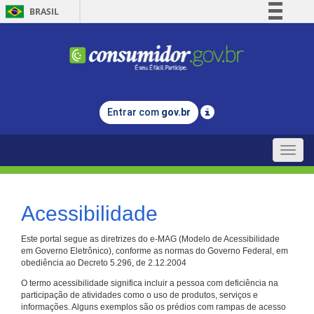
BRASIL
Simplifique!
Comunica BR
Participe
Acesso à informação
Entrar com
gov.br
Legislação
Canais
Toggle
naviga
Acessibilidade
Este portal segue as diretrizes do e-MAG (Modelo de Acessibilidade
em Governo Eletrônico), conforme as normas do Governo Federal, em
obediência ao Decreto 5.296, de 2.12.2004
O termo acessibilidade significa incluir a pessoa com deficiência na
participação de atividades como o uso de produtos, serviços e
informações. Alguns exemplos são os prédios com rampas de acesso