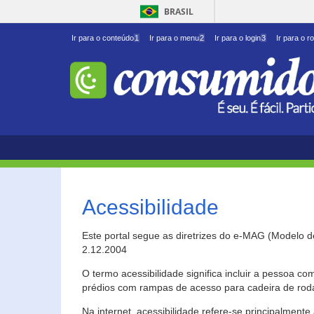
BRASIL
Ir para o conteúdo
1
Ir para o menu
2
Ir para o login
3
Ir para o r
Acessibilidade
Este portal segue as diretrizes do e-MAG (Modelo 
2.12.2004
O termo acessibilidade significa incluir a pessoa c
prédios com rampas de acesso para cadeira de roda
Na internet, acessibilidade refere-se principalme