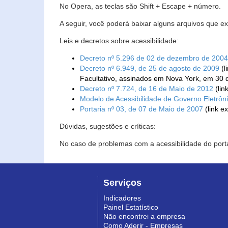
No Opera, as teclas são Shift + Escape + número.
A seguir, você poderá baixar alguns arquivos que e
Leis e decretos sobre acessibilidade:
Decreto nº 5.296 de 02 de dezembro de 2004
Decreto nº 6.949, de 25 de agosto de 2009
(l
Facultativo, assinados em Nova York, em 30 
Decreto nº 7.724, de 16 de Maio de 2012
(lin
Modelo de Acessibilidade de Governo Eletrôn
Portaria nº 03, de 07 de Maio de 2007
(link e
Dúvidas, sugestões e críticas:
No caso de problemas com a acessibilidade do porta
Serviços
Indicadores
Painel Estatístico
Não encontrei a empresa
Como Aderir - Empresas