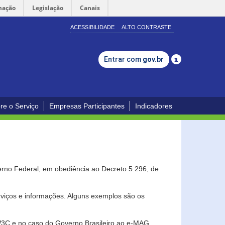
mação
Legislação
Canais
ACESSIBILIDADE
ALTO CONTRASTE
Entrar com
gov.br
re o Serviço
Empresas Participantes
Indicadores
erno Federal, em obediência ao Decreto 5.296, de
erviços e informações. Alguns exemplos são os
 W3C e no caso do Governo Brasileiro ao e-MAG