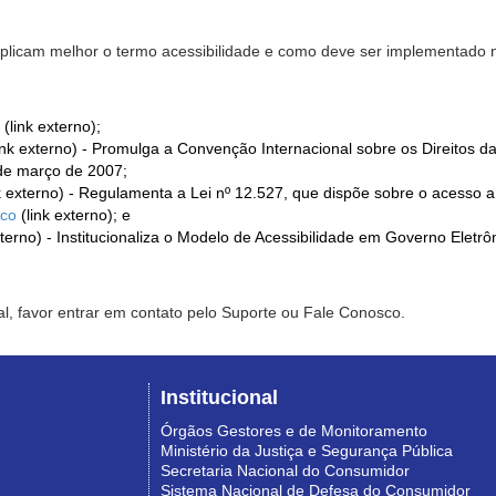
xplicam melhor o termo acessibilidade e como deve ser implementado no
(link externo);
ink externo) - Promulga a Convenção Internacional sobre os Direitos d
de março de 2007;
k externo) - Regulamenta a Lei nº 12.527, que dispõe sobre o acesso 
ico
(link externo); e
xterno) - Institucionaliza o Modelo de Acessibilidade em Governo Eletr
l, favor entrar em contato pelo Suporte ou Fale Conosco.
Institucional
Órgãos Gestores e de Monitoramento
Ministério da Justiça e Segurança Pública
Secretaria Nacional do Consumidor
Sistema Nacional de Defesa do Consumidor