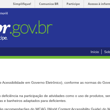
Simplifique!
Comunica BR
Participe
Acesso à infor
odapé
4
Início
Sob
de Acessibilidade em Governo Eletrônico), conforme as normas do Gov
om deficiência na participação de atividades como o uso de produtos, s
s e banheiros adaptados para deficientes.
nte às recomendações do WCAG (World Content Accessibility Guide) do