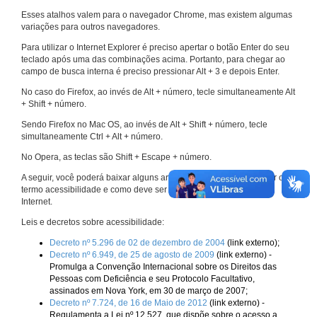
Esses atalhos valem para o navegador Chrome, mas existem algumas
variações para outros navegadores.
Para utilizar o Internet Explorer é preciso apertar o botão Enter do seu
teclado após uma das combinações acima. Portanto, para chegar ao
campo de busca interna é preciso pressionar Alt + 3 e depois Enter.
No caso do Firefox, ao invés de Alt + número, tecle simultaneamente Alt
+ Shift + número.
Sendo Firefox no Mac OS, ao invés de Alt + Shift + número, tecle
simultaneamente Ctrl + Alt + número.
No Opera, as teclas são Shift + Escape + número.
A seguir, você poderá baixar alguns arquivos que explicam melhor o
termo acessibilidade e como deve ser implementado nos sites da
Internet.
Leis e decretos sobre acessibilidade:
Decreto nº 5.296 de 02 de dezembro de 2004
(link externo);
Decreto nº 6.949, de 25 de agosto de 2009
(link externo) -
Promulga a Convenção Internacional sobre os Direitos das
Pessoas com Deficiência e seu Protocolo Facultativo,
assinados em Nova York, em 30 de março de 2007;
Decreto nº 7.724, de 16 de Maio de 2012
(link externo) -
Regulamenta a Lei nº 12.527, que dispõe sobre o acesso a