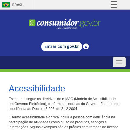
BRASIL
Simplifique!
Comunica BR
Participe
Acesso à informação
Entrar com
gov.br
Legislação
Canais
Toggle
naviga
Acessibilidade
Este portal segue as diretrizes do e-MAG (Modelo de Acessibilidade
em Governo Eletrônico), conforme as normas do Governo Federal, em
obediência ao Decreto 5.296, de 2.12.2004
O termo acessibilidade significa incluir a pessoa com deficiência na
participação de atividades como o uso de produtos, serviços e
informações. Alguns exemplos são os prédios com rampas de acesso