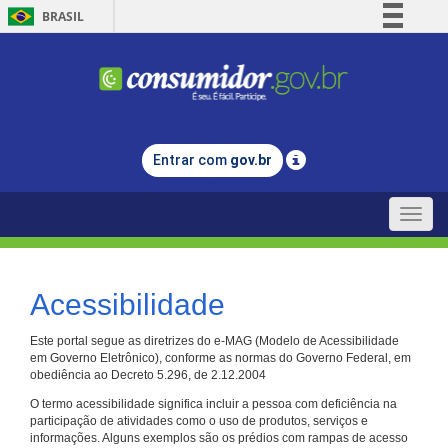
BRASIL
Simplifique!
Comunica BR
Participe
Acesso à informação
Entrar com
gov.br
Legislação
Canais
Toggle
naviga
Acessibilidade
Este portal segue as diretrizes do e-MAG (Modelo de Acessibilidade
em Governo Eletrônico), conforme as normas do Governo Federal, em
obediência ao Decreto 5.296, de 2.12.2004
O termo acessibilidade significa incluir a pessoa com deficiência na
participação de atividades como o uso de produtos, serviços e
informações. Alguns exemplos são os prédios com rampas de acesso