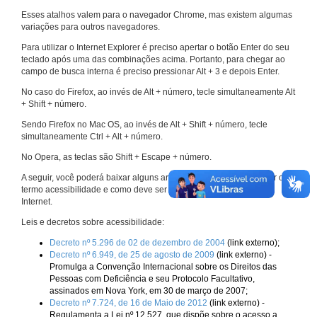
Esses atalhos valem para o navegador Chrome, mas existem algumas
variações para outros navegadores.
Para utilizar o Internet Explorer é preciso apertar o botão Enter do seu
teclado após uma das combinações acima. Portanto, para chegar ao
campo de busca interna é preciso pressionar Alt + 3 e depois Enter.
No caso do Firefox, ao invés de Alt + número, tecle simultaneamente Alt
+ Shift + número.
Sendo Firefox no Mac OS, ao invés de Alt + Shift + número, tecle
simultaneamente Ctrl + Alt + número.
No Opera, as teclas são Shift + Escape + número.
A seguir, você poderá baixar alguns arquivos que explicam melhor o
termo acessibilidade e como deve ser implementado nos sites da
Internet.
Leis e decretos sobre acessibilidade:
Decreto nº 5.296 de 02 de dezembro de 2004
(link externo);
Decreto nº 6.949, de 25 de agosto de 2009
(link externo) -
Promulga a Convenção Internacional sobre os Direitos das
Pessoas com Deficiência e seu Protocolo Facultativo,
assinados em Nova York, em 30 de março de 2007;
Decreto nº 7.724, de 16 de Maio de 2012
(link externo) -
Regulamenta a Lei nº 12.527, que dispõe sobre o acesso a