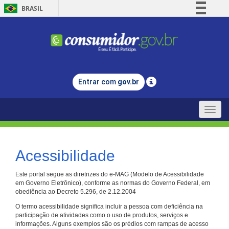
BRASIL
Simplifique!
Comunica BR
Participe
Acesso à informação
Entrar com
gov.br
Legislação
Canais
Toggle
naviga
Acessibilidade
Este portal segue as diretrizes do e-MAG (Modelo de Acessibilidade
em Governo Eletrônico), conforme as normas do Governo Federal, em
obediência ao Decreto 5.296, de 2.12.2004
O termo acessibilidade significa incluir a pessoa com deficiência na
participação de atividades como o uso de produtos, serviços e
informações. Alguns exemplos são os prédios com rampas de acesso