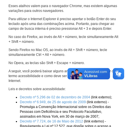
Esses atalhos valem para o navegador Chrome, mas existem algumas
variações para outros navegadores.
Para utilizar o Internet Explorer é preciso apertar o botão Enter do seu
teclado após uma das combinações acima. Portanto, para chegar ao
campo de busca interna é preciso pressionar Alt + 3 e depois Enter.
No caso do Firefox, ao invés de Alt + número, tecle simultaneamente Alt
+ Shift + número.
Sendo Firefox no Mac OS, ao invés de Alt + Shift + número, tecle
simultaneamente Ctrl + Alt + número.
No Opera, as teclas são Shift + Escape + número.
A seguir, você poderá baixar alguns arquivos que explicam melhor o
termo acessibilidade e como deve ser implementado nos sites da
Internet.
Leis e decretos sobre acessibilidade:
Decreto nº 5.296 de 02 de dezembro de 2004
(link externo);
Decreto nº 6.949, de 25 de agosto de 2009
(link externo) -
Promulga a Convenção Internacional sobre os Direitos das
Pessoas com Deficiência e seu Protocolo Facultativo,
assinados em Nova York, em 30 de março de 2007;
Decreto nº 7.724, de 16 de Maio de 2012
(link externo) -
Regulamenta a Lei nº 12.527, que dispõe sobre o acesso a