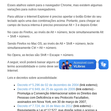
Esses atalhos valem para o navegador Chrome, mas existem algumas
variações para outros navegadores.
Para utilizar o Internet Explorer é preciso apertar o botão Enter do seu
teclado após uma das combinações acima. Portanto, para chegar ao
campo de busca interna é preciso pressionar Alt + 3 e depois Enter.
No caso do Firefox, ao invés de Alt + número, tecle simultaneamente Alt
+ Shift + número.
Sendo Firefox no Mac OS, ao invés de Alt + Shift + número, tecle
simultaneamente Ctrl + Alt + número.
No Opera, as teclas são Shift + Escape + número.
A seguir, você poderá baixar alguns arquivos que explicam melhor o
termo acessibilidade e como deve ser implementado nos sites da
Internet.
Leis e decretos sobre acessibilidade:
Decreto nº 5.296 de 02 de dezembro de 2004
(link externo);
Decreto nº 6.949, de 25 de agosto de 2009
(link externo) -
Promulga a Convenção Internacional sobre os Direitos das
Pessoas com Deficiência e seu Protocolo Facultativo,
assinados em Nova York, em 30 de março de 2007;
Decreto nº 7.724, de 16 de Maio de 2012
(link externo) -
Regulamenta a Lei nº 12.527, que dispõe sobre o acesso a