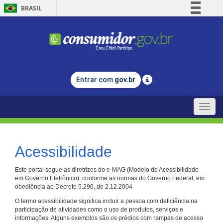
BRASIL
Simplifique!
Comunica BR
Participe
Acesso à informação
Entrar com
gov.br
Legislação
Canais
Toggle
naviga
Acessibilidade
Este portal segue as diretrizes do e-MAG (Modelo de Acessibilidade
em Governo Eletrônico), conforme as normas do Governo Federal, em
obediência ao Decreto 5.296, de 2.12.2004
O termo acessibilidade significa incluir a pessoa com deficiência na
participação de atividades como o uso de produtos, serviços e
informações. Alguns exemplos são os prédios com rampas de acesso