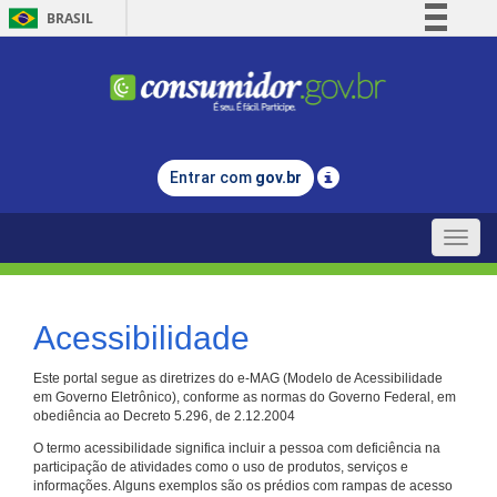
BRASIL
Simplifique!
Comunica BR
Participe
Acesso à informação
Entrar com
gov.br
Legislação
Canais
Toggle
naviga
Acessibilidade
Este portal segue as diretrizes do e-MAG (Modelo de Acessibilidade
em Governo Eletrônico), conforme as normas do Governo Federal, em
obediência ao Decreto 5.296, de 2.12.2004
O termo acessibilidade significa incluir a pessoa com deficiência na
participação de atividades como o uso de produtos, serviços e
informações. Alguns exemplos são os prédios com rampas de acesso