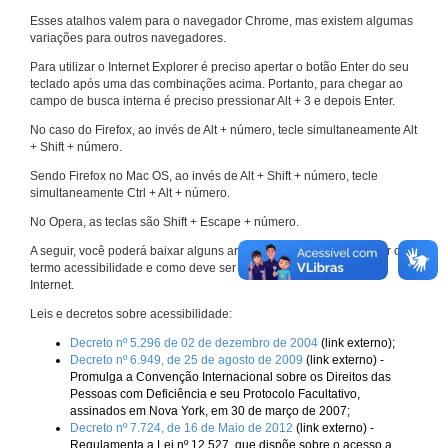
Esses atalhos valem para o navegador Chrome, mas existem algumas
variações para outros navegadores.
Para utilizar o Internet Explorer é preciso apertar o botão Enter do seu
teclado após uma das combinações acima. Portanto, para chegar ao
campo de busca interna é preciso pressionar Alt + 3 e depois Enter.
No caso do Firefox, ao invés de Alt + número, tecle simultaneamente Alt
+ Shift + número.
Sendo Firefox no Mac OS, ao invés de Alt + Shift + número, tecle
simultaneamente Ctrl + Alt + número.
No Opera, as teclas são Shift + Escape + número.
A seguir, você poderá baixar alguns arquivos que explicam melhor o
termo acessibilidade e como deve ser implementado nos sites da
Internet.
Leis e decretos sobre acessibilidade:
Decreto nº 5.296 de 02 de dezembro de 2004
(link externo);
Decreto nº 6.949, de 25 de agosto de 2009
(link externo) -
Promulga a Convenção Internacional sobre os Direitos das
Pessoas com Deficiência e seu Protocolo Facultativo,
assinados em Nova York, em 30 de março de 2007;
Decreto nº 7.724, de 16 de Maio de 2012
(link externo) -
Regulamenta a Lei nº 12.527, que dispõe sobre o acesso a