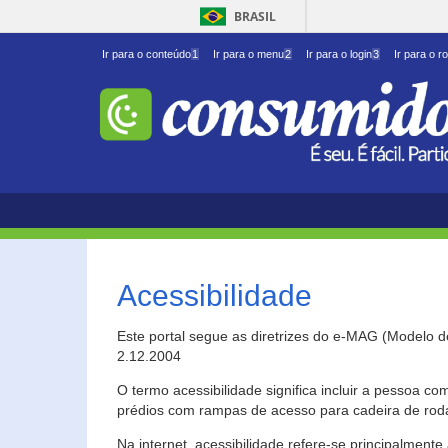
BRASIL
Ir para o conteúdo
1
Ir para o menu
2
Ir para o login
3
Ir para o r
Acessibilidade
Este portal segue as diretrizes do e-MAG (Modelo 
2.12.2004
O termo acessibilidade significa incluir a pessoa c
prédios com rampas de acesso para cadeira de roda
Na internet, acessibilidade refere-se principalme