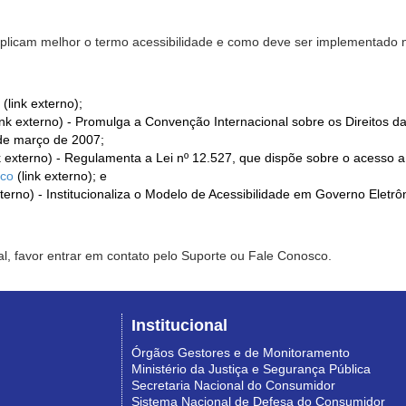
xplicam melhor o termo acessibilidade e como deve ser implementado no
(link externo);
ink externo) - Promulga a Convenção Internacional sobre os Direitos d
de março de 2007;
k externo) - Regulamenta a Lei nº 12.527, que dispõe sobre o acesso 
ico
(link externo); e
xterno) - Institucionaliza o Modelo de Acessibilidade em Governo Eletr
l, favor entrar em contato pelo Suporte ou Fale Conosco.
Institucional
Órgãos Gestores e de Monitoramento
Ministério da Justiça e Segurança Pública
Secretaria Nacional do Consumidor
Sistema Nacional de Defesa do Consumidor