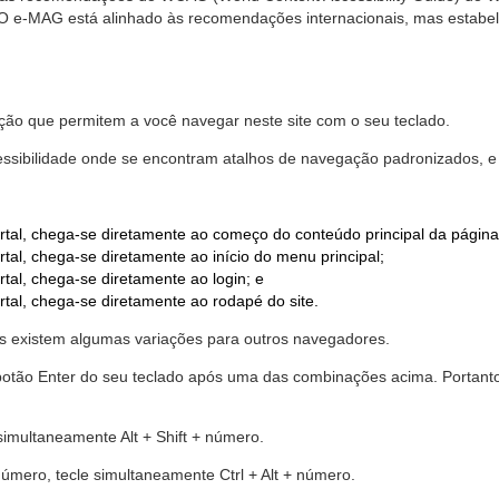
. O e-MAG está alinhado às recomendações internacionais, mas estab
ão que permitem a você navegar neste site com o seu teclado.
cessibilidade onde se encontram atalhos de navegação padronizados, e 
rtal, chega-se diretamente ao começo do conteúdo principal da página
tal, chega-se diretamente ao início do menu principal;
tal, chega-se diretamente ao login; e
rtal, chega-se diretamente ao rodapé do site.
 existem algumas variações para outros navegadores.
r o botão Enter do seu teclado após uma das combinações acima. Portan
 simultaneamente Alt + Shift + número.
número, tecle simultaneamente Ctrl + Alt + número.