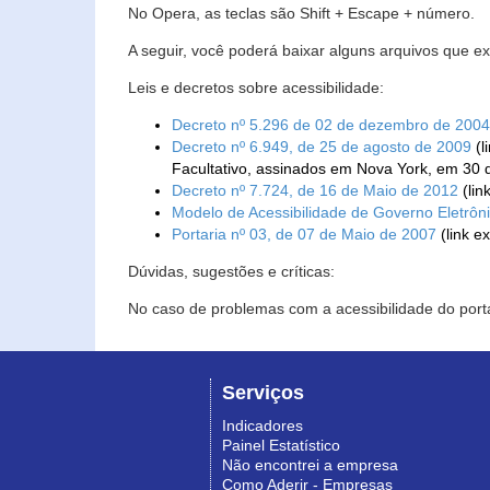
No Opera, as teclas são Shift + Escape + número.
A seguir, você poderá baixar alguns arquivos que e
Leis e decretos sobre acessibilidade:
Decreto nº 5.296 de 02 de dezembro de 2004
Decreto nº 6.949, de 25 de agosto de 2009
(l
Facultativo, assinados em Nova York, em 30 
Decreto nº 7.724, de 16 de Maio de 2012
(lin
Modelo de Acessibilidade de Governo Eletrôn
Portaria nº 03, de 07 de Maio de 2007
(link e
Dúvidas, sugestões e críticas:
No caso de problemas com a acessibilidade do porta
Serviços
Indicadores
Painel Estatístico
Não encontrei a empresa
Como Aderir - Empresas