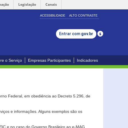
mação
Legislação
Canais
ACESSIBILIDADE
ALTO CONTRASTE
Entrar com
gov.br
re o Serviço
Empresas Participantes
Indicadores
erno Federal, em obediência ao Decreto 5.296, de
erviços e informações. Alguns exemplos são os
 W3C e no caso do Governo Brasileiro ao e-MAG