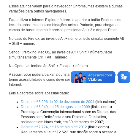
Esses atalhos valem para o navegador Chrome, mas existem algumas
variações para outros navegadores.
Para utilizar o Internet Explorer é preciso apertar o botão Enter do seu
teclado após uma das combinações acima. Portanto, para chegar ao
campo de busca interna é preciso pressionar Alt + 3 e depois Enter.
No caso do Firefox, ao invés de Alt + número, tecle simultaneamente Alt
+ Shift + número.
Sendo Firefox no Mac OS, ao invés de Alt + Shift + número, tecle
simultaneamente Ctrl + Alt + número.
No Opera, as teclas são Shift + Escape + número.
A seguir, você poderá baixar alguns arquivos que explicam melhor o
termo acessibilidade e como deve ser implementado nos sites da
Internet.
Leis e decretos sobre acessibilidade:
Decreto nº 5.296 de 02 de dezembro de 2004
(link externo);
Decreto nº 6.949, de 25 de agosto de 2009
(link externo) -
Promulga a Convenção Internacional sobre os Direitos das
Pessoas com Deficiência e seu Protocolo Facultativo,
assinados em Nova York, em 30 de março de 2007;
Decreto nº 7.724, de 16 de Maio de 2012
(link externo) -
Regulamenta a Lei nº 12.527, que dispõe sobre o acesso a