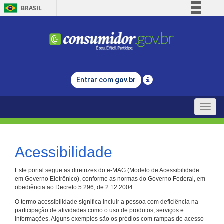
BRASIL
Simplifique!
Comunica BR
Participe
Acesso à informação
Entrar com
gov.br
Legislação
Canais
Toggle
naviga
Acessibilidade
Este portal segue as diretrizes do e-MAG (Modelo de Acessibilidade
em Governo Eletrônico), conforme as normas do Governo Federal, em
obediência ao Decreto 5.296, de 2.12.2004
O termo acessibilidade significa incluir a pessoa com deficiência na
participação de atividades como o uso de produtos, serviços e
informações. Alguns exemplos são os prédios com rampas de acesso