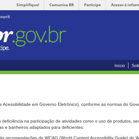
Simplifique!
Comunica BR
Participe
Acesso à infor
odapé
4
Início
Sob
de Acessibilidade em Governo Eletrônico), conforme as normas do Gov
om deficiência na participação de atividades como o uso de produtos, s
s e banheiros adaptados para deficientes.
nte às recomendações do WCAG (World Content Accessibility Guide) do