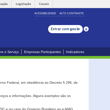
mação
Legislação
Canais
ACESSIBILIDADE
ALTO CONTRASTE
Entrar com
gov.br
re o Serviço
Empresas Participantes
Indicadores
erno Federal, em obediência ao Decreto 5.296, de
erviços e informações. Alguns exemplos são os
 W3C e no caso do Governo Brasileiro ao e-MAG