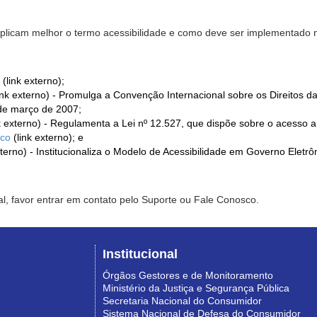
xplicam melhor o termo acessibilidade e como deve ser implementado no
(link externo);
ink externo) - Promulga a Convenção Internacional sobre os Direitos d
de março de 2007;
k externo) - Regulamenta a Lei nº 12.527, que dispõe sobre o acesso 
ico
(link externo); e
xterno) - Institucionaliza o Modelo de Acessibilidade em Governo Eletr
l, favor entrar em contato pelo Suporte ou Fale Conosco.
Institucional
Órgãos Gestores e de Monitoramento
Ministério da Justiça e Segurança Pública
Secretaria Nacional do Consumidor
Sistema Nacional de Defesa do Consumidor