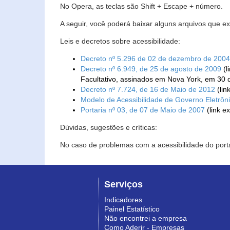
No Opera, as teclas são Shift + Escape + número.
A seguir, você poderá baixar alguns arquivos que e
Leis e decretos sobre acessibilidade:
Decreto nº 5.296 de 02 de dezembro de 2004
Decreto nº 6.949, de 25 de agosto de 2009
(l
Facultativo, assinados em Nova York, em 30 
Decreto nº 7.724, de 16 de Maio de 2012
(lin
Modelo de Acessibilidade de Governo Eletrôn
Portaria nº 03, de 07 de Maio de 2007
(link e
Dúvidas, sugestões e críticas:
No caso de problemas com a acessibilidade do porta
Serviços
Indicadores
Painel Estatístico
Não encontrei a empresa
Como Aderir - Empresas