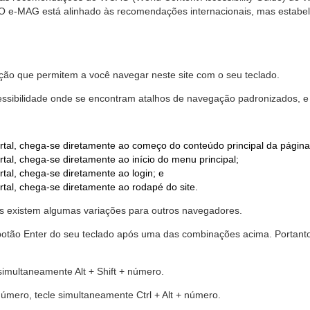
. O e-MAG está alinhado às recomendações internacionais, mas estab
ão que permitem a você navegar neste site com o seu teclado.
cessibilidade onde se encontram atalhos de navegação padronizados, e 
rtal, chega-se diretamente ao começo do conteúdo principal da página
tal, chega-se diretamente ao início do menu principal;
tal, chega-se diretamente ao login; e
rtal, chega-se diretamente ao rodapé do site.
 existem algumas variações para outros navegadores.
r o botão Enter do seu teclado após uma das combinações acima. Portan
 simultaneamente Alt + Shift + número.
número, tecle simultaneamente Ctrl + Alt + número.