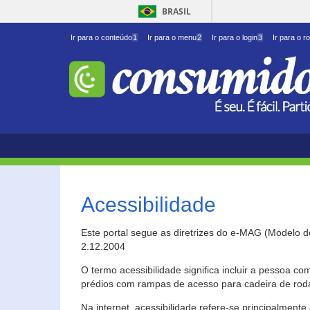
BRASIL
Ir para o conteúdo
1
Ir para o menu
2
Ir para o login
3
Ir para o r
Acessibilidade
Este portal segue as diretrizes do e-MAG (Modelo 
2.12.2004
O termo acessibilidade significa incluir a pessoa c
prédios com rampas de acesso para cadeira de roda
Na internet, acessibilidade refere-se principalme