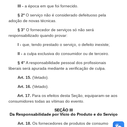
III -
a época em que foi fornecido.
§ 2º
O serviço não é considerado defeituoso pela
adoção de novas técnicas.
§ 3°
O fornecedor de serviços só não será
responsabilizado quando provar:
I -
que, tendo prestado o serviço, o defeito inexiste;
II -
a culpa exclusiva do consumidor ou de terceiro.
§ 4°
A responsabilidade pessoal dos profissionais
liberais será apurada mediante a verificação de culpa.
Art. 15.
(Vetado).
Art. 16.
(Vetado).
Art. 17.
Para os efeitos desta Seção, equiparam-se aos
consumidores todas as vítimas do evento.
SEÇÃO III
Da Responsabilidade por Vício do Produto e do Serviço
Art. 18.
Os fornecedores de produtos de consumo