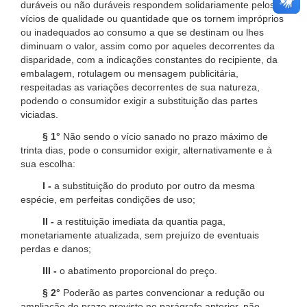
duráveis ou não duráveis respondem solidariamente pelos
vícios de qualidade ou quantidade que os tornem impróprios
ou inadequados ao consumo a que se destinam ou lhes
diminuam o valor, assim como por aqueles decorrentes da
disparidade, com a indicações constantes do recipiente, da
embalagem, rotulagem ou mensagem publicitária,
respeitadas as variações decorrentes de sua natureza,
podendo o consumidor exigir a substituição das partes
viciadas.
§ 1°
Não sendo o vício sanado no prazo máximo de
trinta dias, pode o consumidor exigir, alternativamente e à
sua escolha:
I -
a substituição do produto por outro da mesma
espécie, em perfeitas condições de uso;
II -
a restituição imediata da quantia paga,
monetariamente atualizada, sem prejuízo de eventuais
perdas e danos;
III -
o abatimento proporcional do preço.
§ 2°
Poderão as partes convencionar a redução ou
ampliação do prazo previsto no parágrafo anterior, não