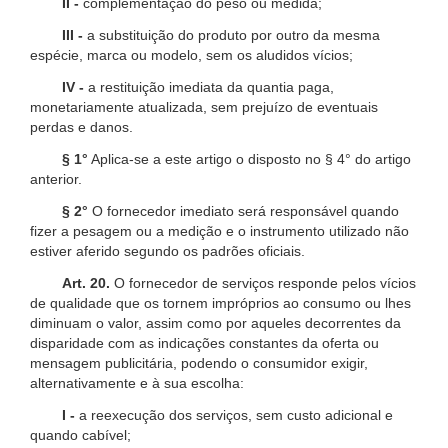
II -
complementação do peso ou medida;
III -
a substituição do produto por outro da mesma
espécie, marca ou modelo, sem os aludidos vícios;
IV -
a restituição imediata da quantia paga,
monetariamente atualizada, sem prejuízo de eventuais
perdas e danos.
§ 1°
Aplica-se a este artigo o disposto no § 4° do artigo
anterior.
§ 2°
O fornecedor imediato será responsável quando
fizer a pesagem ou a medição e o instrumento utilizado não
estiver aferido segundo os padrões oficiais.
Art. 20.
O fornecedor de serviços responde pelos vícios
de qualidade que os tornem impróprios ao consumo ou lhes
diminuam o valor, assim como por aqueles decorrentes da
disparidade com as indicações constantes da oferta ou
mensagem publicitária, podendo o consumidor exigir,
alternativamente e à sua escolha:
I -
a reexecução dos serviços, sem custo adicional e
quando cabível;