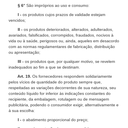
§ 6°
São impróprios ao uso e consumo:
I -
os produtos cujos prazos de validade estejam
vencidos;
II -
os produtos deteriorados, alterados, adulterados,
avariados, falsificados, corrompidos, fraudados, nocivos à
vida ou à saúde, perigosos ou, ainda, aqueles em desacordo
com as normas regulamentares de fabricação, distribuição
ou apresentação;
III -
os produtos que, por qualquer motivo, se revelem
inadequados ao fim a que se destinam.
Art. 19.
Os fornecedores respondem solidariamente
pelos vícios de quantidade do produto sempre que,
respeitadas as variações decorrentes de sua natureza, seu
conteúdo líquido for inferior às indicações constantes do
recipiente, da embalagem, rotulagem ou de mensagem
publicitária, podendo o consumidor exigir, alternativamente e
à sua escolha:
I -
o abatimento proporcional do preço;