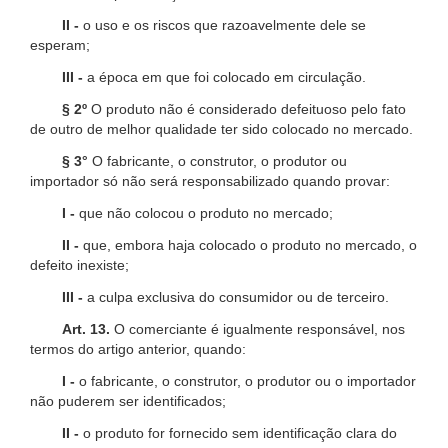
II -
o uso e os riscos que razoavelmente dele se
esperam;
III -
a época em que foi colocado em circulação.
§ 2º
O produto não é considerado defeituoso pelo fato
de outro de melhor qualidade ter sido colocado no mercado.
§ 3°
O fabricante, o construtor, o produtor ou
importador só não será responsabilizado quando provar:
I -
que não colocou o produto no mercado;
II -
que, embora haja colocado o produto no mercado, o
defeito inexiste;
III -
a culpa exclusiva do consumidor ou de terceiro.
Art. 13.
O comerciante é igualmente responsável, nos
termos do artigo anterior, quando:
I -
o fabricante, o construtor, o produtor ou o importador
não puderem ser identificados;
II -
o produto for fornecido sem identificação clara do