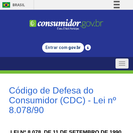
BRASIL
Simplifique!
Comunica BR
Participe
Acesso à informação
Entrar com
gov.br
Legislação
Canais
Toggle
naviga
Código de Defesa do
Consumidor (CDC) - Lei nº
8.078/90
LEI Nº 8.078, DE 11 DE SETEMBRO DE 1990.