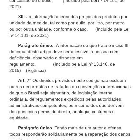
concessão de crédito; (Incluído pela Lei nº 14.181, de
2021)
XIII -
a informação acerca dos preços dos produtos por
unidade de medida, tal como por quilo, por litro, por metro
ou por outra unidade, conforme o caso. (Incluído pela Lei
nº 14.181, de 2021)
Parágrafo único.
A informação de que trata o inciso III
do caput deste artigo deve ser acessível à pessoa com
deficiência, observado o disposto em
regulamento. (Incluído pela Lei nº 13.146, de
2015) (Vigência)
Art. 7°
Os direitos previstos neste código não excluem
outros decorrentes de tratados ou convenções internacionais
de que o Brasil seja signatário, da legislação interna
ordinária, de regulamentos expedidos pelas autoridades
administrativas competentes, bem como dos que derivem
dos princípios gerais do direito, analogia, costumes e
eqüidade.
Parágrafo único.
Tendo mais de um autor a ofensa,
todos responderão solidariamente pela reparação dos danos