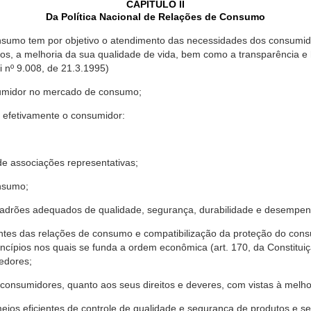
CAPÍTULO II
Da Política Nacional de Relações de Consumo
nsumo tem por objetivo o atendimento das necessidades dos consumido
os, a melhoria da sua qualidade de vida, bem como a transparência e
º 9.008, de 21.3.1995)
sumidor no mercado de consumo;
 efetivamente o consumidor:
 associações representativas;
nsumo;
drões adequados de qualidade, segurança, durabilidade e desempen
antes das relações de consumo e compatibilização da proteção do co
rincípios nos quais se funda a ordem econômica (art. 170, da Constitu
cedores;
consumidores, quanto aos seus direitos e deveres, com vistas à mel
meios eficientes de controle de qualidade e segurança de produtos e 