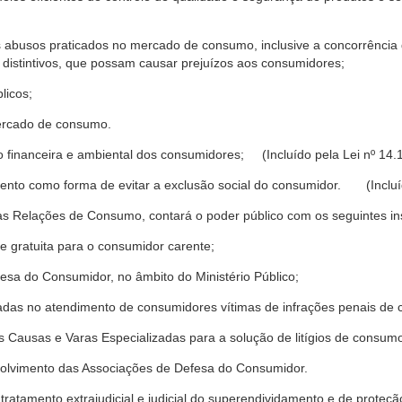
s abusos praticados no mercado de consumo, inclusive a concorrência de
 distintivos, que possam causar prejuízos aos consumidores;
licos;
ercado de consumo.
financeira e ambiental dos consumidores; (Incluído pela Lei nº 14.
nto como forma de evitar a exclusão social do consumidor. (Incluíd
as Relações de Consumo, contará o poder público com os seguintes ins
 e gratuita para o consumidor carente;
fesa do Consumidor, no âmbito do Ministério Público;
izadas no atendimento de consumidores vítimas de infrações penais de
 Causas e Varas Especializadas para a solução de litígios de consum
volvimento das Associações de Defesa do Consumidor.
tratamento extrajudicial e judicial do superendividamento e de prote