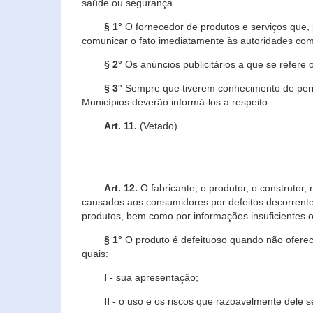
saúde ou segurança.
§ 1°
O fornecedor de produtos e serviços que,
comunicar o fato imediatamente às autoridades com
§ 2°
Os anúncios publicitários a que se refere 
§ 3°
Sempre que tiverem conhecimento de peric
Municípios deverão informá-los a respeito.
Art. 11.
(Vetado).
Art. 12.
O fabricante, o produtor, o construtor
causados aos consumidores por defeitos decorrente
produtos, bem como por informações insuficientes o
§ 1°
O produto é defeituoso quando não oferece
quais:
I -
sua apresentação;
II -
o uso e os riscos que razoavelmente dele 