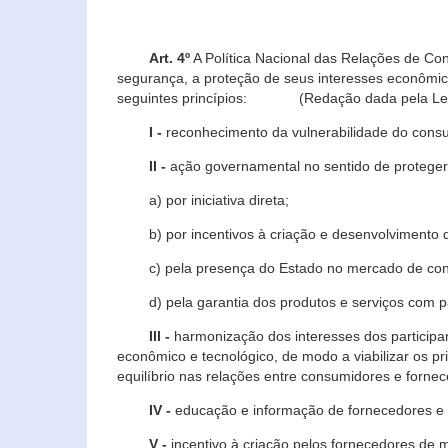
Art. 4º
A Política Nacional das Relações de Co
segurança, a proteção de seus interesses econômic
seguintes princípios: (Redação dada pela Lei n
I -
reconhecimento da vulnerabilidade do con
II -
ação governamental no sentido de proteger
a) por iniciativa direta;
b) por incentivos à criação e desenvolvimento de
c) pela presença do Estado no mercado de co
d) pela garantia dos produtos e serviços com pa
III -
harmonização dos interesses dos particip
econômico e tecnológico, de modo a viabilizar os p
equilíbrio nas relações entre consumidores e forne
IV -
educação e informação de fornecedores e 
V -
incentivo à criação pelos fornecedores de 