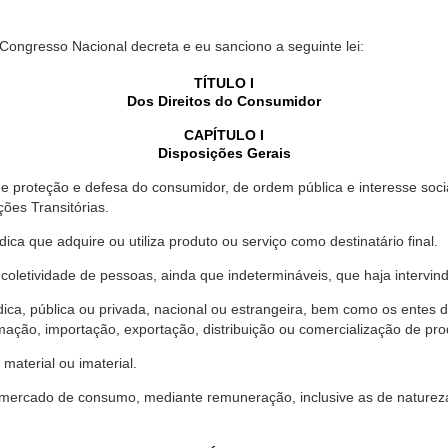
 Congresso Nacional decreta e eu sanciono a seguinte lei:
TÍTULO I
Dos Direitos do Consumidor
CAPÍTULO I
Disposições Gerais
proteção e defesa do consumidor, de ordem pública e interesse social,
ções Transitórias.
ica que adquire ou utiliza produto ou serviço como destinatário final.
oletividade de pessoas, ainda que indetermináveis, que haja intervi
dica, pública ou privada, nacional ou estrangeira, bem como os entes
ação, importação, exportação, distribuição ou comercialização de pro
material ou imaterial.
mercado de consumo, mediante remuneração, inclusive as de natureza ba