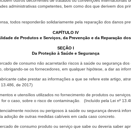
xcluem outros decorrentes de tratados ou convenções internacionais de 
ades administrativas competentes, bem como dos que derivem dos princ
ensa, todos responderão solidariamente pela reparação dos danos pr
CAPÍTULO IV
lidade de Produtos e Serviços, da Prevenção e da Reparação do
SEÇÃO I
Da Proteção à Saúde e Segurança
ercado de consumo não acarretarão riscos à saúde ou segurança dos 
ão, obrigando-se os fornecedores, em qualquer hipótese, a dar as inf
fabricante cabe prestar as informações a que se refere este artigo, a
 13.486, de 2017)
entos e utensílios utilizados no fornecimento de produtos ou serviços
for o caso, sobre o risco de contaminação. (Incluído pela Lei nº 13.4
tencialmente nocivos ou perigosos à saúde ou segurança deverá infor
 da adoção de outras medidas cabíveis em cada caso concreto.
rcado de consumo produto ou serviço que sabe ou deveria saber apres