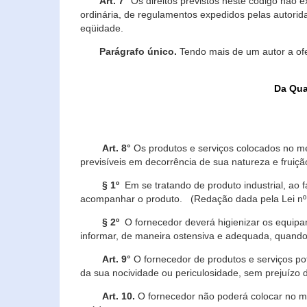
Art. 7°
Os direitos previstos neste código não e
ordinária, de regulamentos expedidos pelas autorid
eqüidade.
Parágrafo único.
Tendo mais de um autor a of
Da Qua
Art. 8°
Os produtos e serviços colocados no m
previsíveis em decorrência de sua natureza e fruiç
§ 1º
Em se tratando de produto industrial, ao 
acompanhar o produto. (Redação dada pela Lei nº
§ 2º
O fornecedor deverá higienizar os equipam
informar, de maneira ostensiva e adequada, quando 
Art. 9°
O fornecedor de produtos e serviços po
da sua nocividade ou periculosidade, sem prejuízo
Art. 10.
O fornecedor não poderá colocar no me