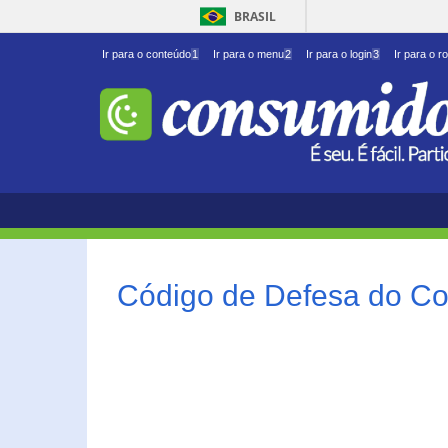
BRASIL
Ir para o conteúdo
1
Ir para o menu
2
Ir para o login
3
Ir para o r
Código de Defesa do Co