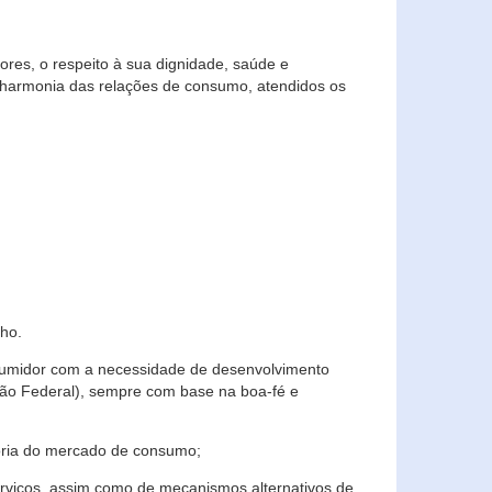
res, o respeito à sua dignidade, saúde e
 harmonia das relações de consumo, atendidos os
ho.
nsumidor com a necessidade de desenvolvimento
ição Federal), sempre com base na boa-fé e
horia do mercado de consumo;
serviços, assim como de mecanismos alternativos de