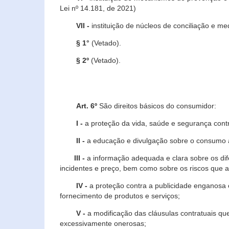
Lei nº 14.181, de 2021)
VII -
instituição de núcleos de conciliação e m
§ 1°
(Vetado).
§ 2º
(Vetado).
Art. 6º
São direitos básicos do consumidor:
I -
a proteção da vida, saúde e segurança contr
II -
a educação e divulgação sobre o consumo a
III -
a informação adequada e clara sobre os dife
incidentes e preço, bem como sobre os riscos q
IV -
a proteção contra a publicidade enganosa e
fornecimento de produtos e serviços;
V -
a modificação das cláusulas contratuais qu
excessivamente onerosas;