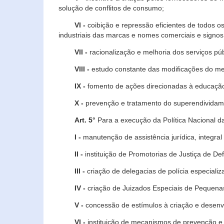
solução de conflitos de consumo;
VI -
coibição e repressão eficientes de todos o
industriais das marcas e nomes comerciais e signos
VII -
racionalização e melhoria dos serviços púb
VIII -
estudo constante das modificações do m
IX -
fomento de ações direcionadas à educação 
X -
prevenção e tratamento do superendividame
Art. 5°
Para a execução da Política Nacional d
I -
manutenção de assistência jurídica, integral
II -
instituição de Promotorias de Justiça de De
III -
criação de delegacias de polícia especial
IV -
criação de Juizados Especiais de Pequenas
V -
concessão de estímulos à criação e desen
VI -
instituição de mecanismos de prevenção e 