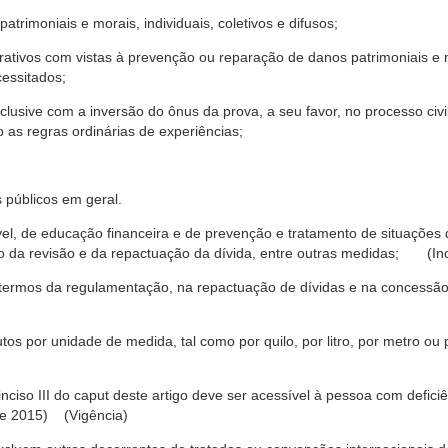
trimoniais e morais, individuais, coletivos e difusos;
rativos com vistas à prevenção ou reparação de danos patrimoniais e mo
cessitados;
nclusive com a inversão do ônus da prova, a seu favor, no processo civil,
 as regras ordinárias de experiências;
 públicos em geral.
ável, de educação financeira e de prevenção e tratamento de situaçõe
o da revisão e da repactuação da dívida, entre outras medidas; (Inc
 termos da regulamentação, na repactuação de dívidas e na concessão
os por unidade de medida, tal como por quilo, por litro, por metro o
nciso III do caput deste artigo deve ser acessível à pessoa com defic
e 2015) (Vigência)