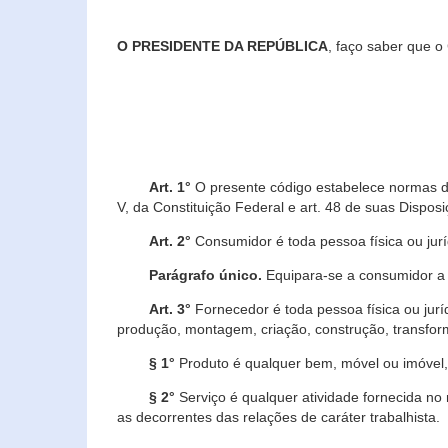
O PRESIDENTE DA REPÚBLICA
, faço saber que o
Art. 1°
O presente código estabelece normas de 
V, da Constituição Federal e art. 48 de suas Disposi
Art. 2°
Consumidor é toda pessoa física ou juríd
Parágrafo único.
Equipara-se a consumidor a c
Art. 3°
Fornecedor é toda pessoa física ou jurí
produção, montagem, criação, construção, transform
§ 1°
Produto é qualquer bem, móvel ou imóvel, 
§ 2°
Serviço é qualquer atividade fornecida no 
as decorrentes das relações de caráter trabalhista.