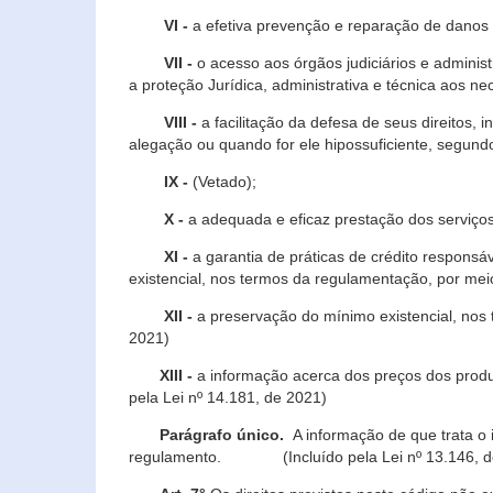
VI -
a efetiva prevenção e reparação de danos pa
VII -
o acesso aos órgãos judiciários e administ
a proteção Jurídica, administrativa e técnica aos ne
VIII -
a facilitação da defesa de seus direitos, i
alegação ou quando for ele hipossuficiente, segundo
IX -
(Vetado);
X -
a adequada e eficaz prestação dos serviços
XI -
a garantia de práticas de crédito respons
existencial, nos termos da regulamentação, por mei
XII -
a preservação do mínimo existencial, nos
2021)
XIII -
a informação acerca dos preços dos produt
pela Lei nº 14.181, de 2021)
Parágrafo único.
A informação de que trata o i
regulamento. (Incluído pela Lei nº 13.146, d