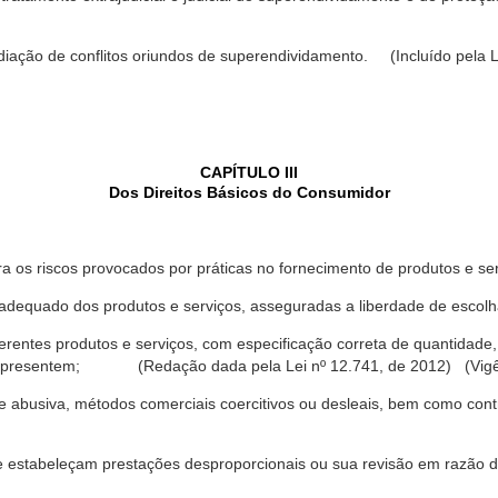
ediação de conflitos oriundos de superendividamento. (Incluído pela L
CAPÍTULO III
Dos Direitos Básicos do Consumidor
a os riscos provocados por práticas no fornecimento de produtos e se
dequado dos produtos e serviços, asseguradas a liberdade de escolha
rentes produtos e serviços, com especificação correta de quantidade, 
ue apresentem; (Redação dada pela Lei nº 12.741, de 2012) (Vigê
 abusiva, métodos comerciais coercitivos ou desleais, bem como contr
e estabeleçam prestações desproporcionais ou sua revisão em razão d