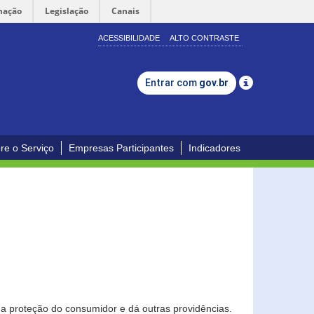
mação
Legislação
Canais
ACESSIBILIDADE
ALTO CONTRASTE
Entrar com
gov.br
re o Serviço
Empresas Participantes
Indicadores
0
a proteção do consumidor e dá outras providências.