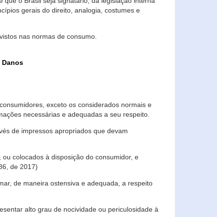
que o Brasil seja signatário, da legislação interna
ípios gerais do direito, analogia, costumes e
evistos nas normas de consumo.
s Danos
consumidores, exceto os considerados normais e
ormações necessárias e adequadas a seu respeito.
través de impressos apropriados que devam
, ou colocados à disposição do consumidor, e
86, de 2017)
mar, de maneira ostensiva e adequada, a respeito
entar alto grau de nocividade ou periculosidade à