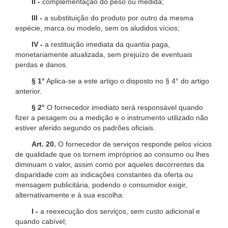
II -
complementação do peso ou medida;
III -
a substituição do produto por outro da mesma
espécie, marca ou modelo, sem os aludidos vícios;
IV -
a restituição imediata da quantia paga,
monetariamente atualizada, sem prejuízo de eventuais
perdas e danos.
§ 1°
Aplica-se a este artigo o disposto no § 4° do artigo
anterior.
§ 2°
O fornecedor imediato será responsável quando
fizer a pesagem ou a medição e o instrumento utilizado não
estiver aferido segundo os padrões oficiais.
Art. 20.
O fornecedor de serviços responde pelos vícios
de qualidade que os tornem impróprios ao consumo ou lhes
diminuam o valor, assim como por aqueles decorrentes da
disparidade com as indicações constantes da oferta ou
mensagem publicitária, podendo o consumidor exigir,
alternativamente e à sua escolha:
I -
a reexecução dos serviços, sem custo adicional e
quando cabível;