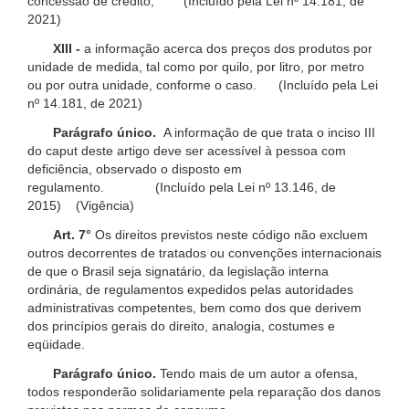
concessão de crédito; (Incluído pela Lei nº 14.181, de
2021)
XIII -
a informação acerca dos preços dos produtos por
unidade de medida, tal como por quilo, por litro, por metro
ou por outra unidade, conforme o caso. (Incluído pela Lei
nº 14.181, de 2021)
Parágrafo único.
A informação de que trata o inciso III
do caput deste artigo deve ser acessível à pessoa com
deficiência, observado o disposto em
regulamento. (Incluído pela Lei nº 13.146, de
2015) (Vigência)
Art. 7°
Os direitos previstos neste código não excluem
outros decorrentes de tratados ou convenções internacionais
de que o Brasil seja signatário, da legislação interna
ordinária, de regulamentos expedidos pelas autoridades
administrativas competentes, bem como dos que derivem
dos princípios gerais do direito, analogia, costumes e
eqüidade.
Parágrafo único.
Tendo mais de um autor a ofensa,
todos responderão solidariamente pela reparação dos danos