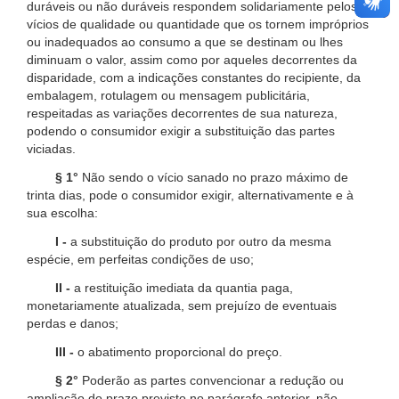
duráveis ou não duráveis respondem solidariamente pelos
vícios de qualidade ou quantidade que os tornem impróprios
ou inadequados ao consumo a que se destinam ou lhes
diminuam o valor, assim como por aqueles decorrentes da
disparidade, com a indicações constantes do recipiente, da
embalagem, rotulagem ou mensagem publicitária,
respeitadas as variações decorrentes de sua natureza,
podendo o consumidor exigir a substituição das partes
viciadas.
§ 1°
Não sendo o vício sanado no prazo máximo de
trinta dias, pode o consumidor exigir, alternativamente e à
sua escolha:
I -
a substituição do produto por outro da mesma
espécie, em perfeitas condições de uso;
II -
a restituição imediata da quantia paga,
monetariamente atualizada, sem prejuízo de eventuais
perdas e danos;
III -
o abatimento proporcional do preço.
§ 2°
Poderão as partes convencionar a redução ou
ampliação do prazo previsto no parágrafo anterior, não