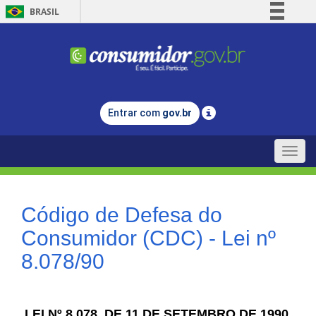
BRASIL
Simplifique!
Comunica BR
Participe
Acesso à informação
Entrar com
gov.br
Legislação
Canais
Toggle
naviga
Código de Defesa do
Consumidor (CDC) - Lei nº
8.078/90
LEI Nº 8.078, DE 11 DE SETEMBRO DE 1990.