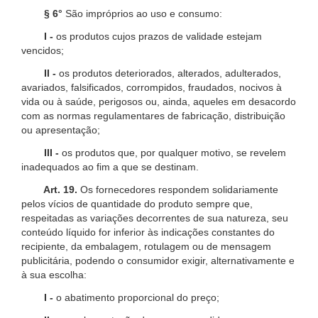
§ 6°
São impróprios ao uso e consumo:
I -
os produtos cujos prazos de validade estejam
vencidos;
II -
os produtos deteriorados, alterados, adulterados,
avariados, falsificados, corrompidos, fraudados, nocivos à
vida ou à saúde, perigosos ou, ainda, aqueles em desacordo
com as normas regulamentares de fabricação, distribuição
ou apresentação;
III -
os produtos que, por qualquer motivo, se revelem
inadequados ao fim a que se destinam.
Art. 19.
Os fornecedores respondem solidariamente
pelos vícios de quantidade do produto sempre que,
respeitadas as variações decorrentes de sua natureza, seu
conteúdo líquido for inferior às indicações constantes do
recipiente, da embalagem, rotulagem ou de mensagem
publicitária, podendo o consumidor exigir, alternativamente e
à sua escolha:
I -
o abatimento proporcional do preço;