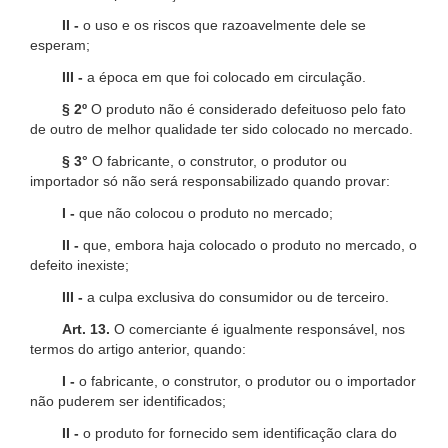
II -
o uso e os riscos que razoavelmente dele se
esperam;
III -
a época em que foi colocado em circulação.
§ 2º
O produto não é considerado defeituoso pelo fato
de outro de melhor qualidade ter sido colocado no mercado.
§ 3°
O fabricante, o construtor, o produtor ou
importador só não será responsabilizado quando provar:
I -
que não colocou o produto no mercado;
II -
que, embora haja colocado o produto no mercado, o
defeito inexiste;
III -
a culpa exclusiva do consumidor ou de terceiro.
Art. 13.
O comerciante é igualmente responsável, nos
termos do artigo anterior, quando:
I -
o fabricante, o construtor, o produtor ou o importador
não puderem ser identificados;
II -
o produto for fornecido sem identificação clara do