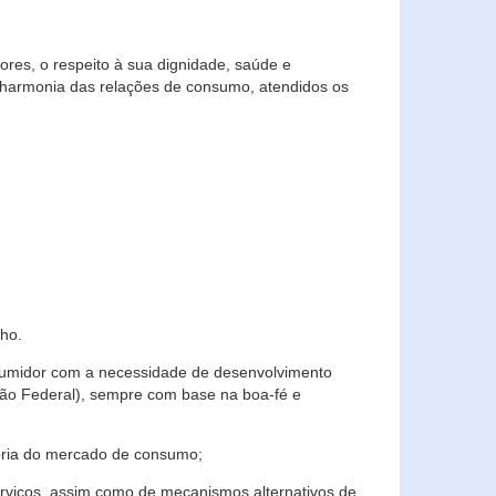
res, o respeito à sua dignidade, saúde e
 harmonia das relações de consumo, atendidos os
ho.
nsumidor com a necessidade de desenvolvimento
ição Federal), sempre com base na boa-fé e
horia do mercado de consumo;
serviços, assim como de mecanismos alternativos de