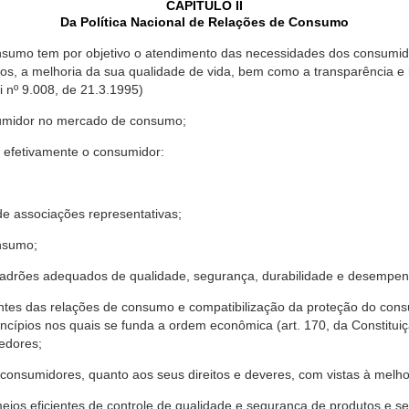
CAPÍTULO II
Da Política Nacional de Relações de Consumo
nsumo tem por objetivo o atendimento das necessidades dos consumido
os, a melhoria da sua qualidade de vida, bem como a transparência e
º 9.008, de 21.3.1995)
sumidor no mercado de consumo;
 efetivamente o consumidor:
 associações representativas;
nsumo;
drões adequados de qualidade, segurança, durabilidade e desempen
antes das relações de consumo e compatibilização da proteção do co
rincípios nos quais se funda a ordem econômica (art. 170, da Constitu
cedores;
consumidores, quanto aos seus direitos e deveres, com vistas à mel
meios eficientes de controle de qualidade e segurança de produtos e 