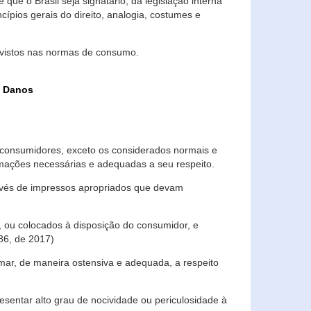
que o Brasil seja signatário, da legislação interna
ípios gerais do direito, analogia, costumes e
evistos nas normas de consumo.
s Danos
consumidores, exceto os considerados normais e
ormações necessárias e adequadas a seu respeito.
través de impressos apropriados que devam
, ou colocados à disposição do consumidor, e
86, de 2017)
mar, de maneira ostensiva e adequada, a respeito
entar alto grau de nocividade ou periculosidade à