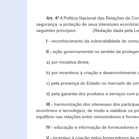
Art. 4º
A Política Nacional das Relações de Co
segurança, a proteção de seus interesses econômic
seguintes princípios: (Redação dada pela Lei n
I -
reconhecimento da vulnerabilidade do con
II -
ação governamental no sentido de proteger
a) por iniciativa direta;
b) por incentivos à criação e desenvolvimento de
c) pela presença do Estado no mercado de co
d) pela garantia dos produtos e serviços com pa
III -
harmonização dos interesses dos particip
econômico e tecnológico, de modo a viabilizar os p
equilíbrio nas relações entre consumidores e forne
IV -
educação e informação de fornecedores e 
V -
incentivo à criação pelos fornecedores de 