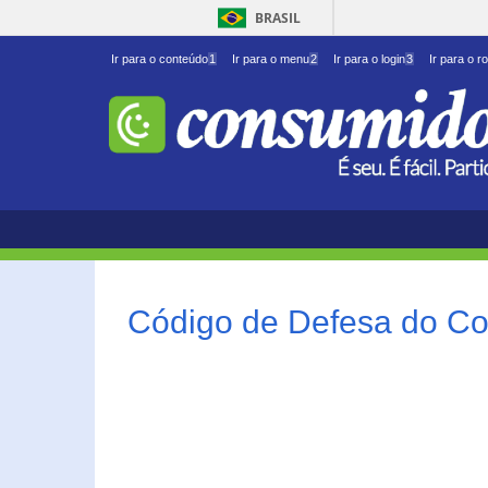
BRASIL
Ir para o conteúdo
1
Ir para o menu
2
Ir para o login
3
Ir para o r
Código de Defesa do Co