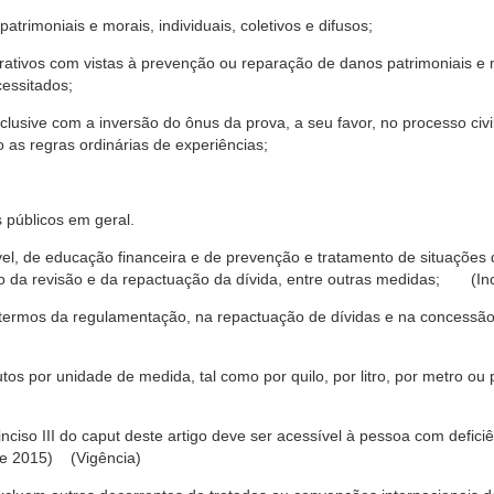
trimoniais e morais, individuais, coletivos e difusos;
rativos com vistas à prevenção ou reparação de danos patrimoniais e mo
cessitados;
nclusive com a inversão do ônus da prova, a seu favor, no processo civil,
 as regras ordinárias de experiências;
 públicos em geral.
ável, de educação financeira e de prevenção e tratamento de situaçõe
o da revisão e da repactuação da dívida, entre outras medidas; (Inc
 termos da regulamentação, na repactuação de dívidas e na concessão
os por unidade de medida, tal como por quilo, por litro, por metro o
nciso III do caput deste artigo deve ser acessível à pessoa com defic
e 2015) (Vigência)