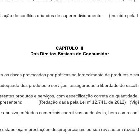
ediação de conflitos oriundos de superendividamento. (Incluído pela L
CAPÍTULO III
Dos Direitos Básicos do Consumidor
a os riscos provocados por práticas no fornecimento de produtos e se
dequado dos produtos e serviços, asseguradas a liberdade de escolha
rentes produtos e serviços, com especificação correta de quantidade, 
ue apresentem; (Redação dada pela Lei nº 12.741, de 2012) (Vigê
 abusiva, métodos comerciais coercitivos ou desleais, bem como contr
e estabeleçam prestações desproporcionais ou sua revisão em razão d