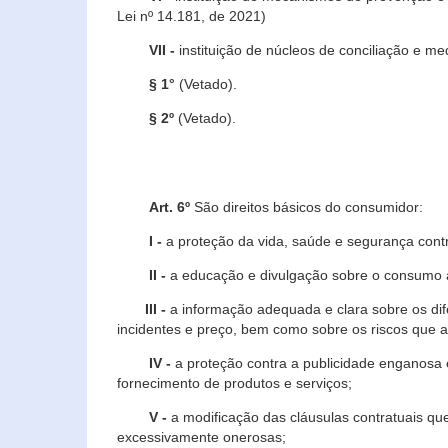
Lei nº 14.181, de 2021)
VII -
instituição de núcleos de conciliação e m
§ 1°
(Vetado).
§ 2º
(Vetado).
Art. 6º
São direitos básicos do consumidor:
I -
a proteção da vida, saúde e segurança contr
II -
a educação e divulgação sobre o consumo a
III -
a informação adequada e clara sobre os dife
incidentes e preço, bem como sobre os riscos q
IV -
a proteção contra a publicidade enganosa e
fornecimento de produtos e serviços;
V -
a modificação das cláusulas contratuais qu
excessivamente onerosas;