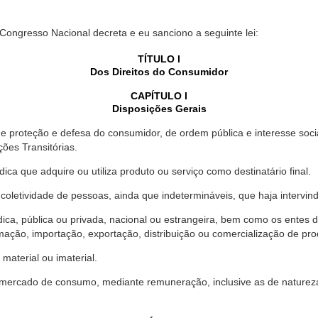
 Congresso Nacional decreta e eu sanciono a seguinte lei:
TÍTULO I
Dos Direitos do Consumidor
CAPÍTULO I
Disposições Gerais
proteção e defesa do consumidor, de ordem pública e interesse social,
ções Transitórias.
ica que adquire ou utiliza produto ou serviço como destinatário final.
oletividade de pessoas, ainda que indetermináveis, que haja intervi
dica, pública ou privada, nacional ou estrangeira, bem como os entes
ação, importação, exportação, distribuição ou comercialização de pro
material ou imaterial.
mercado de consumo, mediante remuneração, inclusive as de natureza ba