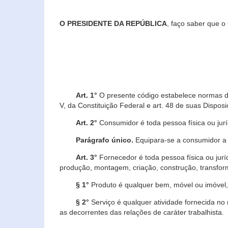
O PRESIDENTE DA REPÚBLICA
, faço saber que o
Art. 1°
O presente código estabelece normas de 
V, da Constituição Federal e art. 48 de suas Disposi
Art. 2°
Consumidor é toda pessoa física ou juríd
Parágrafo único.
Equipara-se a consumidor a c
Art. 3°
Fornecedor é toda pessoa física ou jurí
produção, montagem, criação, construção, transform
§ 1°
Produto é qualquer bem, móvel ou imóvel, 
§ 2°
Serviço é qualquer atividade fornecida no 
as decorrentes das relações de caráter trabalhista.