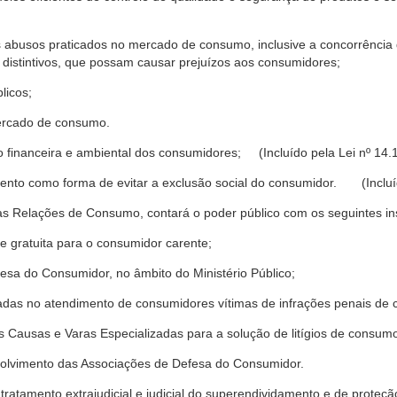
s abusos praticados no mercado de consumo, inclusive a concorrência de
 distintivos, que possam causar prejuízos aos consumidores;
licos;
ercado de consumo.
financeira e ambiental dos consumidores; (Incluído pela Lei nº 14.
nto como forma de evitar a exclusão social do consumidor. (Incluíd
as Relações de Consumo, contará o poder público com os seguintes ins
 e gratuita para o consumidor carente;
fesa do Consumidor, no âmbito do Ministério Público;
izadas no atendimento de consumidores vítimas de infrações penais de
 Causas e Varas Especializadas para a solução de litígios de consum
volvimento das Associações de Defesa do Consumidor.
tratamento extrajudicial e judicial do superendividamento e de prote