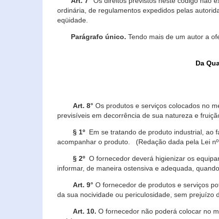
Art. 7°
Os direitos previstos neste código não e
ordinária, de regulamentos expedidos pelas autorid
eqüidade.
Parágrafo único.
Tendo mais de um autor a of
Da Qua
Art. 8°
Os produtos e serviços colocados no m
previsíveis em decorrência de sua natureza e fruiç
§ 1º
Em se tratando de produto industrial, ao 
acompanhar o produto. (Redação dada pela Lei nº
§ 2º
O fornecedor deverá higienizar os equipam
informar, de maneira ostensiva e adequada, quando 
Art. 9°
O fornecedor de produtos e serviços po
da sua nocividade ou periculosidade, sem prejuízo
Art. 10.
O fornecedor não poderá colocar no me