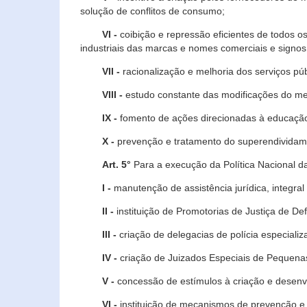
solução de conflitos de consumo;
VI -
coibição e repressão eficientes de todos o
industriais das marcas e nomes comerciais e signos
VII -
racionalização e melhoria dos serviços púb
VIII -
estudo constante das modificações do m
IX -
fomento de ações direcionadas à educação 
X -
prevenção e tratamento do superendividame
Art. 5°
Para a execução da Política Nacional d
I -
manutenção de assistência jurídica, integral
II -
instituição de Promotorias de Justiça de De
III -
criação de delegacias de polícia especial
IV -
criação de Juizados Especiais de Pequenas
V -
concessão de estímulos à criação e desen
VI -
instituição de mecanismos de prevenção e 