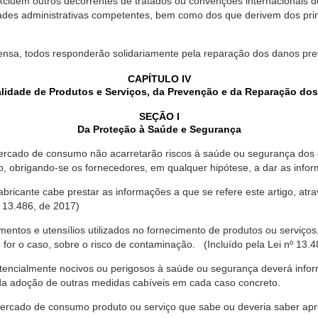
xcluem outros decorrentes de tratados ou convenções internacionais de 
ades administrativas competentes, bem como dos que derivem dos princ
ensa, todos responderão solidariamente pela reparação dos danos pr
CAPÍTULO IV
lidade de Produtos e Serviços, da Prevenção e da Reparação do
SEÇÃO I
Da Proteção à Saúde e Segurança
ercado de consumo não acarretarão riscos à saúde ou segurança dos 
ão, obrigando-se os fornecedores, em qualquer hipótese, a dar as inf
fabricante cabe prestar as informações a que se refere este artigo, a
 13.486, de 2017)
entos e utensílios utilizados no fornecimento de produtos ou serviços
for o caso, sobre o risco de contaminação. (Incluído pela Lei nº 13.4
tencialmente nocivos ou perigosos à saúde ou segurança deverá infor
 da adoção de outras medidas cabíveis em cada caso concreto.
rcado de consumo produto ou serviço que sabe ou deveria saber apres