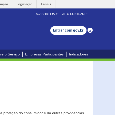
mação
Legislação
Canais
ACESSIBILIDADE
ALTO CONTRASTE
Entrar com
gov.br
re o Serviço
Empresas Participantes
Indicadores
0
a proteção do consumidor e dá outras providências.