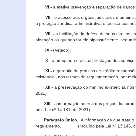
VI -
a efetiva prevenção e reparação de danos pa
VII -
o acesso aos órgãos judiciários e administ
a proteção Jurídica, administrativa e técnica aos ne
VIII -
a facilitação da defesa de seus direitos, i
alegação ou quando for ele hipossuficiente, segundo
IX -
(Vetado);
X -
a adequada e eficaz prestação dos serviços
XI -
a garantia de práticas de crédito respons
existencial, nos termos da regulamentação, por mei
XII -
a preservação do mínimo existencial, nos
2021)
XIII -
a informação acerca dos preços dos produt
pela Lei nº 14.181, de 2021)
Parágrafo único.
A informação de que trata o i
regulamento. (Incluído pela Lei nº 13.146, d