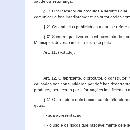
saúde ou segurança.
§ 1°
O fornecedor de produtos e serviços que,
comunicar o fato imediatamente às autoridades com
§ 2°
Os anúncios publicitários a que se refere 
§ 3°
Sempre que tiverem conhecimento de peric
Municípios deverão informá-los a respeito.
Art. 11.
(Vetado).
Art. 12.
O fabricante, o produtor, o construtor
causados aos consumidores por defeitos decorrente
produtos, bem como por informações insuficientes o
§ 1°
O produto é defeituoso quando não oferece
quais:
I -
sua apresentação;
II -
o uso e os riscos que razoavelmente dele 