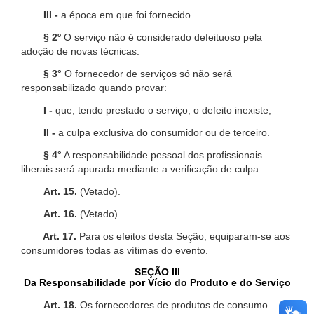
III -
a época em que foi fornecido.
§ 2º
O serviço não é considerado defeituoso pela
adoção de novas técnicas.
§ 3°
O fornecedor de serviços só não será
responsabilizado quando provar:
I -
que, tendo prestado o serviço, o defeito inexiste;
II -
a culpa exclusiva do consumidor ou de terceiro.
§ 4°
A responsabilidade pessoal dos profissionais
liberais será apurada mediante a verificação de culpa.
Art. 15.
(Vetado).
Art. 16.
(Vetado).
Art. 17.
Para os efeitos desta Seção, equiparam-se aos
consumidores todas as vítimas do evento.
SEÇÃO III
Da Responsabilidade por Vício do Produto e do Serviço
Art. 18.
Os fornecedores de produtos de consumo