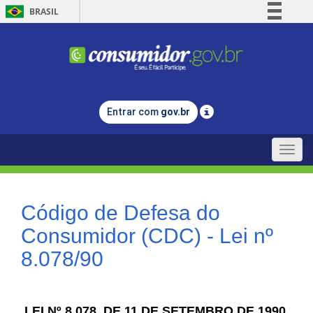
BRASIL
Simplifique!
Comunica BR
Participe
Acesso à informação
Entrar com
gov.br
Legislação
Canais
Toggle
naviga
Código de Defesa do
Consumidor (CDC) - Lei nº
8.078/90
LEI Nº 8.078, DE 11 DE SETEMBRO DE 1990.