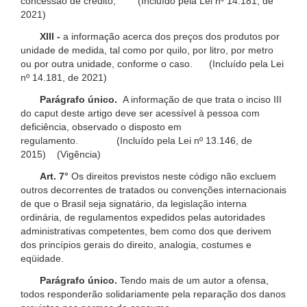
concessão de crédito; (Incluído pela Lei nº 14.181, de
2021)
XIII -
a informação acerca dos preços dos produtos por
unidade de medida, tal como por quilo, por litro, por metro
ou por outra unidade, conforme o caso. (Incluído pela Lei
nº 14.181, de 2021)
Parágrafo único.
A informação de que trata o inciso III
do caput deste artigo deve ser acessível à pessoa com
deficiência, observado o disposto em
regulamento. (Incluído pela Lei nº 13.146, de
2015) (Vigência)
Art. 7°
Os direitos previstos neste código não excluem
outros decorrentes de tratados ou convenções internacionais
de que o Brasil seja signatário, da legislação interna
ordinária, de regulamentos expedidos pelas autoridades
administrativas competentes, bem como dos que derivem
dos princípios gerais do direito, analogia, costumes e
eqüidade.
Parágrafo único.
Tendo mais de um autor a ofensa,
todos responderão solidariamente pela reparação dos danos