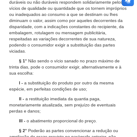
duráveis ou não duráveis respondem solidariamente pelos
vícios de qualidade ou quantidade que os tornem impróprios
ou inadequados ao consumo a que se destinam ou lhes
diminuam o valor, assim como por aqueles decorrentes da
disparidade, com a indicações constantes do recipiente, da
embalagem, rotulagem ou mensagem publicitária,
respeitadas as variações decorrentes de sua natureza,
podendo o consumidor exigir a substituição das partes
viciadas.
§ 1°
Não sendo o vício sanado no prazo máximo de
trinta dias, pode o consumidor exigir, alternativamente e à
sua escolha:
I -
a substituição do produto por outro da mesma
espécie, em perfeitas condições de uso;
II -
a restituição imediata da quantia paga,
monetariamente atualizada, sem prejuízo de eventuais
perdas e danos;
III -
o abatimento proporcional do preço.
§ 2°
Poderão as partes convencionar a redução ou
ampliação do prazo previsto no parágrafo anterior, não