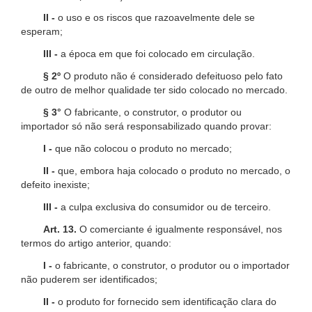
II -
o uso e os riscos que razoavelmente dele se
esperam;
III -
a época em que foi colocado em circulação.
§ 2º
O produto não é considerado defeituoso pelo fato
de outro de melhor qualidade ter sido colocado no mercado.
§ 3°
O fabricante, o construtor, o produtor ou
importador só não será responsabilizado quando provar:
I -
que não colocou o produto no mercado;
II -
que, embora haja colocado o produto no mercado, o
defeito inexiste;
III -
a culpa exclusiva do consumidor ou de terceiro.
Art. 13.
O comerciante é igualmente responsável, nos
termos do artigo anterior, quando:
I -
o fabricante, o construtor, o produtor ou o importador
não puderem ser identificados;
II -
o produto for fornecido sem identificação clara do