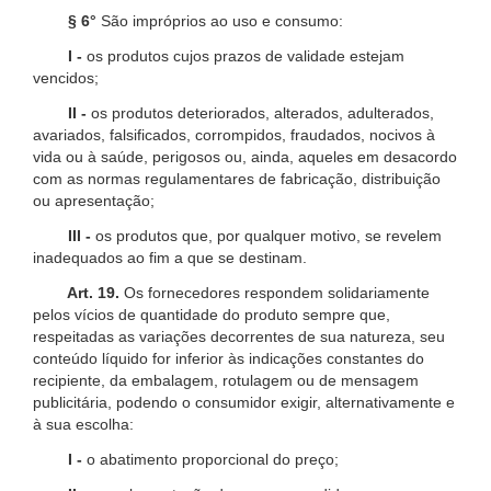
§ 6°
São impróprios ao uso e consumo:
I -
os produtos cujos prazos de validade estejam
vencidos;
II -
os produtos deteriorados, alterados, adulterados,
avariados, falsificados, corrompidos, fraudados, nocivos à
vida ou à saúde, perigosos ou, ainda, aqueles em desacordo
com as normas regulamentares de fabricação, distribuição
ou apresentação;
III -
os produtos que, por qualquer motivo, se revelem
inadequados ao fim a que se destinam.
Art. 19.
Os fornecedores respondem solidariamente
pelos vícios de quantidade do produto sempre que,
respeitadas as variações decorrentes de sua natureza, seu
conteúdo líquido for inferior às indicações constantes do
recipiente, da embalagem, rotulagem ou de mensagem
publicitária, podendo o consumidor exigir, alternativamente e
à sua escolha:
I -
o abatimento proporcional do preço;