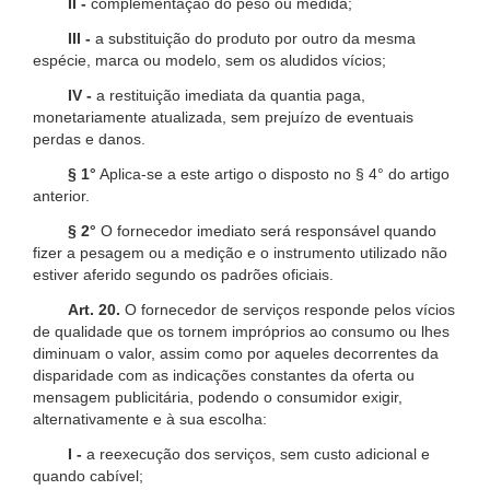
II -
complementação do peso ou medida;
III -
a substituição do produto por outro da mesma
espécie, marca ou modelo, sem os aludidos vícios;
IV -
a restituição imediata da quantia paga,
monetariamente atualizada, sem prejuízo de eventuais
perdas e danos.
§ 1°
Aplica-se a este artigo o disposto no § 4° do artigo
anterior.
§ 2°
O fornecedor imediato será responsável quando
fizer a pesagem ou a medição e o instrumento utilizado não
estiver aferido segundo os padrões oficiais.
Art. 20.
O fornecedor de serviços responde pelos vícios
de qualidade que os tornem impróprios ao consumo ou lhes
diminuam o valor, assim como por aqueles decorrentes da
disparidade com as indicações constantes da oferta ou
mensagem publicitária, podendo o consumidor exigir,
alternativamente e à sua escolha:
I -
a reexecução dos serviços, sem custo adicional e
quando cabível;