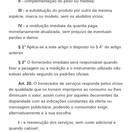
II -
complementação do peso ou medida;
III -
a substituição do produto por outro da mesma
espécie, marca ou modelo, sem os aludidos vícios;
IV -
a restituição imediata da quantia paga,
monetariamente atualizada, sem prejuízo de eventuais
perdas e danos.
§ 1°
Aplica-se a este artigo o disposto no § 4° do artigo
anterior.
§ 2°
O fornecedor imediato será responsável quando
fizer a pesagem ou a medição e o instrumento utilizado não
estiver aferido segundo os padrões oficiais.
Art. 20.
O fornecedor de serviços responde pelos vícios
de qualidade que os tornem impróprios ao consumo ou lhes
diminuam o valor, assim como por aqueles decorrentes da
disparidade com as indicações constantes da oferta ou
mensagem publicitária, podendo o consumidor exigir,
alternativamente e à sua escolha:
I -
a reexecução dos serviços, sem custo adicional e
quando cabível;