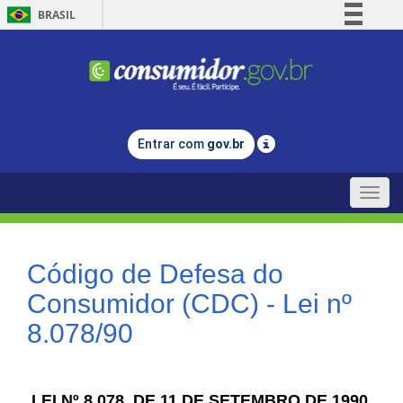
BRASIL
Simplifique!
Comunica BR
Participe
Acesso à informação
Entrar com
gov.br
Legislação
Canais
Toggle
naviga
Código de Defesa do
Consumidor (CDC) - Lei nº
8.078/90
LEI Nº 8.078, DE 11 DE SETEMBRO DE 1990.