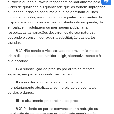
duráveis ou não duráveis respondem solidariamente pelos
vícios de qualidade ou quantidade que os tornem impróprios
ou inadequados ao consumo a que se destinam ou lhes
diminuam o valor, assim como por aqueles decorrentes da
disparidade, com a indicações constantes do recipiente, da
embalagem, rotulagem ou mensagem publicitária,
respeitadas as variações decorrentes de sua natureza,
podendo o consumidor exigir a substituição das partes
viciadas.
§ 1°
Não sendo o vício sanado no prazo máximo de
trinta dias, pode o consumidor exigir, alternativamente e à
sua escolha:
I -
a substituição do produto por outro da mesma
espécie, em perfeitas condições de uso;
II -
a restituição imediata da quantia paga,
monetariamente atualizada, sem prejuízo de eventuais
perdas e danos;
III -
o abatimento proporcional do preço.
§ 2°
Poderão as partes convencionar a redução ou
ampliação do prazo previsto no parágrafo anterior, não