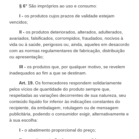
§ 6°
São impróprios ao uso e consumo:
I -
os produtos cujos prazos de validade estejam
vencidos;
II -
os produtos deteriorados, alterados, adulterados,
avariados, falsificados, corrompidos, fraudados, nocivos à
vida ou à saúde, perigosos ou, ainda, aqueles em desacordo
com as normas regulamentares de fabricação, distribuição
ou apresentação;
III -
os produtos que, por qualquer motivo, se revelem
inadequados ao fim a que se destinam.
Art. 19.
Os fornecedores respondem solidariamente
pelos vícios de quantidade do produto sempre que,
respeitadas as variações decorrentes de sua natureza, seu
conteúdo líquido for inferior às indicações constantes do
recipiente, da embalagem, rotulagem ou de mensagem
publicitária, podendo o consumidor exigir, alternativamente e
à sua escolha:
I -
o abatimento proporcional do preço;