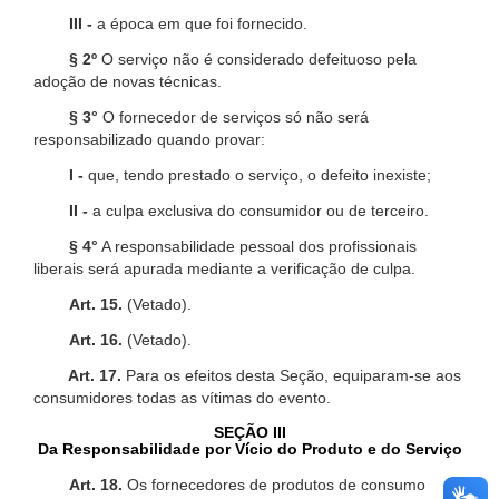
III -
a época em que foi fornecido.
§ 2º
O serviço não é considerado defeituoso pela
adoção de novas técnicas.
§ 3°
O fornecedor de serviços só não será
responsabilizado quando provar:
I -
que, tendo prestado o serviço, o defeito inexiste;
II -
a culpa exclusiva do consumidor ou de terceiro.
§ 4°
A responsabilidade pessoal dos profissionais
liberais será apurada mediante a verificação de culpa.
Art. 15.
(Vetado).
Art. 16.
(Vetado).
Art. 17.
Para os efeitos desta Seção, equiparam-se aos
consumidores todas as vítimas do evento.
SEÇÃO III
Da Responsabilidade por Vício do Produto e do Serviço
Art. 18.
Os fornecedores de produtos de consumo