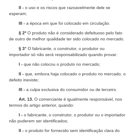
II -
o uso e os riscos que razoavelmente dele se
esperam;
III -
a época em que foi colocado em circulação.
§ 2º
O produto não é considerado defeituoso pelo fato
de outro de melhor qualidade ter sido colocado no mercado.
§ 3°
O fabricante, o construtor, o produtor ou
importador só não será responsabilizado quando provar:
I -
que não colocou o produto no mercado;
II -
que, embora haja colocado o produto no mercado, o
defeito inexiste;
III -
a culpa exclusiva do consumidor ou de terceiro.
Art. 13.
O comerciante é igualmente responsável, nos
termos do artigo anterior, quando:
I -
o fabricante, o construtor, o produtor ou o importador
não puderem ser identificados;
II -
o produto for fornecido sem identificação clara do