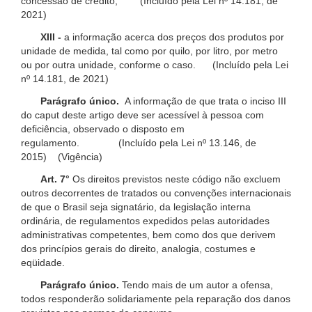
concessão de crédito; (Incluído pela Lei nº 14.181, de
2021)
XIII -
a informação acerca dos preços dos produtos por
unidade de medida, tal como por quilo, por litro, por metro
ou por outra unidade, conforme o caso. (Incluído pela Lei
nº 14.181, de 2021)
Parágrafo único.
A informação de que trata o inciso III
do caput deste artigo deve ser acessível à pessoa com
deficiência, observado o disposto em
regulamento. (Incluído pela Lei nº 13.146, de
2015) (Vigência)
Art. 7°
Os direitos previstos neste código não excluem
outros decorrentes de tratados ou convenções internacionais
de que o Brasil seja signatário, da legislação interna
ordinária, de regulamentos expedidos pelas autoridades
administrativas competentes, bem como dos que derivem
dos princípios gerais do direito, analogia, costumes e
eqüidade.
Parágrafo único.
Tendo mais de um autor a ofensa,
todos responderão solidariamente pela reparação dos danos