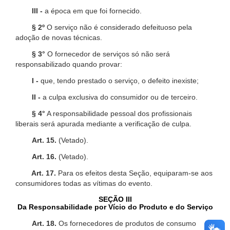
III -
a época em que foi fornecido.
§ 2º
O serviço não é considerado defeituoso pela
adoção de novas técnicas.
§ 3°
O fornecedor de serviços só não será
responsabilizado quando provar:
I -
que, tendo prestado o serviço, o defeito inexiste;
II -
a culpa exclusiva do consumidor ou de terceiro.
§ 4°
A responsabilidade pessoal dos profissionais
liberais será apurada mediante a verificação de culpa.
Art. 15.
(Vetado).
Art. 16.
(Vetado).
Art. 17.
Para os efeitos desta Seção, equiparam-se aos
consumidores todas as vítimas do evento.
SEÇÃO III
Da Responsabilidade por Vício do Produto e do Serviço
Art. 18.
Os fornecedores de produtos de consumo