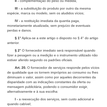
II -
complementação do peso ou medida;
III -
a substituição do produto por outro da mesma
espécie, marca ou modelo, sem os aludidos vícios;
IV -
a restituição imediata da quantia paga,
monetariamente atualizada, sem prejuízo de eventuais
perdas e danos.
§ 1°
Aplica-se a este artigo o disposto no § 4° do artigo
anterior.
§ 2°
O fornecedor imediato será responsável quando
fizer a pesagem ou a medição e o instrumento utilizado não
estiver aferido segundo os padrões oficiais.
Art. 20.
O fornecedor de serviços responde pelos vícios
de qualidade que os tornem impróprios ao consumo ou lhes
diminuam o valor, assim como por aqueles decorrentes da
disparidade com as indicações constantes da oferta ou
mensagem publicitária, podendo o consumidor exigir,
alternativamente e à sua escolha:
I -
a reexecução dos serviços, sem custo adicional e
quando cabível;