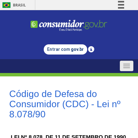
BRASIL
Simplifique!
Comunica BR
Participe
Acesso à informação
Entrar com
gov.br
Legislação
Canais
Toggle
naviga
Código de Defesa do
Consumidor (CDC) - Lei nº
8.078/90
LEI Nº 8.078, DE 11 DE SETEMBRO DE 1990.