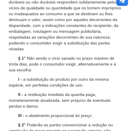
duráveis ou não duráveis respondem solidariamente pelos
vícios de qualidade ou quantidade que os tornem impróprios
ou inadequados ao consumo a que se destinam ou lhes
diminuam o valor, assim como por aqueles decorrentes da
disparidade, com a indicações constantes do recipiente, da
embalagem, rotulagem ou mensagem publicitária,
respeitadas as variações decorrentes de sua natureza,
podendo o consumidor exigir a substituição das partes
viciadas.
§ 1°
Não sendo o vício sanado no prazo máximo de
trinta dias, pode o consumidor exigir, alternativamente e à
sua escolha:
I -
a substituição do produto por outro da mesma
espécie, em perfeitas condições de uso;
II -
a restituição imediata da quantia paga,
monetariamente atualizada, sem prejuízo de eventuais
perdas e danos;
III -
o abatimento proporcional do preço.
§ 2°
Poderão as partes convencionar a redução ou
ampliação do prazo previsto no parágrafo anterior, não