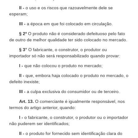
II -
o uso e os riscos que razoavelmente dele se
esperam;
III -
a época em que foi colocado em circulação.
§ 2º
O produto não é considerado defeituoso pelo fato
de outro de melhor qualidade ter sido colocado no mercado.
§ 3°
O fabricante, o construtor, o produtor ou
importador só não será responsabilizado quando provar:
I -
que não colocou o produto no mercado;
II -
que, embora haja colocado o produto no mercado, o
defeito inexiste;
III -
a culpa exclusiva do consumidor ou de terceiro.
Art. 13.
O comerciante é igualmente responsável, nos
termos do artigo anterior, quando:
I -
o fabricante, o construtor, o produtor ou o importador
não puderem ser identificados;
II -
o produto for fornecido sem identificação clara do