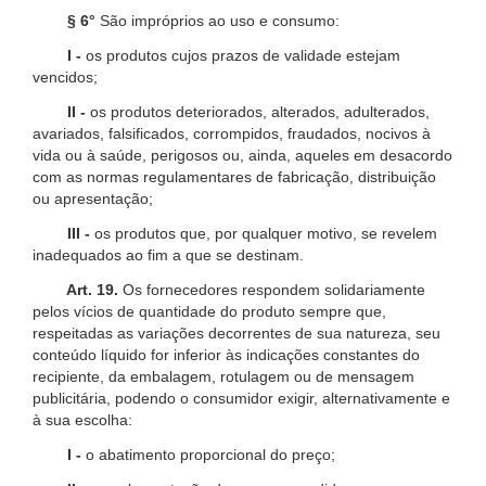
§ 6°
São impróprios ao uso e consumo:
I -
os produtos cujos prazos de validade estejam
vencidos;
II -
os produtos deteriorados, alterados, adulterados,
avariados, falsificados, corrompidos, fraudados, nocivos à
vida ou à saúde, perigosos ou, ainda, aqueles em desacordo
com as normas regulamentares de fabricação, distribuição
ou apresentação;
III -
os produtos que, por qualquer motivo, se revelem
inadequados ao fim a que se destinam.
Art. 19.
Os fornecedores respondem solidariamente
pelos vícios de quantidade do produto sempre que,
respeitadas as variações decorrentes de sua natureza, seu
conteúdo líquido for inferior às indicações constantes do
recipiente, da embalagem, rotulagem ou de mensagem
publicitária, podendo o consumidor exigir, alternativamente e
à sua escolha:
I -
o abatimento proporcional do preço;