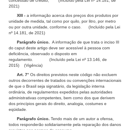
concessão de crédito; (Incluído pela Lei nº 14.181, de
2021)
XIII -
a informação acerca dos preços dos produtos por
unidade de medida, tal como por quilo, por litro, por metro
ou por outra unidade, conforme o caso. (Incluído pela Lei
nº 14.181, de 2021)
Parágrafo único.
A informação de que trata o inciso III
do caput deste artigo deve ser acessível à pessoa com
deficiência, observado o disposto em
regulamento. (Incluído pela Lei nº 13.146, de
2015) (Vigência)
Art. 7°
Os direitos previstos neste código não excluem
outros decorrentes de tratados ou convenções internacionais
de que o Brasil seja signatário, da legislação interna
ordinária, de regulamentos expedidos pelas autoridades
administrativas competentes, bem como dos que derivem
dos princípios gerais do direito, analogia, costumes e
eqüidade.
Parágrafo único.
Tendo mais de um autor a ofensa,
todos responderão solidariamente pela reparação dos danos