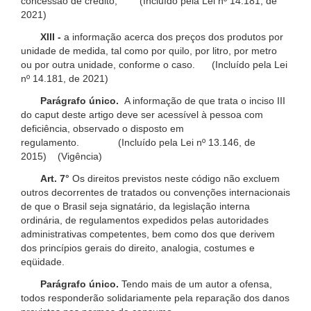
concessão de crédito; (Incluído pela Lei nº 14.181, de
2021)
XIII -
a informação acerca dos preços dos produtos por
unidade de medida, tal como por quilo, por litro, por metro
ou por outra unidade, conforme o caso. (Incluído pela Lei
nº 14.181, de 2021)
Parágrafo único.
A informação de que trata o inciso III
do caput deste artigo deve ser acessível à pessoa com
deficiência, observado o disposto em
regulamento. (Incluído pela Lei nº 13.146, de
2015) (Vigência)
Art. 7°
Os direitos previstos neste código não excluem
outros decorrentes de tratados ou convenções internacionais
de que o Brasil seja signatário, da legislação interna
ordinária, de regulamentos expedidos pelas autoridades
administrativas competentes, bem como dos que derivem
dos princípios gerais do direito, analogia, costumes e
eqüidade.
Parágrafo único.
Tendo mais de um autor a ofensa,
todos responderão solidariamente pela reparação dos danos