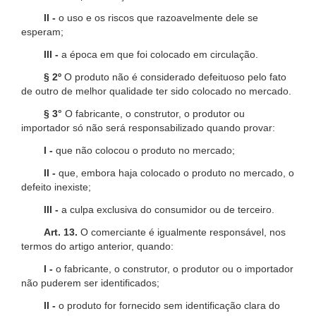
II -
o uso e os riscos que razoavelmente dele se
esperam;
III -
a época em que foi colocado em circulação.
§ 2º
O produto não é considerado defeituoso pelo fato
de outro de melhor qualidade ter sido colocado no mercado.
§ 3°
O fabricante, o construtor, o produtor ou
importador só não será responsabilizado quando provar:
I -
que não colocou o produto no mercado;
II -
que, embora haja colocado o produto no mercado, o
defeito inexiste;
III -
a culpa exclusiva do consumidor ou de terceiro.
Art. 13.
O comerciante é igualmente responsável, nos
termos do artigo anterior, quando:
I -
o fabricante, o construtor, o produtor ou o importador
não puderem ser identificados;
II -
o produto for fornecido sem identificação clara do