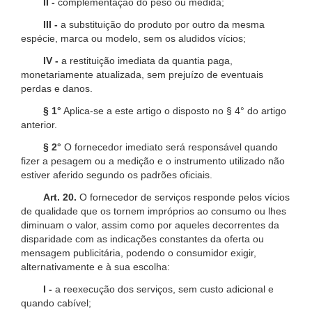
II -
complementação do peso ou medida;
III -
a substituição do produto por outro da mesma
espécie, marca ou modelo, sem os aludidos vícios;
IV -
a restituição imediata da quantia paga,
monetariamente atualizada, sem prejuízo de eventuais
perdas e danos.
§ 1°
Aplica-se a este artigo o disposto no § 4° do artigo
anterior.
§ 2°
O fornecedor imediato será responsável quando
fizer a pesagem ou a medição e o instrumento utilizado não
estiver aferido segundo os padrões oficiais.
Art. 20.
O fornecedor de serviços responde pelos vícios
de qualidade que os tornem impróprios ao consumo ou lhes
diminuam o valor, assim como por aqueles decorrentes da
disparidade com as indicações constantes da oferta ou
mensagem publicitária, podendo o consumidor exigir,
alternativamente e à sua escolha:
I -
a reexecução dos serviços, sem custo adicional e
quando cabível;