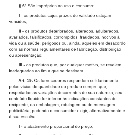
§ 6°
São impróprios ao uso e consumo:
I -
os produtos cujos prazos de validade estejam
vencidos;
II -
os produtos deteriorados, alterados, adulterados,
avariados, falsificados, corrompidos, fraudados, nocivos à
vida ou à saúde, perigosos ou, ainda, aqueles em desacordo
com as normas regulamentares de fabricação, distribuição
ou apresentação;
III -
os produtos que, por qualquer motivo, se revelem
inadequados ao fim a que se destinam.
Art. 19.
Os fornecedores respondem solidariamente
pelos vícios de quantidade do produto sempre que,
respeitadas as variações decorrentes de sua natureza, seu
conteúdo líquido for inferior às indicações constantes do
recipiente, da embalagem, rotulagem ou de mensagem
publicitária, podendo o consumidor exigir, alternativamente e
à sua escolha:
I -
o abatimento proporcional do preço;