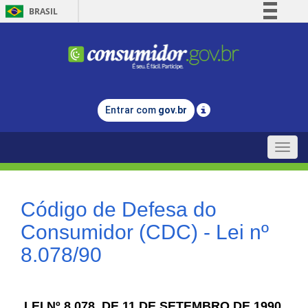
BRASIL
Simplifique!
Comunica BR
Participe
Acesso à informação
Entrar com
gov.br
Legislação
Canais
Toggle
naviga
Código de Defesa do
Consumidor (CDC) - Lei nº
8.078/90
LEI Nº 8.078, DE 11 DE SETEMBRO DE 1990.