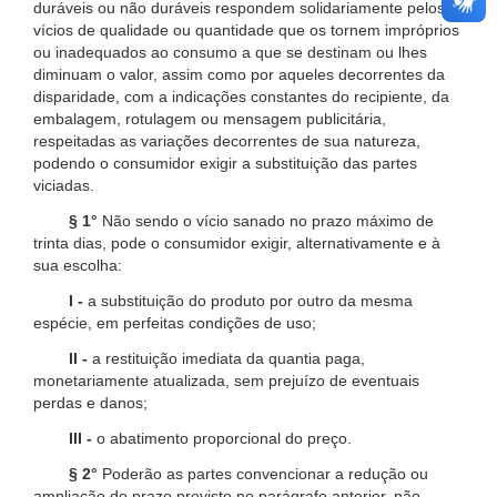
duráveis ou não duráveis respondem solidariamente pelos
vícios de qualidade ou quantidade que os tornem impróprios
ou inadequados ao consumo a que se destinam ou lhes
diminuam o valor, assim como por aqueles decorrentes da
disparidade, com a indicações constantes do recipiente, da
embalagem, rotulagem ou mensagem publicitária,
respeitadas as variações decorrentes de sua natureza,
podendo o consumidor exigir a substituição das partes
viciadas.
§ 1°
Não sendo o vício sanado no prazo máximo de
trinta dias, pode o consumidor exigir, alternativamente e à
sua escolha:
I -
a substituição do produto por outro da mesma
espécie, em perfeitas condições de uso;
II -
a restituição imediata da quantia paga,
monetariamente atualizada, sem prejuízo de eventuais
perdas e danos;
III -
o abatimento proporcional do preço.
§ 2°
Poderão as partes convencionar a redução ou
ampliação do prazo previsto no parágrafo anterior, não