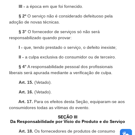
III -
a época em que foi fornecido.
§ 2º
O serviço não é considerado defeituoso pela
adoção de novas técnicas.
§ 3°
O fornecedor de serviços só não será
responsabilizado quando provar:
I -
que, tendo prestado o serviço, o defeito inexiste;
II -
a culpa exclusiva do consumidor ou de terceiro.
§ 4°
A responsabilidade pessoal dos profissionais
liberais será apurada mediante a verificação de culpa.
Art. 15.
(Vetado).
Art. 16.
(Vetado).
Art. 17.
Para os efeitos desta Seção, equiparam-se aos
consumidores todas as vítimas do evento.
SEÇÃO III
Da Responsabilidade por Vício do Produto e do Serviço
Art. 18.
Os fornecedores de produtos de consumo