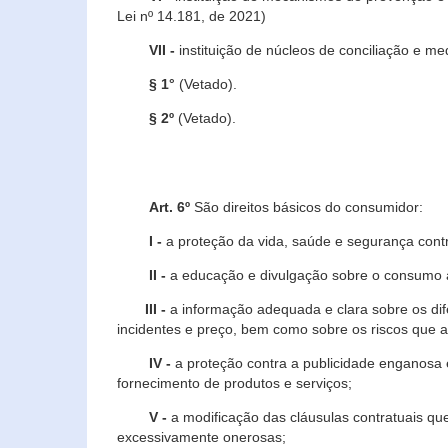
Lei nº 14.181, de 2021)
VII -
instituição de núcleos de conciliação e m
§ 1°
(Vetado).
§ 2º
(Vetado).
Art. 6º
São direitos básicos do consumidor:
I -
a proteção da vida, saúde e segurança contr
II -
a educação e divulgação sobre o consumo a
III -
a informação adequada e clara sobre os dife
incidentes e preço, bem como sobre os riscos q
IV -
a proteção contra a publicidade enganosa e
fornecimento de produtos e serviços;
V -
a modificação das cláusulas contratuais qu
excessivamente onerosas;