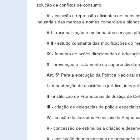
solução de conflitos de consumo;
VI -
coibição e repressão eficientes de todos o
industriais das marcas e nomes comerciais e signos
VII -
racionalização e melhoria dos serviços púb
VIII -
estudo constante das modificações do m
IX -
fomento de ações direcionadas à educação 
X -
prevenção e tratamento do superendividame
Art. 5°
Para a execução da Política Nacional d
I -
manutenção de assistência jurídica, integral
II -
instituição de Promotorias de Justiça de De
III -
criação de delegacias de polícia especial
IV -
criação de Juizados Especiais de Pequenas
V -
concessão de estímulos à criação e desen
VI -
instituição de mecanismos de prevenção e 