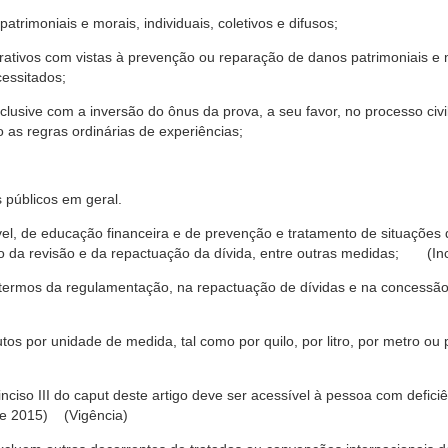
trimoniais e morais, individuais, coletivos e difusos;
rativos com vistas à prevenção ou reparação de danos patrimoniais e mo
cessitados;
nclusive com a inversão do ônus da prova, a seu favor, no processo civil,
 as regras ordinárias de experiências;
 públicos em geral.
ável, de educação financeira e de prevenção e tratamento de situaçõe
o da revisão e da repactuação da dívida, entre outras medidas; (Inc
 termos da regulamentação, na repactuação de dívidas e na concessão
os por unidade de medida, tal como por quilo, por litro, por metro o
nciso III do caput deste artigo deve ser acessível à pessoa com defic
e 2015) (Vigência)