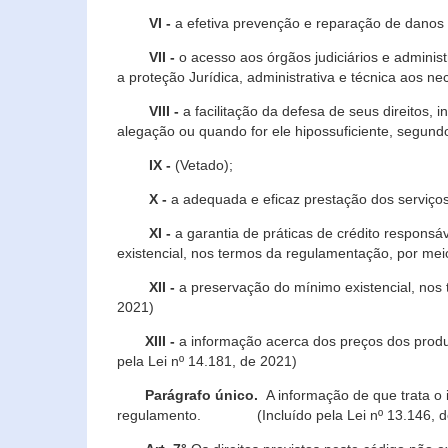
VI -
a efetiva prevenção e reparação de danos pa
VII -
o acesso aos órgãos judiciários e administ
a proteção Jurídica, administrativa e técnica aos ne
VIII -
a facilitação da defesa de seus direitos, i
alegação ou quando for ele hipossuficiente, segundo
IX -
(Vetado);
X -
a adequada e eficaz prestação dos serviços
XI -
a garantia de práticas de crédito respons
existencial, nos termos da regulamentação, por mei
XII -
a preservação do mínimo existencial, nos
2021)
XIII -
a informação acerca dos preços dos produt
pela Lei nº 14.181, de 2021)
Parágrafo único.
A informação de que trata o i
regulamento. (Incluído pela Lei nº 13.146, d