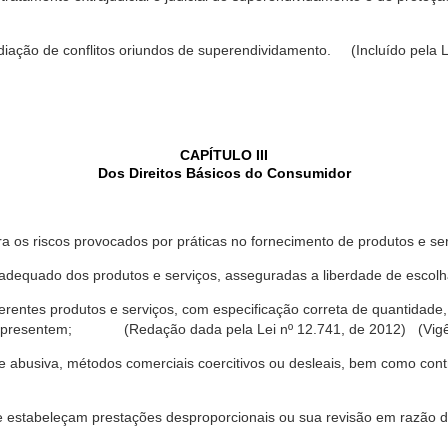
ediação de conflitos oriundos de superendividamento. (Incluído pela L
CAPÍTULO III
Dos Direitos Básicos do Consumidor
a os riscos provocados por práticas no fornecimento de produtos e se
dequado dos produtos e serviços, asseguradas a liberdade de escolha
rentes produtos e serviços, com especificação correta de quantidade, 
ue apresentem; (Redação dada pela Lei nº 12.741, de 2012) (Vigê
 abusiva, métodos comerciais coercitivos ou desleais, bem como contr
e estabeleçam prestações desproporcionais ou sua revisão em razão d