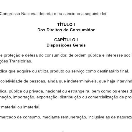
 Congresso Nacional decreta e eu sanciono a seguinte lei:
TÍTULO I
Dos Direitos do Consumidor
CAPÍTULO I
Disposições Gerais
proteção e defesa do consumidor, de ordem pública e interesse social,
ções Transitórias.
ica que adquire ou utiliza produto ou serviço como destinatário final.
oletividade de pessoas, ainda que indetermináveis, que haja intervi
dica, pública ou privada, nacional ou estrangeira, bem como os entes
ação, importação, exportação, distribuição ou comercialização de pro
material ou imaterial.
mercado de consumo, mediante remuneração, inclusive as de natureza ba