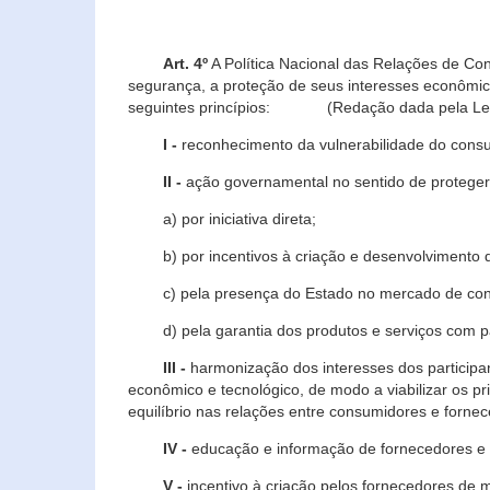
Art. 4º
A Política Nacional das Relações de Co
segurança, a proteção de seus interesses econômic
seguintes princípios: (Redação dada pela Lei n
I -
reconhecimento da vulnerabilidade do con
II -
ação governamental no sentido de proteger
a) por iniciativa direta;
b) por incentivos à criação e desenvolvimento de
c) pela presença do Estado no mercado de co
d) pela garantia dos produtos e serviços com pa
III -
harmonização dos interesses dos particip
econômico e tecnológico, de modo a viabilizar os p
equilíbrio nas relações entre consumidores e forne
IV -
educação e informação de fornecedores e 
V -
incentivo à criação pelos fornecedores de 