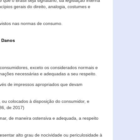
que o Brasil seja signatário, da legislação interna
ípios gerais do direito, analogia, costumes e
evistos nas normas de consumo.
s Danos
consumidores, exceto os considerados normais e
ormações necessárias e adequadas a seu respeito.
través de impressos apropriados que devam
, ou colocados à disposição do consumidor, e
86, de 2017)
mar, de maneira ostensiva e adequada, a respeito
entar alto grau de nocividade ou periculosidade à