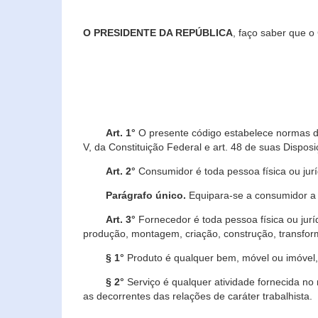
O PRESIDENTE DA REPÚBLICA
, faço saber que o
Art. 1°
O presente código estabelece normas de 
V, da Constituição Federal e art. 48 de suas Disposi
Art. 2°
Consumidor é toda pessoa física ou juríd
Parágrafo único.
Equipara-se a consumidor a c
Art. 3°
Fornecedor é toda pessoa física ou jurí
produção, montagem, criação, construção, transform
§ 1°
Produto é qualquer bem, móvel ou imóvel, 
§ 2°
Serviço é qualquer atividade fornecida no 
as decorrentes das relações de caráter trabalhista.