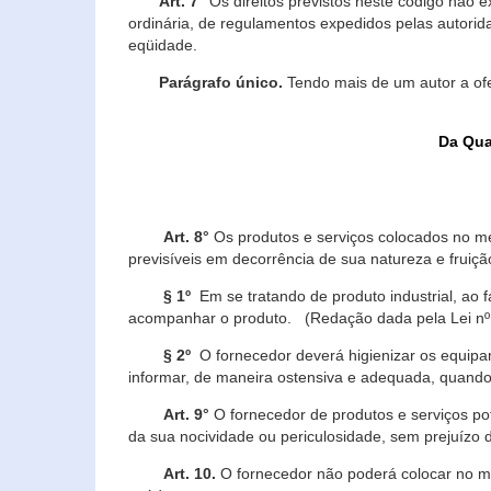
Art. 7°
Os direitos previstos neste código não e
ordinária, de regulamentos expedidos pelas autorid
eqüidade.
Parágrafo único.
Tendo mais de um autor a of
Da Qua
Art. 8°
Os produtos e serviços colocados no m
previsíveis em decorrência de sua natureza e fruiç
§ 1º
Em se tratando de produto industrial, ao 
acompanhar o produto. (Redação dada pela Lei nº
§ 2º
O fornecedor deverá higienizar os equipam
informar, de maneira ostensiva e adequada, quando 
Art. 9°
O fornecedor de produtos e serviços po
da sua nocividade ou periculosidade, sem prejuízo
Art. 10.
O fornecedor não poderá colocar no me