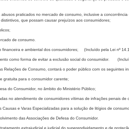
s abusos praticados no mercado de consumo, inclusive a concorrência de
 distintivos, que possam causar prejuízos aos consumidores;
licos;
ercado de consumo.
financeira e ambiental dos consumidores; (Incluído pela Lei nº 14.
nto como forma de evitar a exclusão social do consumidor. (Incluíd
as Relações de Consumo, contará o poder público com os seguintes ins
 e gratuita para o consumidor carente;
fesa do Consumidor, no âmbito do Ministério Público;
izadas no atendimento de consumidores vítimas de infrações penais de
 Causas e Varas Especializadas para a solução de litígios de consum
volvimento das Associações de Defesa do Consumidor.
tratamento extrajudicial e judicial do superendividamento e de prote