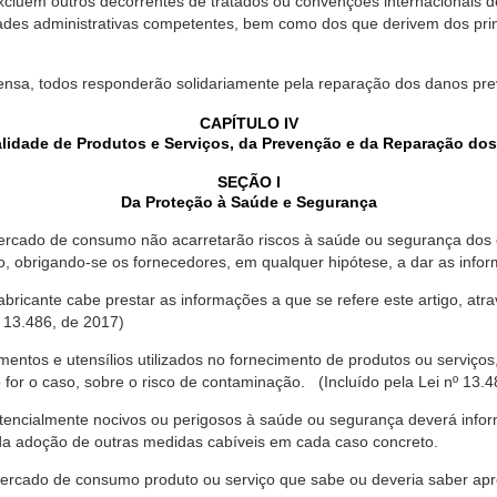
xcluem outros decorrentes de tratados ou convenções internacionais de 
ades administrativas competentes, bem como dos que derivem dos princ
ensa, todos responderão solidariamente pela reparação dos danos pr
CAPÍTULO IV
lidade de Produtos e Serviços, da Prevenção e da Reparação do
SEÇÃO I
Da Proteção à Saúde e Segurança
ercado de consumo não acarretarão riscos à saúde ou segurança dos 
ão, obrigando-se os fornecedores, em qualquer hipótese, a dar as inf
fabricante cabe prestar as informações a que se refere este artigo, a
 13.486, de 2017)
entos e utensílios utilizados no fornecimento de produtos ou serviços
for o caso, sobre o risco de contaminação. (Incluído pela Lei nº 13.4
tencialmente nocivos ou perigosos à saúde ou segurança deverá infor
 da adoção de outras medidas cabíveis em cada caso concreto.
rcado de consumo produto ou serviço que sabe ou deveria saber apres