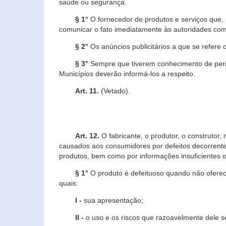
saúde ou segurança.
§ 1°
O fornecedor de produtos e serviços que,
comunicar o fato imediatamente às autoridades com
§ 2°
Os anúncios publicitários a que se refere 
§ 3°
Sempre que tiverem conhecimento de peric
Municípios deverão informá-los a respeito.
Art. 11.
(Vetado).
Art. 12.
O fabricante, o produtor, o construtor
causados aos consumidores por defeitos decorrente
produtos, bem como por informações insuficientes o
§ 1°
O produto é defeituoso quando não oferece
quais:
I -
sua apresentação;
II -
o uso e os riscos que razoavelmente dele 