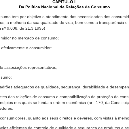
CAPÍTULO II
Da Política Nacional de Relações de Consumo
nsumo tem por objetivo o atendimento das necessidades dos consumido
os, a melhoria da sua qualidade de vida, bem como a transparência e
º 9.008, de 21.3.1995)
sumidor no mercado de consumo;
 efetivamente o consumidor:
 associações representativas;
nsumo;
drões adequados de qualidade, segurança, durabilidade e desempen
antes das relações de consumo e compatibilização da proteção do co
rincípios nos quais se funda a ordem econômica (art. 170, da Constitu
cedores;
consumidores, quanto aos seus direitos e deveres, com vistas à mel
meios eficientes de controle de qualidade e segurança de produtos e 