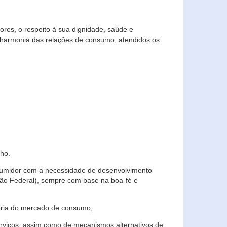
res, o respeito à sua dignidade, saúde e
 harmonia das relações de consumo, atendidos os
ho.
nsumidor com a necessidade de desenvolvimento
ição Federal), sempre com base na boa-fé e
horia do mercado de consumo;
serviços, assim como de mecanismos alternativos de