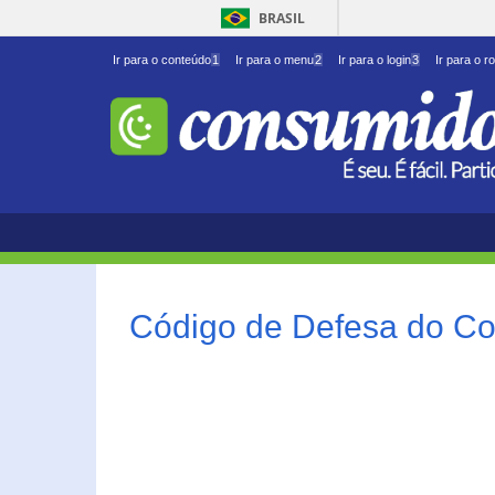
BRASIL
Ir para o conteúdo
1
Ir para o menu
2
Ir para o login
3
Ir para o r
Código de Defesa do Co