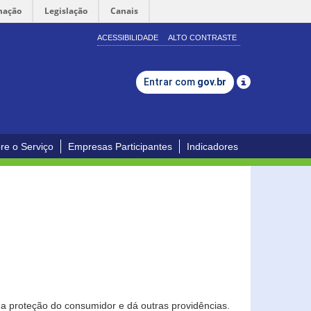
mação
Legislação
Canais
ACESSIBILIDADE
ALTO CONTRASTE
Entrar com
gov.br
re o Serviço
Empresas Participantes
Indicadores
0
a proteção do consumidor e dá outras providências.