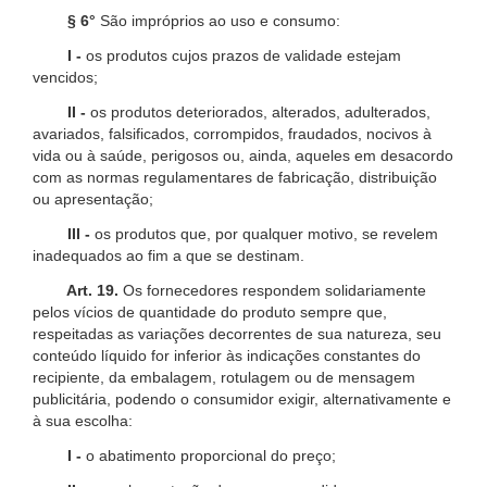
§ 6°
São impróprios ao uso e consumo:
I -
os produtos cujos prazos de validade estejam
vencidos;
II -
os produtos deteriorados, alterados, adulterados,
avariados, falsificados, corrompidos, fraudados, nocivos à
vida ou à saúde, perigosos ou, ainda, aqueles em desacordo
com as normas regulamentares de fabricação, distribuição
ou apresentação;
III -
os produtos que, por qualquer motivo, se revelem
inadequados ao fim a que se destinam.
Art. 19.
Os fornecedores respondem solidariamente
pelos vícios de quantidade do produto sempre que,
respeitadas as variações decorrentes de sua natureza, seu
conteúdo líquido for inferior às indicações constantes do
recipiente, da embalagem, rotulagem ou de mensagem
publicitária, podendo o consumidor exigir, alternativamente e
à sua escolha:
I -
o abatimento proporcional do preço;