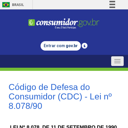
BRASIL
Simplifique!
Comunica BR
Participe
Acesso à informação
Entrar com
gov.br
Legislação
Canais
Toggle
naviga
Código de Defesa do
Consumidor (CDC) - Lei nº
8.078/90
LEI Nº 8.078, DE 11 DE SETEMBRO DE 1990.