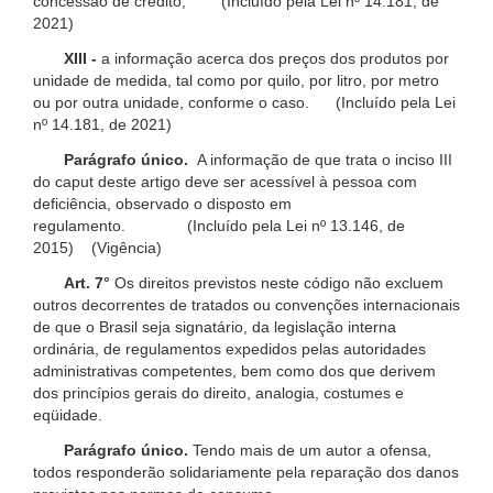
concessão de crédito; (Incluído pela Lei nº 14.181, de
2021)
XIII -
a informação acerca dos preços dos produtos por
unidade de medida, tal como por quilo, por litro, por metro
ou por outra unidade, conforme o caso. (Incluído pela Lei
nº 14.181, de 2021)
Parágrafo único.
A informação de que trata o inciso III
do caput deste artigo deve ser acessível à pessoa com
deficiência, observado o disposto em
regulamento. (Incluído pela Lei nº 13.146, de
2015) (Vigência)
Art. 7°
Os direitos previstos neste código não excluem
outros decorrentes de tratados ou convenções internacionais
de que o Brasil seja signatário, da legislação interna
ordinária, de regulamentos expedidos pelas autoridades
administrativas competentes, bem como dos que derivem
dos princípios gerais do direito, analogia, costumes e
eqüidade.
Parágrafo único.
Tendo mais de um autor a ofensa,
todos responderão solidariamente pela reparação dos danos