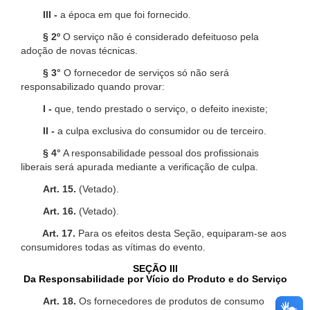
III -
a época em que foi fornecido.
§ 2º
O serviço não é considerado defeituoso pela
adoção de novas técnicas.
§ 3°
O fornecedor de serviços só não será
responsabilizado quando provar:
I -
que, tendo prestado o serviço, o defeito inexiste;
II -
a culpa exclusiva do consumidor ou de terceiro.
§ 4°
A responsabilidade pessoal dos profissionais
liberais será apurada mediante a verificação de culpa.
Art. 15.
(Vetado).
Art. 16.
(Vetado).
Art. 17.
Para os efeitos desta Seção, equiparam-se aos
consumidores todas as vítimas do evento.
SEÇÃO III
Da Responsabilidade por Vício do Produto e do Serviço
Art. 18.
Os fornecedores de produtos de consumo