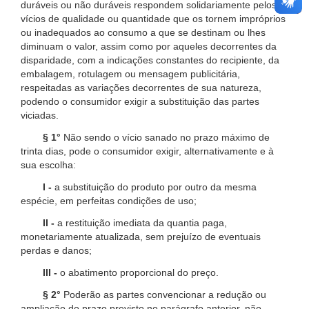
duráveis ou não duráveis respondem solidariamente pelos
vícios de qualidade ou quantidade que os tornem impróprios
ou inadequados ao consumo a que se destinam ou lhes
diminuam o valor, assim como por aqueles decorrentes da
disparidade, com a indicações constantes do recipiente, da
embalagem, rotulagem ou mensagem publicitária,
respeitadas as variações decorrentes de sua natureza,
podendo o consumidor exigir a substituição das partes
viciadas.
§ 1°
Não sendo o vício sanado no prazo máximo de
trinta dias, pode o consumidor exigir, alternativamente e à
sua escolha:
I -
a substituição do produto por outro da mesma
espécie, em perfeitas condições de uso;
II -
a restituição imediata da quantia paga,
monetariamente atualizada, sem prejuízo de eventuais
perdas e danos;
III -
o abatimento proporcional do preço.
§ 2°
Poderão as partes convencionar a redução ou
ampliação do prazo previsto no parágrafo anterior, não