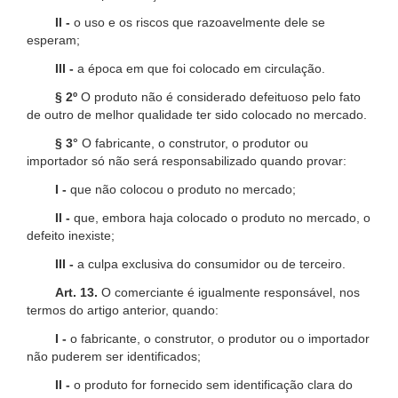
II -
o uso e os riscos que razoavelmente dele se
esperam;
III -
a época em que foi colocado em circulação.
§ 2º
O produto não é considerado defeituoso pelo fato
de outro de melhor qualidade ter sido colocado no mercado.
§ 3°
O fabricante, o construtor, o produtor ou
importador só não será responsabilizado quando provar:
I -
que não colocou o produto no mercado;
II -
que, embora haja colocado o produto no mercado, o
defeito inexiste;
III -
a culpa exclusiva do consumidor ou de terceiro.
Art. 13.
O comerciante é igualmente responsável, nos
termos do artigo anterior, quando:
I -
o fabricante, o construtor, o produtor ou o importador
não puderem ser identificados;
II -
o produto for fornecido sem identificação clara do