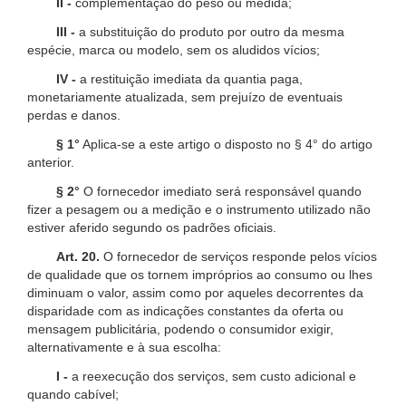
II -
complementação do peso ou medida;
III -
a substituição do produto por outro da mesma
espécie, marca ou modelo, sem os aludidos vícios;
IV -
a restituição imediata da quantia paga,
monetariamente atualizada, sem prejuízo de eventuais
perdas e danos.
§ 1°
Aplica-se a este artigo o disposto no § 4° do artigo
anterior.
§ 2°
O fornecedor imediato será responsável quando
fizer a pesagem ou a medição e o instrumento utilizado não
estiver aferido segundo os padrões oficiais.
Art. 20.
O fornecedor de serviços responde pelos vícios
de qualidade que os tornem impróprios ao consumo ou lhes
diminuam o valor, assim como por aqueles decorrentes da
disparidade com as indicações constantes da oferta ou
mensagem publicitária, podendo o consumidor exigir,
alternativamente e à sua escolha:
I -
a reexecução dos serviços, sem custo adicional e
quando cabível;