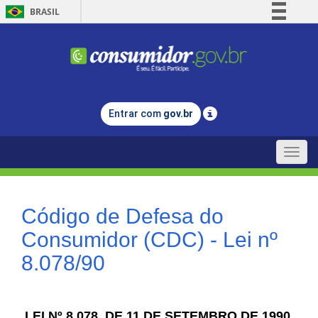
BRASIL
Simplifique!
Comunica BR
Participe
Acesso à informação
Entrar com
gov.br
Legislação
Canais
Toggle
naviga
Código de Defesa do
Consumidor (CDC) - Lei nº
8.078/90
LEI Nº 8.078, DE 11 DE SETEMBRO DE 1990.