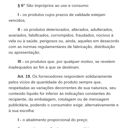
§ 6°
São impróprios ao uso e consumo:
I -
os produtos cujos prazos de validade estejam
vencidos;
II -
os produtos deteriorados, alterados, adulterados,
avariados, falsificados, corrompidos, fraudados, nocivos à
vida ou à saúde, perigosos ou, ainda, aqueles em desacordo
com as normas regulamentares de fabricação, distribuição
ou apresentação;
III -
os produtos que, por qualquer motivo, se revelem
inadequados ao fim a que se destinam.
Art. 19.
Os fornecedores respondem solidariamente
pelos vícios de quantidade do produto sempre que,
respeitadas as variações decorrentes de sua natureza, seu
conteúdo líquido for inferior às indicações constantes do
recipiente, da embalagem, rotulagem ou de mensagem
publicitária, podendo o consumidor exigir, alternativamente e
à sua escolha:
I -
o abatimento proporcional do preço;