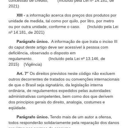
concessão de crédito; (Incluído pela Lei nº 14.181, de
2021)
XIII -
a informação acerca dos preços dos produtos por
unidade de medida, tal como por quilo, por litro, por metro
ou por outra unidade, conforme o caso. (Incluído pela Lei
nº 14.181, de 2021)
Parágrafo único.
A informação de que trata o inciso III
do caput deste artigo deve ser acessível à pessoa com
deficiência, observado o disposto em
regulamento. (Incluído pela Lei nº 13.146, de
2015) (Vigência)
Art. 7°
Os direitos previstos neste código não excluem
outros decorrentes de tratados ou convenções internacionais
de que o Brasil seja signatário, da legislação interna
ordinária, de regulamentos expedidos pelas autoridades
administrativas competentes, bem como dos que derivem
dos princípios gerais do direito, analogia, costumes e
eqüidade.
Parágrafo único.
Tendo mais de um autor a ofensa,
todos responderão solidariamente pela reparação dos danos