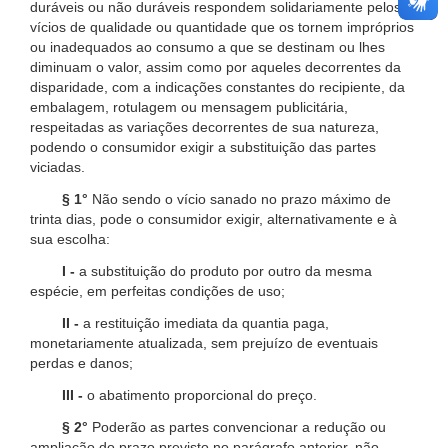
duráveis ou não duráveis respondem solidariamente pelos
vícios de qualidade ou quantidade que os tornem impróprios
ou inadequados ao consumo a que se destinam ou lhes
diminuam o valor, assim como por aqueles decorrentes da
disparidade, com a indicações constantes do recipiente, da
embalagem, rotulagem ou mensagem publicitária,
respeitadas as variações decorrentes de sua natureza,
podendo o consumidor exigir a substituição das partes
viciadas.
§ 1°
Não sendo o vício sanado no prazo máximo de
trinta dias, pode o consumidor exigir, alternativamente e à
sua escolha:
I -
a substituição do produto por outro da mesma
espécie, em perfeitas condições de uso;
II -
a restituição imediata da quantia paga,
monetariamente atualizada, sem prejuízo de eventuais
perdas e danos;
III -
o abatimento proporcional do preço.
§ 2°
Poderão as partes convencionar a redução ou
ampliação do prazo previsto no parágrafo anterior, não