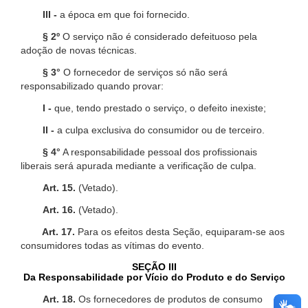
III -
a época em que foi fornecido.
§ 2º
O serviço não é considerado defeituoso pela
adoção de novas técnicas.
§ 3°
O fornecedor de serviços só não será
responsabilizado quando provar:
I -
que, tendo prestado o serviço, o defeito inexiste;
II -
a culpa exclusiva do consumidor ou de terceiro.
§ 4°
A responsabilidade pessoal dos profissionais
liberais será apurada mediante a verificação de culpa.
Art. 15.
(Vetado).
Art. 16.
(Vetado).
Art. 17.
Para os efeitos desta Seção, equiparam-se aos
consumidores todas as vítimas do evento.
SEÇÃO III
Da Responsabilidade por Vício do Produto e do Serviço
Art. 18.
Os fornecedores de produtos de consumo