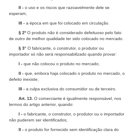
II -
o uso e os riscos que razoavelmente dele se
esperam;
III -
a época em que foi colocado em circulação.
§ 2º
O produto não é considerado defeituoso pelo fato
de outro de melhor qualidade ter sido colocado no mercado.
§ 3°
O fabricante, o construtor, o produtor ou
importador só não será responsabilizado quando provar:
I -
que não colocou o produto no mercado;
II -
que, embora haja colocado o produto no mercado, o
defeito inexiste;
III -
a culpa exclusiva do consumidor ou de terceiro.
Art. 13.
O comerciante é igualmente responsável, nos
termos do artigo anterior, quando:
I -
o fabricante, o construtor, o produtor ou o importador
não puderem ser identificados;
II -
o produto for fornecido sem identificação clara do