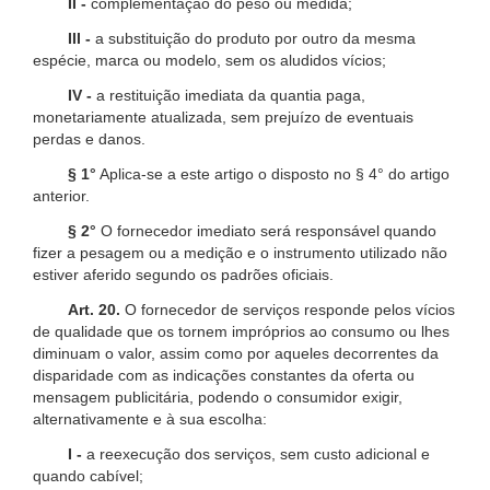
II -
complementação do peso ou medida;
III -
a substituição do produto por outro da mesma
espécie, marca ou modelo, sem os aludidos vícios;
IV -
a restituição imediata da quantia paga,
monetariamente atualizada, sem prejuízo de eventuais
perdas e danos.
§ 1°
Aplica-se a este artigo o disposto no § 4° do artigo
anterior.
§ 2°
O fornecedor imediato será responsável quando
fizer a pesagem ou a medição e o instrumento utilizado não
estiver aferido segundo os padrões oficiais.
Art. 20.
O fornecedor de serviços responde pelos vícios
de qualidade que os tornem impróprios ao consumo ou lhes
diminuam o valor, assim como por aqueles decorrentes da
disparidade com as indicações constantes da oferta ou
mensagem publicitária, podendo o consumidor exigir,
alternativamente e à sua escolha:
I -
a reexecução dos serviços, sem custo adicional e
quando cabível;