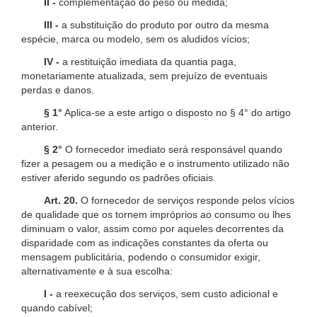
II -
complementação do peso ou medida;
III -
a substituição do produto por outro da mesma
espécie, marca ou modelo, sem os aludidos vícios;
IV -
a restituição imediata da quantia paga,
monetariamente atualizada, sem prejuízo de eventuais
perdas e danos.
§ 1°
Aplica-se a este artigo o disposto no § 4° do artigo
anterior.
§ 2°
O fornecedor imediato será responsável quando
fizer a pesagem ou a medição e o instrumento utilizado não
estiver aferido segundo os padrões oficiais.
Art. 20.
O fornecedor de serviços responde pelos vícios
de qualidade que os tornem impróprios ao consumo ou lhes
diminuam o valor, assim como por aqueles decorrentes da
disparidade com as indicações constantes da oferta ou
mensagem publicitária, podendo o consumidor exigir,
alternativamente e à sua escolha:
I -
a reexecução dos serviços, sem custo adicional e
quando cabível;