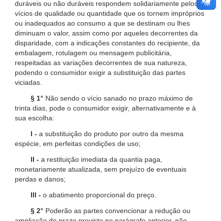
duráveis ou não duráveis respondem solidariamente pelos
vícios de qualidade ou quantidade que os tornem impróprios
ou inadequados ao consumo a que se destinam ou lhes
diminuam o valor, assim como por aqueles decorrentes da
disparidade, com a indicações constantes do recipiente, da
embalagem, rotulagem ou mensagem publicitária,
respeitadas as variações decorrentes de sua natureza,
podendo o consumidor exigir a substituição das partes
viciadas.
§ 1°
Não sendo o vício sanado no prazo máximo de
trinta dias, pode o consumidor exigir, alternativamente e à
sua escolha:
I -
a substituição do produto por outro da mesma
espécie, em perfeitas condições de uso;
II -
a restituição imediata da quantia paga,
monetariamente atualizada, sem prejuízo de eventuais
perdas e danos;
III -
o abatimento proporcional do preço.
§ 2°
Poderão as partes convencionar a redução ou
ampliação do prazo previsto no parágrafo anterior, não