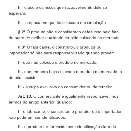
II -
o uso e os riscos que razoavelmente dele se
esperam;
III -
a época em que foi colocado em circulação.
§ 2º
O produto não é considerado defeituoso pelo fato
de outro de melhor qualidade ter sido colocado no mercado.
§ 3°
O fabricante, o construtor, o produtor ou
importador só não será responsabilizado quando provar:
I -
que não colocou o produto no mercado;
II -
que, embora haja colocado o produto no mercado, o
defeito inexiste;
III -
a culpa exclusiva do consumidor ou de terceiro.
Art. 13.
O comerciante é igualmente responsável, nos
termos do artigo anterior, quando:
I -
o fabricante, o construtor, o produtor ou o importador
não puderem ser identificados;
II -
o produto for fornecido sem identificação clara do