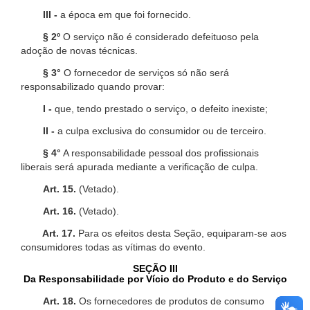
III -
a época em que foi fornecido.
§ 2º
O serviço não é considerado defeituoso pela
adoção de novas técnicas.
§ 3°
O fornecedor de serviços só não será
responsabilizado quando provar:
I -
que, tendo prestado o serviço, o defeito inexiste;
II -
a culpa exclusiva do consumidor ou de terceiro.
§ 4°
A responsabilidade pessoal dos profissionais
liberais será apurada mediante a verificação de culpa.
Art. 15.
(Vetado).
Art. 16.
(Vetado).
Art. 17.
Para os efeitos desta Seção, equiparam-se aos
consumidores todas as vítimas do evento.
SEÇÃO III
Da Responsabilidade por Vício do Produto e do Serviço
Art. 18.
Os fornecedores de produtos de consumo