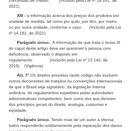
concessão de crédito; (Incluído pela Lei nº 14.181, de
2021)
XIII -
a informação acerca dos preços dos produtos por
unidade de medida, tal como por quilo, por litro, por metro
ou por outra unidade, conforme o caso. (Incluído pela Lei
nº 14.181, de 2021)
Parágrafo único.
A informação de que trata o inciso III
do caput deste artigo deve ser acessível à pessoa com
deficiência, observado o disposto em
regulamento. (Incluído pela Lei nº 13.146, de
2015) (Vigência)
Art. 7°
Os direitos previstos neste código não excluem
outros decorrentes de tratados ou convenções internacionais
de que o Brasil seja signatário, da legislação interna
ordinária, de regulamentos expedidos pelas autoridades
administrativas competentes, bem como dos que derivem
dos princípios gerais do direito, analogia, costumes e
eqüidade.
Parágrafo único.
Tendo mais de um autor a ofensa,
todos responderão solidariamente pela reparação dos danos