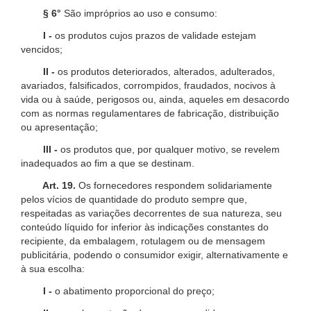
§ 6°
São impróprios ao uso e consumo:
I -
os produtos cujos prazos de validade estejam
vencidos;
II -
os produtos deteriorados, alterados, adulterados,
avariados, falsificados, corrompidos, fraudados, nocivos à
vida ou à saúde, perigosos ou, ainda, aqueles em desacordo
com as normas regulamentares de fabricação, distribuição
ou apresentação;
III -
os produtos que, por qualquer motivo, se revelem
inadequados ao fim a que se destinam.
Art. 19.
Os fornecedores respondem solidariamente
pelos vícios de quantidade do produto sempre que,
respeitadas as variações decorrentes de sua natureza, seu
conteúdo líquido for inferior às indicações constantes do
recipiente, da embalagem, rotulagem ou de mensagem
publicitária, podendo o consumidor exigir, alternativamente e
à sua escolha:
I -
o abatimento proporcional do preço;