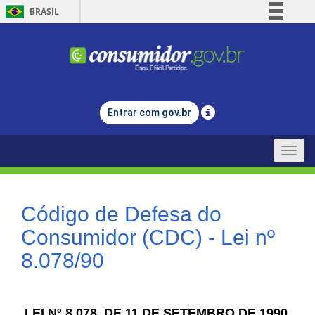
BRASIL
Simplifique!
Comunica BR
Participe
Acesso à informação
Entrar com
gov.br
Legislação
Canais
Toggle
naviga
Código de Defesa do
Consumidor (CDC) - Lei nº
8.078/90
LEI Nº 8.078, DE 11 DE SETEMBRO DE 1990.