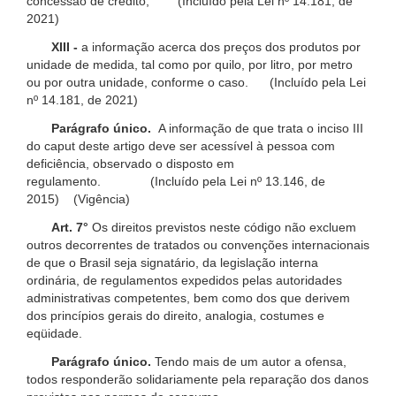
concessão de crédito; (Incluído pela Lei nº 14.181, de
2021)
XIII -
a informação acerca dos preços dos produtos por
unidade de medida, tal como por quilo, por litro, por metro
ou por outra unidade, conforme o caso. (Incluído pela Lei
nº 14.181, de 2021)
Parágrafo único.
A informação de que trata o inciso III
do caput deste artigo deve ser acessível à pessoa com
deficiência, observado o disposto em
regulamento. (Incluído pela Lei nº 13.146, de
2015) (Vigência)
Art. 7°
Os direitos previstos neste código não excluem
outros decorrentes de tratados ou convenções internacionais
de que o Brasil seja signatário, da legislação interna
ordinária, de regulamentos expedidos pelas autoridades
administrativas competentes, bem como dos que derivem
dos princípios gerais do direito, analogia, costumes e
eqüidade.
Parágrafo único.
Tendo mais de um autor a ofensa,
todos responderão solidariamente pela reparação dos danos