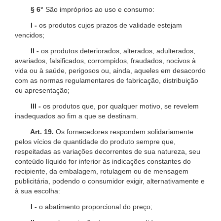
§ 6°
São impróprios ao uso e consumo:
I -
os produtos cujos prazos de validade estejam
vencidos;
II -
os produtos deteriorados, alterados, adulterados,
avariados, falsificados, corrompidos, fraudados, nocivos à
vida ou à saúde, perigosos ou, ainda, aqueles em desacordo
com as normas regulamentares de fabricação, distribuição
ou apresentação;
III -
os produtos que, por qualquer motivo, se revelem
inadequados ao fim a que se destinam.
Art. 19.
Os fornecedores respondem solidariamente
pelos vícios de quantidade do produto sempre que,
respeitadas as variações decorrentes de sua natureza, seu
conteúdo líquido for inferior às indicações constantes do
recipiente, da embalagem, rotulagem ou de mensagem
publicitária, podendo o consumidor exigir, alternativamente e
à sua escolha:
I -
o abatimento proporcional do preço;