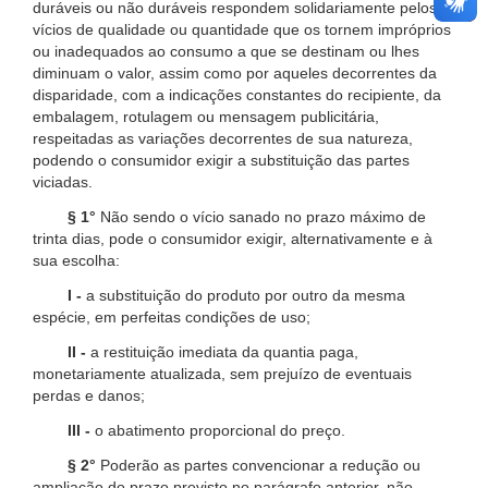
duráveis ou não duráveis respondem solidariamente pelos
vícios de qualidade ou quantidade que os tornem impróprios
ou inadequados ao consumo a que se destinam ou lhes
diminuam o valor, assim como por aqueles decorrentes da
disparidade, com a indicações constantes do recipiente, da
embalagem, rotulagem ou mensagem publicitária,
respeitadas as variações decorrentes de sua natureza,
podendo o consumidor exigir a substituição das partes
viciadas.
§ 1°
Não sendo o vício sanado no prazo máximo de
trinta dias, pode o consumidor exigir, alternativamente e à
sua escolha:
I -
a substituição do produto por outro da mesma
espécie, em perfeitas condições de uso;
II -
a restituição imediata da quantia paga,
monetariamente atualizada, sem prejuízo de eventuais
perdas e danos;
III -
o abatimento proporcional do preço.
§ 2°
Poderão as partes convencionar a redução ou
ampliação do prazo previsto no parágrafo anterior, não