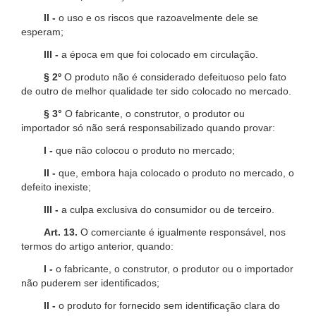
II -
o uso e os riscos que razoavelmente dele se
esperam;
III -
a época em que foi colocado em circulação.
§ 2º
O produto não é considerado defeituoso pelo fato
de outro de melhor qualidade ter sido colocado no mercado.
§ 3°
O fabricante, o construtor, o produtor ou
importador só não será responsabilizado quando provar:
I -
que não colocou o produto no mercado;
II -
que, embora haja colocado o produto no mercado, o
defeito inexiste;
III -
a culpa exclusiva do consumidor ou de terceiro.
Art. 13.
O comerciante é igualmente responsável, nos
termos do artigo anterior, quando:
I -
o fabricante, o construtor, o produtor ou o importador
não puderem ser identificados;
II -
o produto for fornecido sem identificação clara do