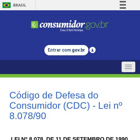
BRASIL
Simplifique!
Comunica BR
Participe
Acesso à informação
Entrar com
gov.br
Legislação
Canais
Toggle
naviga
Código de Defesa do
Consumidor (CDC) - Lei nº
8.078/90
LEI Nº 8.078, DE 11 DE SETEMBRO DE 1990.