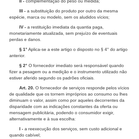
II -
complementação do peso ou medida;
III -
a substituição do produto por outro da mesma
espécie, marca ou modelo, sem os aludidos vícios;
IV -
a restituição imediata da quantia paga,
monetariamente atualizada, sem prejuízo de eventuais
perdas e danos.
§ 1°
Aplica-se a este artigo o disposto no § 4° do artigo
anterior.
§ 2°
O fornecedor imediato será responsável quando
fizer a pesagem ou a medição e o instrumento utilizado não
estiver aferido segundo os padrões oficiais.
Art. 20.
O fornecedor de serviços responde pelos vícios
de qualidade que os tornem impróprios ao consumo ou lhes
diminuam o valor, assim como por aqueles decorrentes da
disparidade com as indicações constantes da oferta ou
mensagem publicitária, podendo o consumidor exigir,
alternativamente e à sua escolha:
I -
a reexecução dos serviços, sem custo adicional e
quando cabível;