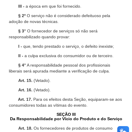
III -
a época em que foi fornecido.
§ 2º
O serviço não é considerado defeituoso pela
adoção de novas técnicas.
§ 3°
O fornecedor de serviços só não será
responsabilizado quando provar:
I -
que, tendo prestado o serviço, o defeito inexiste;
II -
a culpa exclusiva do consumidor ou de terceiro.
§ 4°
A responsabilidade pessoal dos profissionais
liberais será apurada mediante a verificação de culpa.
Art. 15.
(Vetado).
Art. 16.
(Vetado).
Art. 17.
Para os efeitos desta Seção, equiparam-se aos
consumidores todas as vítimas do evento.
SEÇÃO III
Da Responsabilidade por Vício do Produto e do Serviço
Art. 18.
Os fornecedores de produtos de consumo