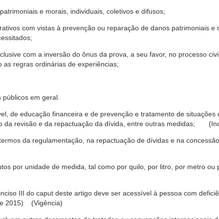
trimoniais e morais, individuais, coletivos e difusos;
rativos com vistas à prevenção ou reparação de danos patrimoniais e mo
cessitados;
nclusive com a inversão do ônus da prova, a seu favor, no processo civil,
 as regras ordinárias de experiências;
 públicos em geral.
ável, de educação financeira e de prevenção e tratamento de situaçõe
o da revisão e da repactuação da dívida, entre outras medidas; (Inc
 termos da regulamentação, na repactuação de dívidas e na concessão
os por unidade de medida, tal como por quilo, por litro, por metro o
nciso III do caput deste artigo deve ser acessível à pessoa com defic
e 2015) (Vigência)