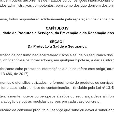
xcluem outros decorrentes de tratados ou convenções internacionais de 
ades administrativas competentes, bem como dos que derivem dos princ
ensa, todos responderão solidariamente pela reparação dos danos pr
CAPÍTULO IV
lidade de Produtos e Serviços, da Prevenção e da Reparação do
SEÇÃO I
Da Proteção à Saúde e Segurança
ercado de consumo não acarretarão riscos à saúde ou segurança dos 
ão, obrigando-se os fornecedores, em qualquer hipótese, a dar as inf
fabricante cabe prestar as informações a que se refere este artigo, a
 13.486, de 2017)
entos e utensílios utilizados no fornecimento de produtos ou serviços
for o caso, sobre o risco de contaminação. (Incluído pela Lei nº 13.4
tencialmente nocivos ou perigosos à saúde ou segurança deverá infor
 da adoção de outras medidas cabíveis em cada caso concreto.
rcado de consumo produto ou serviço que sabe ou deveria saber apres