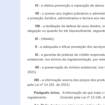
VI -
a efetiva prevenção e reparação de danos pa
VII -
o acesso aos órgãos judiciários e administ
a proteção Jurídica, administrativa e técnica aos ne
VIII -
a facilitação da defesa de seus direitos, i
alegação ou quando for ele hipossuficiente, segundo
IX -
(Vetado);
X -
a adequada e eficaz prestação dos serviços
XI -
a garantia de práticas de crédito respons
existencial, nos termos da regulamentação, por mei
XII -
a preservação do mínimo existencial, nos
2021)
XIII -
a informação acerca dos preços dos produt
pela Lei nº 14.181, de 2021)
Parágrafo único.
A informação de que trata o i
regulamento. (Incluído pela Lei nº 13.146, d