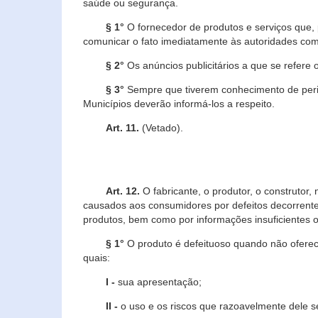
saúde ou segurança.
§ 1°
O fornecedor de produtos e serviços que,
comunicar o fato imediatamente às autoridades com
§ 2°
Os anúncios publicitários a que se refere 
§ 3°
Sempre que tiverem conhecimento de peric
Municípios deverão informá-los a respeito.
Art. 11.
(Vetado).
Art. 12.
O fabricante, o produtor, o construtor
causados aos consumidores por defeitos decorrente
produtos, bem como por informações insuficientes o
§ 1°
O produto é defeituoso quando não oferece
quais:
I -
sua apresentação;
II -
o uso e os riscos que razoavelmente dele 