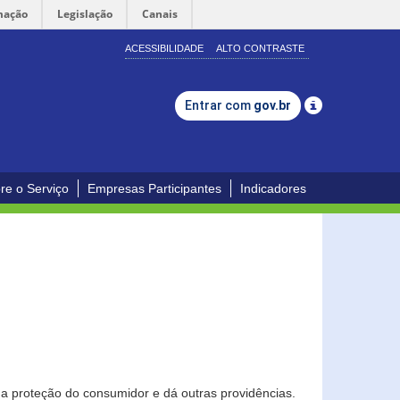
mação
Legislação
Canais
ACESSIBILIDADE
ALTO CONTRASTE
Entrar com
gov.br
re o Serviço
Empresas Participantes
Indicadores
0
a proteção do consumidor e dá outras providências.