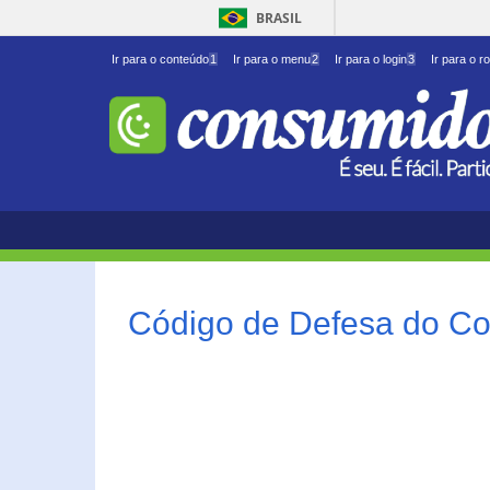
BRASIL
Ir para o conteúdo
1
Ir para o menu
2
Ir para o login
3
Ir para o r
Código de Defesa do Co