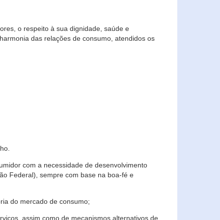
res, o respeito à sua dignidade, saúde e
 harmonia das relações de consumo, atendidos os
ho.
nsumidor com a necessidade de desenvolvimento
ição Federal), sempre com base na boa-fé e
horia do mercado de consumo;
serviços, assim como de mecanismos alternativos de