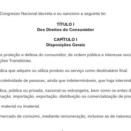
 Congresso Nacional decreta e eu sanciono a seguinte lei:
TÍTULO I
Dos Direitos do Consumidor
CAPÍTULO I
Disposições Gerais
proteção e defesa do consumidor, de ordem pública e interesse social,
ções Transitórias.
ica que adquire ou utiliza produto ou serviço como destinatário final.
oletividade de pessoas, ainda que indetermináveis, que haja intervi
dica, pública ou privada, nacional ou estrangeira, bem como os entes
ação, importação, exportação, distribuição ou comercialização de pro
material ou imaterial.
mercado de consumo, mediante remuneração, inclusive as de natureza ba