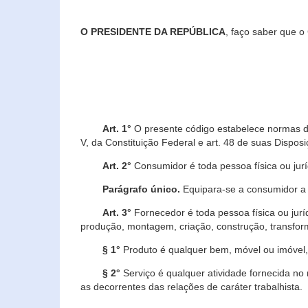
O PRESIDENTE DA REPÚBLICA
, faço saber que o
Art. 1°
O presente código estabelece normas de 
V, da Constituição Federal e art. 48 de suas Disposi
Art. 2°
Consumidor é toda pessoa física ou juríd
Parágrafo único.
Equipara-se a consumidor a c
Art. 3°
Fornecedor é toda pessoa física ou jurí
produção, montagem, criação, construção, transform
§ 1°
Produto é qualquer bem, móvel ou imóvel, 
§ 2°
Serviço é qualquer atividade fornecida no 
as decorrentes das relações de caráter trabalhista.