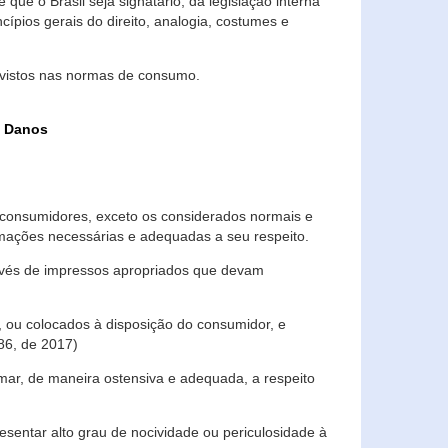
que o Brasil seja signatário, da legislação interna
ípios gerais do direito, analogia, costumes e
evistos nas normas de consumo.
s Danos
consumidores, exceto os considerados normais e
ormações necessárias e adequadas a seu respeito.
través de impressos apropriados que devam
, ou colocados à disposição do consumidor, e
86, de 2017)
mar, de maneira ostensiva e adequada, a respeito
entar alto grau de nocividade ou periculosidade à