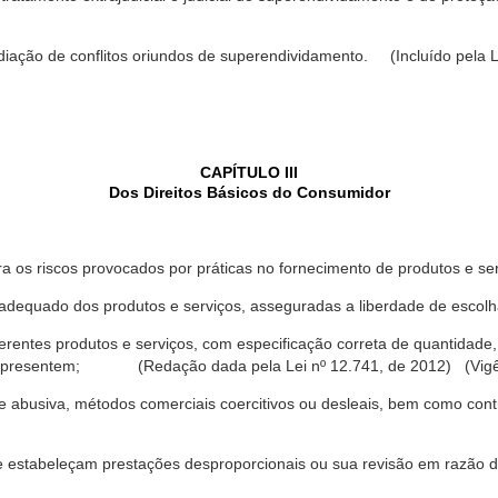
ediação de conflitos oriundos de superendividamento. (Incluído pela L
CAPÍTULO III
Dos Direitos Básicos do Consumidor
a os riscos provocados por práticas no fornecimento de produtos e se
dequado dos produtos e serviços, asseguradas a liberdade de escolha
rentes produtos e serviços, com especificação correta de quantidade, 
ue apresentem; (Redação dada pela Lei nº 12.741, de 2012) (Vigê
 abusiva, métodos comerciais coercitivos ou desleais, bem como contr
e estabeleçam prestações desproporcionais ou sua revisão em razão d