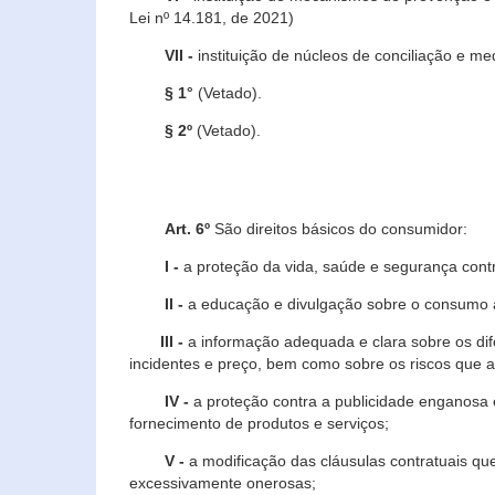
Lei nº 14.181, de 2021)
VII -
instituição de núcleos de conciliação e m
§ 1°
(Vetado).
§ 2º
(Vetado).
Art. 6º
São direitos básicos do consumidor:
I -
a proteção da vida, saúde e segurança contr
II -
a educação e divulgação sobre o consumo a
III -
a informação adequada e clara sobre os dife
incidentes e preço, bem como sobre os riscos q
IV -
a proteção contra a publicidade enganosa e
fornecimento de produtos e serviços;
V -
a modificação das cláusulas contratuais qu
excessivamente onerosas;