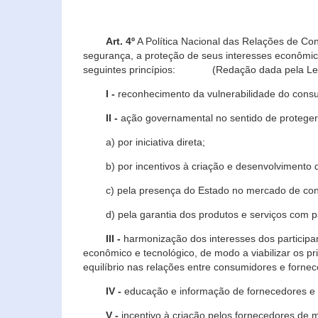
Art. 4º
A Política Nacional das Relações de Co
segurança, a proteção de seus interesses econômic
seguintes princípios: (Redação dada pela Lei n
I -
reconhecimento da vulnerabilidade do con
II -
ação governamental no sentido de proteger
a) por iniciativa direta;
b) por incentivos à criação e desenvolvimento de
c) pela presença do Estado no mercado de co
d) pela garantia dos produtos e serviços com pa
III -
harmonização dos interesses dos particip
econômico e tecnológico, de modo a viabilizar os p
equilíbrio nas relações entre consumidores e forne
IV -
educação e informação de fornecedores e 
V -
incentivo à criação pelos fornecedores de 