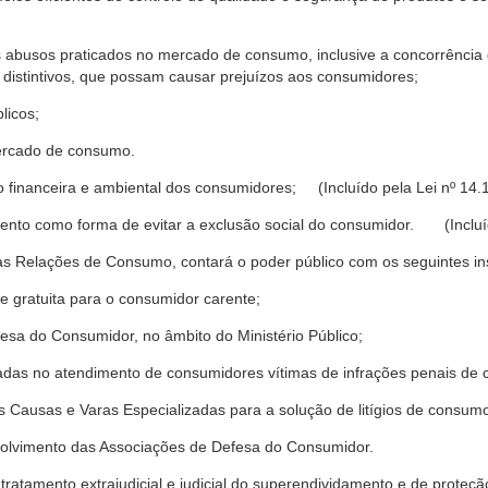
s abusos praticados no mercado de consumo, inclusive a concorrência de
 distintivos, que possam causar prejuízos aos consumidores;
licos;
ercado de consumo.
financeira e ambiental dos consumidores; (Incluído pela Lei nº 14.
nto como forma de evitar a exclusão social do consumidor. (Incluíd
as Relações de Consumo, contará o poder público com os seguintes ins
 e gratuita para o consumidor carente;
fesa do Consumidor, no âmbito do Ministério Público;
izadas no atendimento de consumidores vítimas de infrações penais de
 Causas e Varas Especializadas para a solução de litígios de consum
volvimento das Associações de Defesa do Consumidor.
tratamento extrajudicial e judicial do superendividamento e de prote