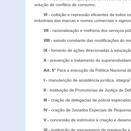
solução de conflitos de consumo;
VI -
coibição e repressão eficientes de todos o
industriais das marcas e nomes comerciais e signos
VII -
racionalização e melhoria dos serviços púb
VIII -
estudo constante das modificações do m
IX -
fomento de ações direcionadas à educação 
X -
prevenção e tratamento do superendividame
Art. 5°
Para a execução da Política Nacional d
I -
manutenção de assistência jurídica, integral
II -
instituição de Promotorias de Justiça de De
III -
criação de delegacias de polícia especial
IV -
criação de Juizados Especiais de Pequenas
V -
concessão de estímulos à criação e desen
VI -
instituição de mecanismos de prevenção e 