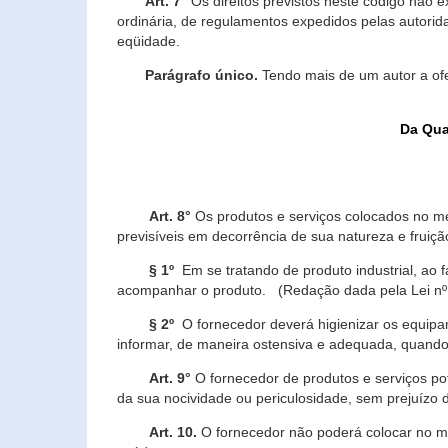
Art. 7°
Os direitos previstos neste código não e
ordinária, de regulamentos expedidos pelas autorid
eqüidade.
Parágrafo único.
Tendo mais de um autor a of
Da Qua
Art. 8°
Os produtos e serviços colocados no m
previsíveis em decorrência de sua natureza e fruiç
§ 1º
Em se tratando de produto industrial, ao 
acompanhar o produto. (Redação dada pela Lei nº
§ 2º
O fornecedor deverá higienizar os equipam
informar, de maneira ostensiva e adequada, quando 
Art. 9°
O fornecedor de produtos e serviços po
da sua nocividade ou periculosidade, sem prejuízo
Art. 10.
O fornecedor não poderá colocar no me