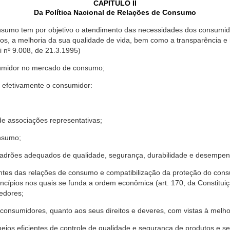
CAPÍTULO II
Da Política Nacional de Relações de Consumo
nsumo tem por objetivo o atendimento das necessidades dos consumido
os, a melhoria da sua qualidade de vida, bem como a transparência e
º 9.008, de 21.3.1995)
sumidor no mercado de consumo;
 efetivamente o consumidor:
 associações representativas;
nsumo;
drões adequados de qualidade, segurança, durabilidade e desempen
antes das relações de consumo e compatibilização da proteção do co
rincípios nos quais se funda a ordem econômica (art. 170, da Constitu
cedores;
consumidores, quanto aos seus direitos e deveres, com vistas à mel
meios eficientes de controle de qualidade e segurança de produtos e 