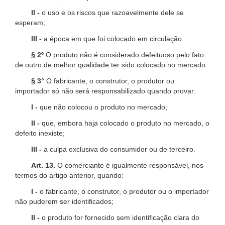
II -
o uso e os riscos que razoavelmente dele se
esperam;
III -
a época em que foi colocado em circulação.
§ 2º
O produto não é considerado defeituoso pelo fato
de outro de melhor qualidade ter sido colocado no mercado.
§ 3°
O fabricante, o construtor, o produtor ou
importador só não será responsabilizado quando provar:
I -
que não colocou o produto no mercado;
II -
que, embora haja colocado o produto no mercado, o
defeito inexiste;
III -
a culpa exclusiva do consumidor ou de terceiro.
Art. 13.
O comerciante é igualmente responsável, nos
termos do artigo anterior, quando:
I -
o fabricante, o construtor, o produtor ou o importador
não puderem ser identificados;
II -
o produto for fornecido sem identificação clara do