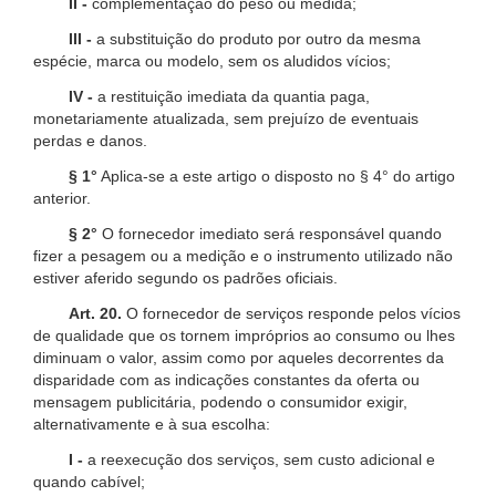
II -
complementação do peso ou medida;
III -
a substituição do produto por outro da mesma
espécie, marca ou modelo, sem os aludidos vícios;
IV -
a restituição imediata da quantia paga,
monetariamente atualizada, sem prejuízo de eventuais
perdas e danos.
§ 1°
Aplica-se a este artigo o disposto no § 4° do artigo
anterior.
§ 2°
O fornecedor imediato será responsável quando
fizer a pesagem ou a medição e o instrumento utilizado não
estiver aferido segundo os padrões oficiais.
Art. 20.
O fornecedor de serviços responde pelos vícios
de qualidade que os tornem impróprios ao consumo ou lhes
diminuam o valor, assim como por aqueles decorrentes da
disparidade com as indicações constantes da oferta ou
mensagem publicitária, podendo o consumidor exigir,
alternativamente e à sua escolha:
I -
a reexecução dos serviços, sem custo adicional e
quando cabível;