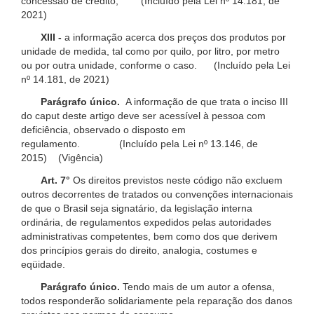
concessão de crédito; (Incluído pela Lei nº 14.181, de
2021)
XIII -
a informação acerca dos preços dos produtos por
unidade de medida, tal como por quilo, por litro, por metro
ou por outra unidade, conforme o caso. (Incluído pela Lei
nº 14.181, de 2021)
Parágrafo único.
A informação de que trata o inciso III
do caput deste artigo deve ser acessível à pessoa com
deficiência, observado o disposto em
regulamento. (Incluído pela Lei nº 13.146, de
2015) (Vigência)
Art. 7°
Os direitos previstos neste código não excluem
outros decorrentes de tratados ou convenções internacionais
de que o Brasil seja signatário, da legislação interna
ordinária, de regulamentos expedidos pelas autoridades
administrativas competentes, bem como dos que derivem
dos princípios gerais do direito, analogia, costumes e
eqüidade.
Parágrafo único.
Tendo mais de um autor a ofensa,
todos responderão solidariamente pela reparação dos danos