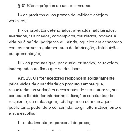
§ 6°
São impróprios ao uso e consumo:
I -
os produtos cujos prazos de validade estejam
vencidos;
II -
os produtos deteriorados, alterados, adulterados,
avariados, falsificados, corrompidos, fraudados, nocivos à
vida ou à saúde, perigosos ou, ainda, aqueles em desacordo
com as normas regulamentares de fabricação, distribuição
ou apresentação;
III -
os produtos que, por qualquer motivo, se revelem
inadequados ao fim a que se destinam.
Art. 19.
Os fornecedores respondem solidariamente
pelos vícios de quantidade do produto sempre que,
respeitadas as variações decorrentes de sua natureza, seu
conteúdo líquido for inferior às indicações constantes do
recipiente, da embalagem, rotulagem ou de mensagem
publicitária, podendo o consumidor exigir, alternativamente e
à sua escolha:
I -
o abatimento proporcional do preço;