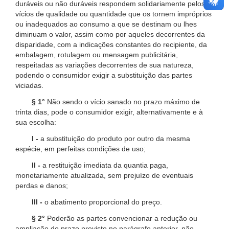
duráveis ou não duráveis respondem solidariamente pelos
vícios de qualidade ou quantidade que os tornem impróprios
ou inadequados ao consumo a que se destinam ou lhes
diminuam o valor, assim como por aqueles decorrentes da
disparidade, com a indicações constantes do recipiente, da
embalagem, rotulagem ou mensagem publicitária,
respeitadas as variações decorrentes de sua natureza,
podendo o consumidor exigir a substituição das partes
viciadas.
§ 1°
Não sendo o vício sanado no prazo máximo de
trinta dias, pode o consumidor exigir, alternativamente e à
sua escolha:
I -
a substituição do produto por outro da mesma
espécie, em perfeitas condições de uso;
II -
a restituição imediata da quantia paga,
monetariamente atualizada, sem prejuízo de eventuais
perdas e danos;
III -
o abatimento proporcional do preço.
§ 2°
Poderão as partes convencionar a redução ou
ampliação do prazo previsto no parágrafo anterior, não