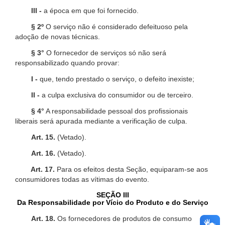
III -
a época em que foi fornecido.
§ 2º
O serviço não é considerado defeituoso pela
adoção de novas técnicas.
§ 3°
O fornecedor de serviços só não será
responsabilizado quando provar:
I -
que, tendo prestado o serviço, o defeito inexiste;
II -
a culpa exclusiva do consumidor ou de terceiro.
§ 4°
A responsabilidade pessoal dos profissionais
liberais será apurada mediante a verificação de culpa.
Art. 15.
(Vetado).
Art. 16.
(Vetado).
Art. 17.
Para os efeitos desta Seção, equiparam-se aos
consumidores todas as vítimas do evento.
SEÇÃO III
Da Responsabilidade por Vício do Produto e do Serviço
Art. 18.
Os fornecedores de produtos de consumo