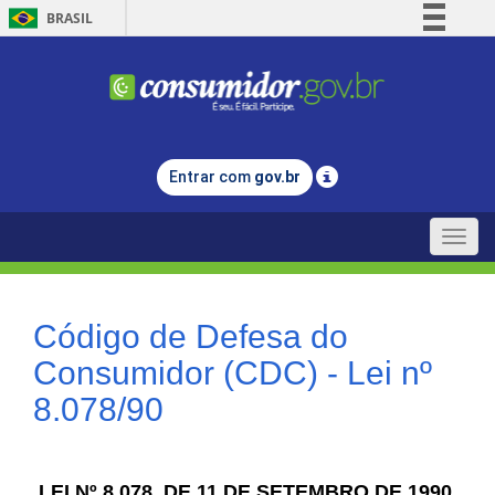
BRASIL
Simplifique!
Comunica BR
Participe
Acesso à informação
Entrar com
gov.br
Legislação
Canais
Toggle
naviga
Código de Defesa do
Consumidor (CDC) - Lei nº
8.078/90
LEI Nº 8.078, DE 11 DE SETEMBRO DE 1990.