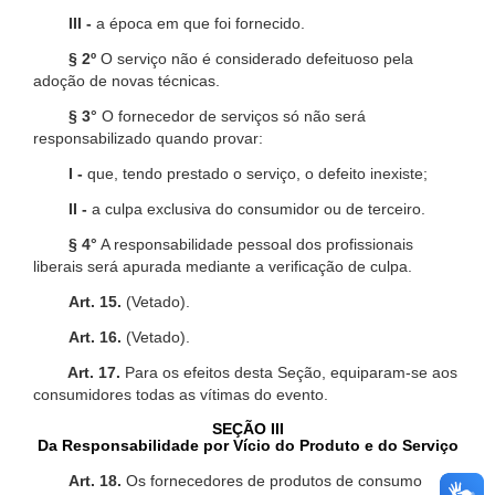
III -
a época em que foi fornecido.
§ 2º
O serviço não é considerado defeituoso pela
adoção de novas técnicas.
§ 3°
O fornecedor de serviços só não será
responsabilizado quando provar:
I -
que, tendo prestado o serviço, o defeito inexiste;
II -
a culpa exclusiva do consumidor ou de terceiro.
§ 4°
A responsabilidade pessoal dos profissionais
liberais será apurada mediante a verificação de culpa.
Art. 15.
(Vetado).
Art. 16.
(Vetado).
Art. 17.
Para os efeitos desta Seção, equiparam-se aos
consumidores todas as vítimas do evento.
SEÇÃO III
Da Responsabilidade por Vício do Produto e do Serviço
Art. 18.
Os fornecedores de produtos de consumo