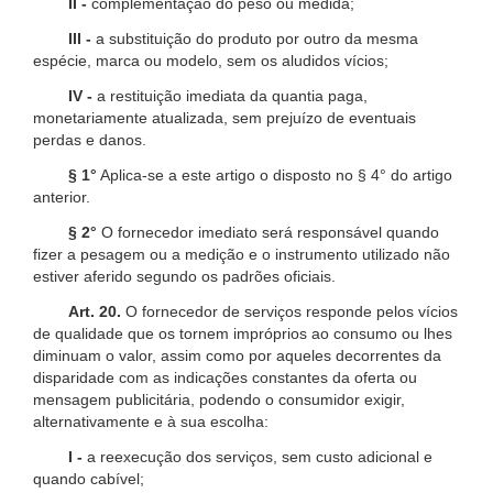
II -
complementação do peso ou medida;
III -
a substituição do produto por outro da mesma
espécie, marca ou modelo, sem os aludidos vícios;
IV -
a restituição imediata da quantia paga,
monetariamente atualizada, sem prejuízo de eventuais
perdas e danos.
§ 1°
Aplica-se a este artigo o disposto no § 4° do artigo
anterior.
§ 2°
O fornecedor imediato será responsável quando
fizer a pesagem ou a medição e o instrumento utilizado não
estiver aferido segundo os padrões oficiais.
Art. 20.
O fornecedor de serviços responde pelos vícios
de qualidade que os tornem impróprios ao consumo ou lhes
diminuam o valor, assim como por aqueles decorrentes da
disparidade com as indicações constantes da oferta ou
mensagem publicitária, podendo o consumidor exigir,
alternativamente e à sua escolha:
I -
a reexecução dos serviços, sem custo adicional e
quando cabível;