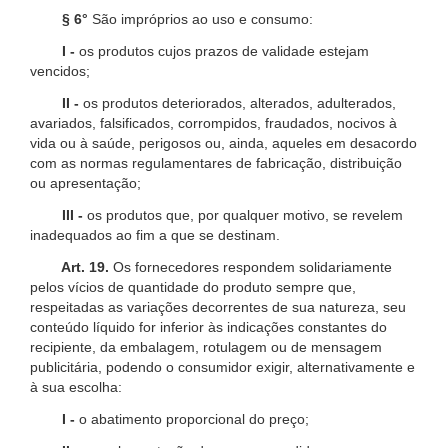
§ 6°
São impróprios ao uso e consumo:
I -
os produtos cujos prazos de validade estejam
vencidos;
II -
os produtos deteriorados, alterados, adulterados,
avariados, falsificados, corrompidos, fraudados, nocivos à
vida ou à saúde, perigosos ou, ainda, aqueles em desacordo
com as normas regulamentares de fabricação, distribuição
ou apresentação;
III -
os produtos que, por qualquer motivo, se revelem
inadequados ao fim a que se destinam.
Art. 19.
Os fornecedores respondem solidariamente
pelos vícios de quantidade do produto sempre que,
respeitadas as variações decorrentes de sua natureza, seu
conteúdo líquido for inferior às indicações constantes do
recipiente, da embalagem, rotulagem ou de mensagem
publicitária, podendo o consumidor exigir, alternativamente e
à sua escolha:
I -
o abatimento proporcional do preço;