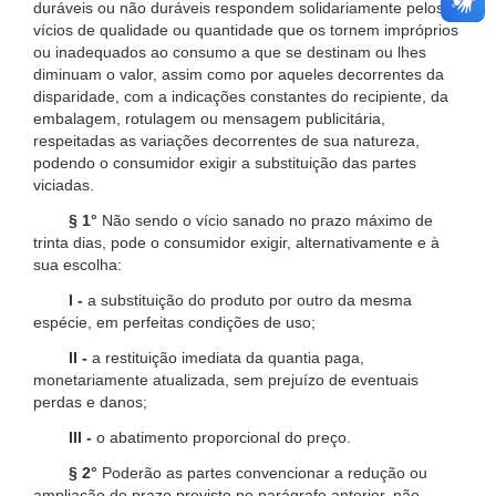
duráveis ou não duráveis respondem solidariamente pelos
vícios de qualidade ou quantidade que os tornem impróprios
ou inadequados ao consumo a que se destinam ou lhes
diminuam o valor, assim como por aqueles decorrentes da
disparidade, com a indicações constantes do recipiente, da
embalagem, rotulagem ou mensagem publicitária,
respeitadas as variações decorrentes de sua natureza,
podendo o consumidor exigir a substituição das partes
viciadas.
§ 1°
Não sendo o vício sanado no prazo máximo de
trinta dias, pode o consumidor exigir, alternativamente e à
sua escolha:
I -
a substituição do produto por outro da mesma
espécie, em perfeitas condições de uso;
II -
a restituição imediata da quantia paga,
monetariamente atualizada, sem prejuízo de eventuais
perdas e danos;
III -
o abatimento proporcional do preço.
§ 2°
Poderão as partes convencionar a redução ou
ampliação do prazo previsto no parágrafo anterior, não