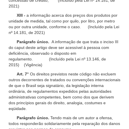
concessão de crédito; (Incluído pela Lei nº 14.181, de
2021)
XIII -
a informação acerca dos preços dos produtos por
unidade de medida, tal como por quilo, por litro, por metro
ou por outra unidade, conforme o caso. (Incluído pela Lei
nº 14.181, de 2021)
Parágrafo único.
A informação de que trata o inciso III
do caput deste artigo deve ser acessível à pessoa com
deficiência, observado o disposto em
regulamento. (Incluído pela Lei nº 13.146, de
2015) (Vigência)
Art. 7°
Os direitos previstos neste código não excluem
outros decorrentes de tratados ou convenções internacionais
de que o Brasil seja signatário, da legislação interna
ordinária, de regulamentos expedidos pelas autoridades
administrativas competentes, bem como dos que derivem
dos princípios gerais do direito, analogia, costumes e
eqüidade.
Parágrafo único.
Tendo mais de um autor a ofensa,
todos responderão solidariamente pela reparação dos danos