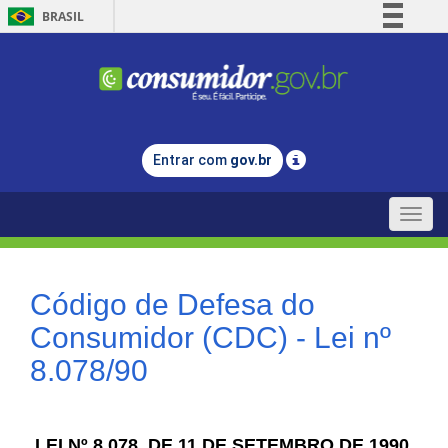
BRASIL
Simplifique!
Comunica BR
Participe
Acesso à informação
Entrar com
gov.br
Legislação
Canais
Toggle
naviga
Código de Defesa do
Consumidor (CDC) - Lei nº
8.078/90
LEI Nº 8.078, DE 11 DE SETEMBRO DE 1990.