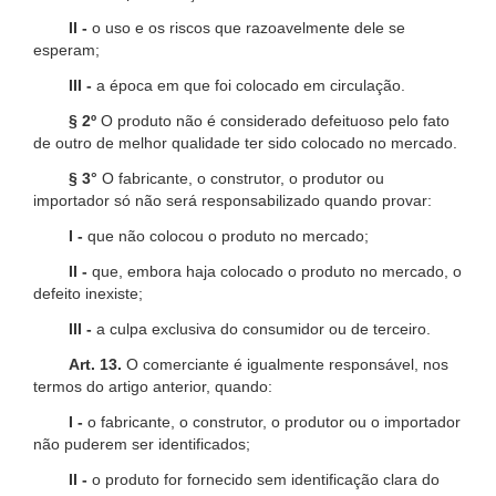
II -
o uso e os riscos que razoavelmente dele se
esperam;
III -
a época em que foi colocado em circulação.
§ 2º
O produto não é considerado defeituoso pelo fato
de outro de melhor qualidade ter sido colocado no mercado.
§ 3°
O fabricante, o construtor, o produtor ou
importador só não será responsabilizado quando provar:
I -
que não colocou o produto no mercado;
II -
que, embora haja colocado o produto no mercado, o
defeito inexiste;
III -
a culpa exclusiva do consumidor ou de terceiro.
Art. 13.
O comerciante é igualmente responsável, nos
termos do artigo anterior, quando:
I -
o fabricante, o construtor, o produtor ou o importador
não puderem ser identificados;
II -
o produto for fornecido sem identificação clara do