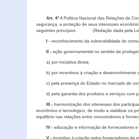
Art. 4º
A Política Nacional das Relações de Co
segurança, a proteção de seus interesses econômic
seguintes princípios: (Redação dada pela Lei n
I -
reconhecimento da vulnerabilidade do con
II -
ação governamental no sentido de proteger
a) por iniciativa direta;
b) por incentivos à criação e desenvolvimento de
c) pela presença do Estado no mercado de co
d) pela garantia dos produtos e serviços com pa
III -
harmonização dos interesses dos particip
econômico e tecnológico, de modo a viabilizar os p
equilíbrio nas relações entre consumidores e forne
IV -
educação e informação de fornecedores e 
V -
incentivo à criação pelos fornecedores de 