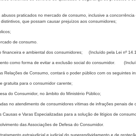
s abusos praticados no mercado de consumo, inclusive a concorrência de
 distintivos, que possam causar prejuízos aos consumidores;
licos;
ercado de consumo.
financeira e ambiental dos consumidores; (Incluído pela Lei nº 14.
nto como forma de evitar a exclusão social do consumidor. (Incluíd
as Relações de Consumo, contará o poder público com os seguintes ins
 e gratuita para o consumidor carente;
fesa do Consumidor, no âmbito do Ministério Público;
izadas no atendimento de consumidores vítimas de infrações penais de
 Causas e Varas Especializadas para a solução de litígios de consum
volvimento das Associações de Defesa do Consumidor.
tratamento extrajudicial e judicial do superendividamento e de prote