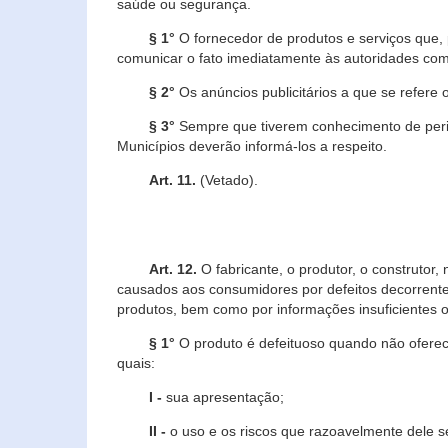
saúde ou segurança.
§ 1°
O fornecedor de produtos e serviços que,
comunicar o fato imediatamente às autoridades com
§ 2°
Os anúncios publicitários a que se refere 
§ 3°
Sempre que tiverem conhecimento de peric
Municípios deverão informá-los a respeito.
Art. 11.
(Vetado).
Art. 12.
O fabricante, o produtor, o construtor
causados aos consumidores por defeitos decorrente
produtos, bem como por informações insuficientes o
§ 1°
O produto é defeituoso quando não oferece
quais:
I -
sua apresentação;
II -
o uso e os riscos que razoavelmente dele 