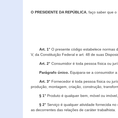
O PRESIDENTE DA REPÚBLICA
, faço saber que o
Art. 1°
O presente código estabelece normas de 
V, da Constituição Federal e art. 48 de suas Disposi
Art. 2°
Consumidor é toda pessoa física ou juríd
Parágrafo único.
Equipara-se a consumidor a c
Art. 3°
Fornecedor é toda pessoa física ou jurí
produção, montagem, criação, construção, transform
§ 1°
Produto é qualquer bem, móvel ou imóvel, 
§ 2°
Serviço é qualquer atividade fornecida no 
as decorrentes das relações de caráter trabalhista.