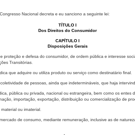
 Congresso Nacional decreta e eu sanciono a seguinte lei:
TÍTULO I
Dos Direitos do Consumidor
CAPÍTULO I
Disposições Gerais
proteção e defesa do consumidor, de ordem pública e interesse social,
ções Transitórias.
ica que adquire ou utiliza produto ou serviço como destinatário final.
oletividade de pessoas, ainda que indetermináveis, que haja intervi
dica, pública ou privada, nacional ou estrangeira, bem como os entes
ação, importação, exportação, distribuição ou comercialização de pro
material ou imaterial.
mercado de consumo, mediante remuneração, inclusive as de natureza ba