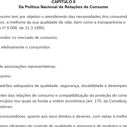
CAPÍTULO II
Da Política Nacional de Relações de Consumo
nsumo tem por objetivo o atendimento das necessidades dos consumido
os, a melhoria da sua qualidade de vida, bem como a transparência e
º 9.008, de 21.3.1995)
sumidor no mercado de consumo;
 efetivamente o consumidor:
 associações representativas;
nsumo;
drões adequados de qualidade, segurança, durabilidade e desempen
antes das relações de consumo e compatibilização da proteção do co
rincípios nos quais se funda a ordem econômica (art. 170, da Constitu
cedores;
consumidores, quanto aos seus direitos e deveres, com vistas à mel
meios eficientes de controle de qualidade e segurança de produtos e 