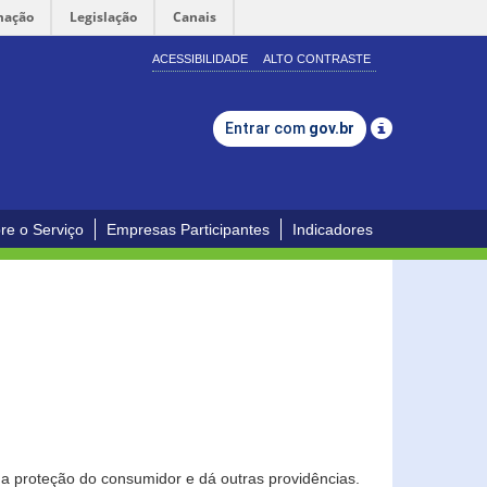
mação
Legislação
Canais
ACESSIBILIDADE
ALTO CONTRASTE
Entrar com
gov.br
re o Serviço
Empresas Participantes
Indicadores
0
a proteção do consumidor e dá outras providências.