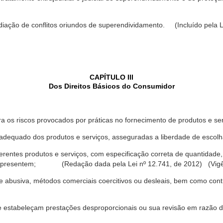
ediação de conflitos oriundos de superendividamento. (Incluído pela L
CAPÍTULO III
Dos Direitos Básicos do Consumidor
a os riscos provocados por práticas no fornecimento de produtos e se
dequado dos produtos e serviços, asseguradas a liberdade de escolha
rentes produtos e serviços, com especificação correta de quantidade, 
ue apresentem; (Redação dada pela Lei nº 12.741, de 2012) (Vigê
 abusiva, métodos comerciais coercitivos ou desleais, bem como contr
e estabeleçam prestações desproporcionais ou sua revisão em razão d