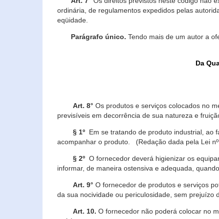
Art. 7°
Os direitos previstos neste código não e
ordinária, de regulamentos expedidos pelas autorid
eqüidade.
Parágrafo único.
Tendo mais de um autor a of
Da Qua
Art. 8°
Os produtos e serviços colocados no m
previsíveis em decorrência de sua natureza e fruiç
§ 1º
Em se tratando de produto industrial, ao 
acompanhar o produto. (Redação dada pela Lei nº
§ 2º
O fornecedor deverá higienizar os equipam
informar, de maneira ostensiva e adequada, quando 
Art. 9°
O fornecedor de produtos e serviços po
da sua nocividade ou periculosidade, sem prejuízo
Art. 10.
O fornecedor não poderá colocar no me