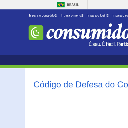
BRASIL
Ir para o conteúdo
1
Ir para o menu
2
Ir para o login
3
Ir para o r
Código de Defesa do Co