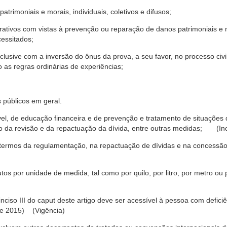
trimoniais e morais, individuais, coletivos e difusos;
rativos com vistas à prevenção ou reparação de danos patrimoniais e mo
cessitados;
nclusive com a inversão do ônus da prova, a seu favor, no processo civil,
 as regras ordinárias de experiências;
 públicos em geral.
ável, de educação financeira e de prevenção e tratamento de situaçõe
o da revisão e da repactuação da dívida, entre outras medidas; (Inc
 termos da regulamentação, na repactuação de dívidas e na concessão
os por unidade de medida, tal como por quilo, por litro, por metro o
nciso III do caput deste artigo deve ser acessível à pessoa com defic
e 2015) (Vigência)