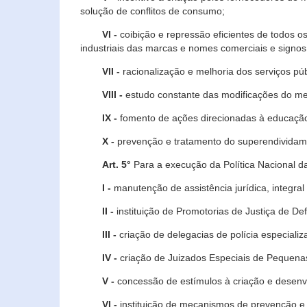
solução de conflitos de consumo;
VI -
coibição e repressão eficientes de todos o
industriais das marcas e nomes comerciais e signos
VII -
racionalização e melhoria dos serviços púb
VIII -
estudo constante das modificações do m
IX -
fomento de ações direcionadas à educação 
X -
prevenção e tratamento do superendividame
Art. 5°
Para a execução da Política Nacional d
I -
manutenção de assistência jurídica, integral
II -
instituição de Promotorias de Justiça de De
III -
criação de delegacias de polícia especial
IV -
criação de Juizados Especiais de Pequenas
V -
concessão de estímulos à criação e desen
VI -
instituição de mecanismos de prevenção e 