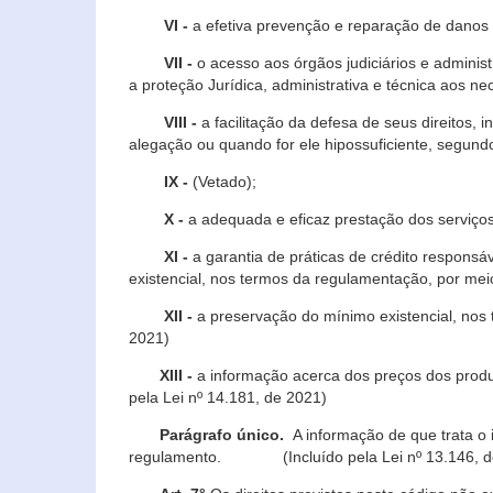
VI -
a efetiva prevenção e reparação de danos pa
VII -
o acesso aos órgãos judiciários e administ
a proteção Jurídica, administrativa e técnica aos ne
VIII -
a facilitação da defesa de seus direitos, i
alegação ou quando for ele hipossuficiente, segundo
IX -
(Vetado);
X -
a adequada e eficaz prestação dos serviços
XI -
a garantia de práticas de crédito respons
existencial, nos termos da regulamentação, por mei
XII -
a preservação do mínimo existencial, nos
2021)
XIII -
a informação acerca dos preços dos produt
pela Lei nº 14.181, de 2021)
Parágrafo único.
A informação de que trata o i
regulamento. (Incluído pela Lei nº 13.146, d