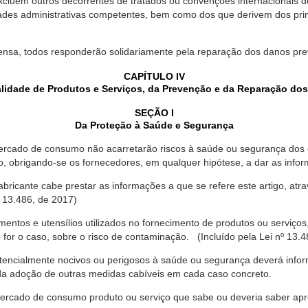
xcluem outros decorrentes de tratados ou convenções internacionais de 
ades administrativas competentes, bem como dos que derivem dos princ
ensa, todos responderão solidariamente pela reparação dos danos pr
CAPÍTULO IV
lidade de Produtos e Serviços, da Prevenção e da Reparação do
SEÇÃO I
Da Proteção à Saúde e Segurança
ercado de consumo não acarretarão riscos à saúde ou segurança dos 
ão, obrigando-se os fornecedores, em qualquer hipótese, a dar as inf
fabricante cabe prestar as informações a que se refere este artigo, a
 13.486, de 2017)
entos e utensílios utilizados no fornecimento de produtos ou serviços
for o caso, sobre o risco de contaminação. (Incluído pela Lei nº 13.4
tencialmente nocivos ou perigosos à saúde ou segurança deverá infor
 da adoção de outras medidas cabíveis em cada caso concreto.
rcado de consumo produto ou serviço que sabe ou deveria saber apres