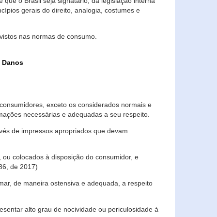
que o Brasil seja signatário, da legislação interna
ípios gerais do direito, analogia, costumes e
evistos nas normas de consumo.
s Danos
consumidores, exceto os considerados normais e
ormações necessárias e adequadas a seu respeito.
través de impressos apropriados que devam
, ou colocados à disposição do consumidor, e
86, de 2017)
mar, de maneira ostensiva e adequada, a respeito
entar alto grau de nocividade ou periculosidade à