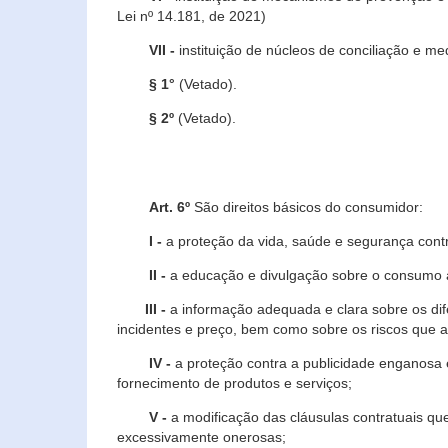
Lei nº 14.181, de 2021)
VII -
instituição de núcleos de conciliação e m
§ 1°
(Vetado).
§ 2º
(Vetado).
Art. 6º
São direitos básicos do consumidor:
I -
a proteção da vida, saúde e segurança contr
II -
a educação e divulgação sobre o consumo a
III -
a informação adequada e clara sobre os dife
incidentes e preço, bem como sobre os riscos q
IV -
a proteção contra a publicidade enganosa e
fornecimento de produtos e serviços;
V -
a modificação das cláusulas contratuais qu
excessivamente onerosas;