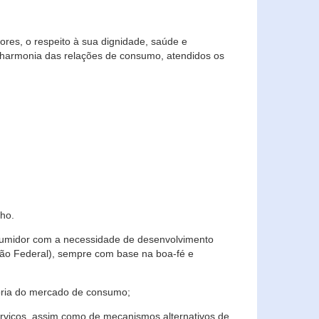
res, o respeito à sua dignidade, saúde e
 harmonia das relações de consumo, atendidos os
ho.
nsumidor com a necessidade de desenvolvimento
ição Federal), sempre com base na boa-fé e
horia do mercado de consumo;
serviços, assim como de mecanismos alternativos de