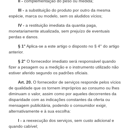
II -
complementação do peso ou medida;
III -
a substituição do produto por outro da mesma
espécie, marca ou modelo, sem os aludidos vícios;
IV -
a restituição imediata da quantia paga,
monetariamente atualizada, sem prejuízo de eventuais
perdas e danos.
§ 1°
Aplica-se a este artigo o disposto no § 4° do artigo
anterior.
§ 2°
O fornecedor imediato será responsável quando
fizer a pesagem ou a medição e o instrumento utilizado não
estiver aferido segundo os padrões oficiais.
Art. 20.
O fornecedor de serviços responde pelos vícios
de qualidade que os tornem impróprios ao consumo ou lhes
diminuam o valor, assim como por aqueles decorrentes da
disparidade com as indicações constantes da oferta ou
mensagem publicitária, podendo o consumidor exigir,
alternativamente e à sua escolha:
I -
a reexecução dos serviços, sem custo adicional e
quando cabível;