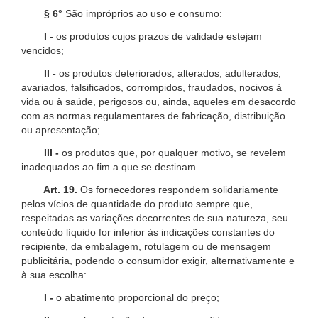
§ 6°
São impróprios ao uso e consumo:
I -
os produtos cujos prazos de validade estejam
vencidos;
II -
os produtos deteriorados, alterados, adulterados,
avariados, falsificados, corrompidos, fraudados, nocivos à
vida ou à saúde, perigosos ou, ainda, aqueles em desacordo
com as normas regulamentares de fabricação, distribuição
ou apresentação;
III -
os produtos que, por qualquer motivo, se revelem
inadequados ao fim a que se destinam.
Art. 19.
Os fornecedores respondem solidariamente
pelos vícios de quantidade do produto sempre que,
respeitadas as variações decorrentes de sua natureza, seu
conteúdo líquido for inferior às indicações constantes do
recipiente, da embalagem, rotulagem ou de mensagem
publicitária, podendo o consumidor exigir, alternativamente e
à sua escolha:
I -
o abatimento proporcional do preço;