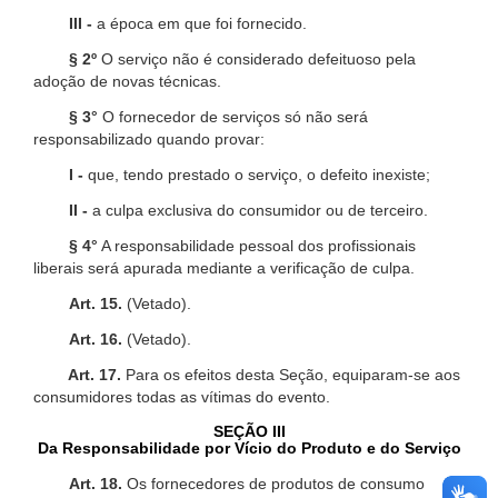
III -
a época em que foi fornecido.
§ 2º
O serviço não é considerado defeituoso pela
adoção de novas técnicas.
§ 3°
O fornecedor de serviços só não será
responsabilizado quando provar:
I -
que, tendo prestado o serviço, o defeito inexiste;
II -
a culpa exclusiva do consumidor ou de terceiro.
§ 4°
A responsabilidade pessoal dos profissionais
liberais será apurada mediante a verificação de culpa.
Art. 15.
(Vetado).
Art. 16.
(Vetado).
Art. 17.
Para os efeitos desta Seção, equiparam-se aos
consumidores todas as vítimas do evento.
SEÇÃO III
Da Responsabilidade por Vício do Produto e do Serviço
Art. 18.
Os fornecedores de produtos de consumo