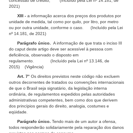
concessão de crédito; (Incluído pela Lei nº 14.181, de
2021)
XIII -
a informação acerca dos preços dos produtos por
unidade de medida, tal como por quilo, por litro, por metro
ou por outra unidade, conforme o caso. (Incluído pela Lei
nº 14.181, de 2021)
Parágrafo único.
A informação de que trata o inciso III
do caput deste artigo deve ser acessível à pessoa com
deficiência, observado o disposto em
regulamento. (Incluído pela Lei nº 13.146, de
2015) (Vigência)
Art. 7°
Os direitos previstos neste código não excluem
outros decorrentes de tratados ou convenções internacionais
de que o Brasil seja signatário, da legislação interna
ordinária, de regulamentos expedidos pelas autoridades
administrativas competentes, bem como dos que derivem
dos princípios gerais do direito, analogia, costumes e
eqüidade.
Parágrafo único.
Tendo mais de um autor a ofensa,
todos responderão solidariamente pela reparação dos danos