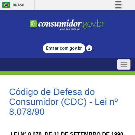
BRASIL
Simplifique!
Comunica BR
Participe
Acesso à informação
Entrar com
gov.br
Legislação
Canais
Toggle
naviga
Código de Defesa do
Consumidor (CDC) - Lei nº
8.078/90
LEI Nº 8.078, DE 11 DE SETEMBRO DE 1990.