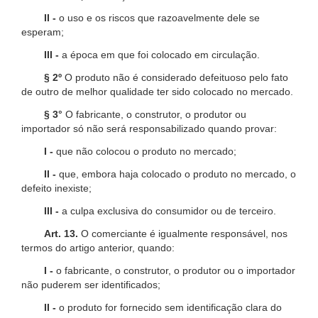
II -
o uso e os riscos que razoavelmente dele se
esperam;
III -
a época em que foi colocado em circulação.
§ 2º
O produto não é considerado defeituoso pelo fato
de outro de melhor qualidade ter sido colocado no mercado.
§ 3°
O fabricante, o construtor, o produtor ou
importador só não será responsabilizado quando provar:
I -
que não colocou o produto no mercado;
II -
que, embora haja colocado o produto no mercado, o
defeito inexiste;
III -
a culpa exclusiva do consumidor ou de terceiro.
Art. 13.
O comerciante é igualmente responsável, nos
termos do artigo anterior, quando:
I -
o fabricante, o construtor, o produtor ou o importador
não puderem ser identificados;
II -
o produto for fornecido sem identificação clara do