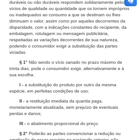
duráveis ou não duráveis respondem solidariamente pelos
vícios de qualidade ou quantidade que os tornem impróprios
ou inadequados ao consumo a que se destinam ou lhes
diminuam o valor, assim como por aqueles decorrentes da
disparidade, com a indicações constantes do recipiente, da
embalagem, rotulagem ou mensagem publicitária,
respeitadas as variações decorrentes de sua natureza,
podendo o consumidor exigir a substituição das partes
viciadas.
§ 1°
Não sendo o vício sanado no prazo máximo de
trinta dias, pode o consumidor exigir, alternativamente e à
sua escolha:
I -
a substituição do produto por outro da mesma
espécie, em perfeitas condições de uso;
II -
a restituição imediata da quantia paga,
monetariamente atualizada, sem prejuízo de eventuais
perdas e danos;
III -
o abatimento proporcional do preço.
§ 2°
Poderão as partes convencionar a redução ou
ampliação do prazo previsto no parágrafo anterior, não