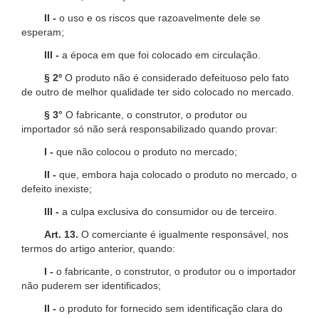
II -
o uso e os riscos que razoavelmente dele se
esperam;
III -
a época em que foi colocado em circulação.
§ 2º
O produto não é considerado defeituoso pelo fato
de outro de melhor qualidade ter sido colocado no mercado.
§ 3°
O fabricante, o construtor, o produtor ou
importador só não será responsabilizado quando provar:
I -
que não colocou o produto no mercado;
II -
que, embora haja colocado o produto no mercado, o
defeito inexiste;
III -
a culpa exclusiva do consumidor ou de terceiro.
Art. 13.
O comerciante é igualmente responsável, nos
termos do artigo anterior, quando:
I -
o fabricante, o construtor, o produtor ou o importador
não puderem ser identificados;
II -
o produto for fornecido sem identificação clara do