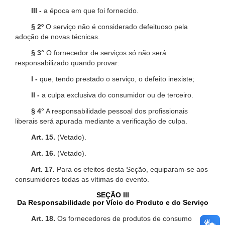
III -
a época em que foi fornecido.
§ 2º
O serviço não é considerado defeituoso pela
adoção de novas técnicas.
§ 3°
O fornecedor de serviços só não será
responsabilizado quando provar:
I -
que, tendo prestado o serviço, o defeito inexiste;
II -
a culpa exclusiva do consumidor ou de terceiro.
§ 4°
A responsabilidade pessoal dos profissionais
liberais será apurada mediante a verificação de culpa.
Art. 15.
(Vetado).
Art. 16.
(Vetado).
Art. 17.
Para os efeitos desta Seção, equiparam-se aos
consumidores todas as vítimas do evento.
SEÇÃO III
Da Responsabilidade por Vício do Produto e do Serviço
Art. 18.
Os fornecedores de produtos de consumo