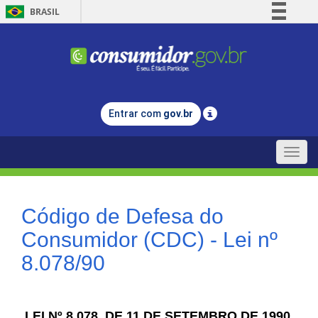
BRASIL
Simplifique!
Comunica BR
Participe
Acesso à informação
Entrar com
gov.br
Legislação
Canais
Toggle
naviga
Código de Defesa do
Consumidor (CDC) - Lei nº
8.078/90
LEI Nº 8.078, DE 11 DE SETEMBRO DE 1990.