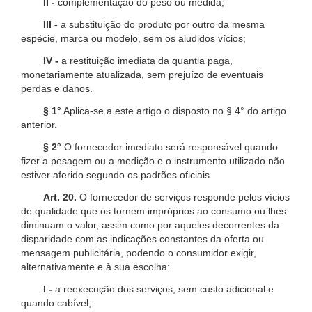
II -
complementação do peso ou medida;
III -
a substituição do produto por outro da mesma
espécie, marca ou modelo, sem os aludidos vícios;
IV -
a restituição imediata da quantia paga,
monetariamente atualizada, sem prejuízo de eventuais
perdas e danos.
§ 1°
Aplica-se a este artigo o disposto no § 4° do artigo
anterior.
§ 2°
O fornecedor imediato será responsável quando
fizer a pesagem ou a medição e o instrumento utilizado não
estiver aferido segundo os padrões oficiais.
Art. 20.
O fornecedor de serviços responde pelos vícios
de qualidade que os tornem impróprios ao consumo ou lhes
diminuam o valor, assim como por aqueles decorrentes da
disparidade com as indicações constantes da oferta ou
mensagem publicitária, podendo o consumidor exigir,
alternativamente e à sua escolha:
I -
a reexecução dos serviços, sem custo adicional e
quando cabível;