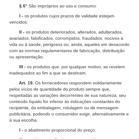
§ 6°
São impróprios ao uso e consumo:
I -
os produtos cujos prazos de validade estejam
vencidos;
II -
os produtos deteriorados, alterados, adulterados,
avariados, falsificados, corrompidos, fraudados, nocivos à
vida ou à saúde, perigosos ou, ainda, aqueles em desacordo
com as normas regulamentares de fabricação, distribuição
ou apresentação;
III -
os produtos que, por qualquer motivo, se revelem
inadequados ao fim a que se destinam.
Art. 19.
Os fornecedores respondem solidariamente
pelos vícios de quantidade do produto sempre que,
respeitadas as variações decorrentes de sua natureza, seu
conteúdo líquido for inferior às indicações constantes do
recipiente, da embalagem, rotulagem ou de mensagem
publicitária, podendo o consumidor exigir, alternativamente e
à sua escolha:
I -
o abatimento proporcional do preço;