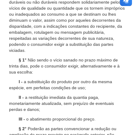
duráveis ou não duráveis respondem solidariamente pelos
vícios de qualidade ou quantidade que os tornem impróprios
ou inadequados ao consumo a que se destinam ou lhes
diminuam o valor, assim como por aqueles decorrentes da
disparidade, com a indicações constantes do recipiente, da
embalagem, rotulagem ou mensagem publicitária,
respeitadas as variações decorrentes de sua natureza,
podendo o consumidor exigir a substituição das partes
viciadas.
§ 1°
Não sendo o vício sanado no prazo máximo de
trinta dias, pode o consumidor exigir, alternativamente e à
sua escolha:
I -
a substituição do produto por outro da mesma
espécie, em perfeitas condições de uso;
II -
a restituição imediata da quantia paga,
monetariamente atualizada, sem prejuízo de eventuais
perdas e danos;
III -
o abatimento proporcional do preço.
§ 2°
Poderão as partes convencionar a redução ou
ampliação do prazo previsto no parágrafo anterior, não