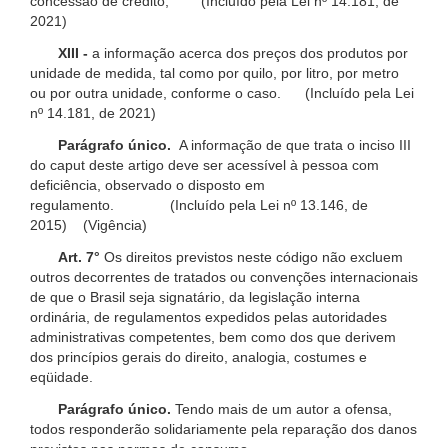
concessão de crédito; (Incluído pela Lei nº 14.181, de
2021)
XIII -
a informação acerca dos preços dos produtos por
unidade de medida, tal como por quilo, por litro, por metro
ou por outra unidade, conforme o caso. (Incluído pela Lei
nº 14.181, de 2021)
Parágrafo único.
A informação de que trata o inciso III
do caput deste artigo deve ser acessível à pessoa com
deficiência, observado o disposto em
regulamento. (Incluído pela Lei nº 13.146, de
2015) (Vigência)
Art. 7°
Os direitos previstos neste código não excluem
outros decorrentes de tratados ou convenções internacionais
de que o Brasil seja signatário, da legislação interna
ordinária, de regulamentos expedidos pelas autoridades
administrativas competentes, bem como dos que derivem
dos princípios gerais do direito, analogia, costumes e
eqüidade.
Parágrafo único.
Tendo mais de um autor a ofensa,
todos responderão solidariamente pela reparação dos danos