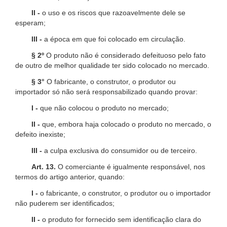
II -
o uso e os riscos que razoavelmente dele se
esperam;
III -
a época em que foi colocado em circulação.
§ 2º
O produto não é considerado defeituoso pelo fato
de outro de melhor qualidade ter sido colocado no mercado.
§ 3°
O fabricante, o construtor, o produtor ou
importador só não será responsabilizado quando provar:
I -
que não colocou o produto no mercado;
II -
que, embora haja colocado o produto no mercado, o
defeito inexiste;
III -
a culpa exclusiva do consumidor ou de terceiro.
Art. 13.
O comerciante é igualmente responsável, nos
termos do artigo anterior, quando:
I -
o fabricante, o construtor, o produtor ou o importador
não puderem ser identificados;
II -
o produto for fornecido sem identificação clara do