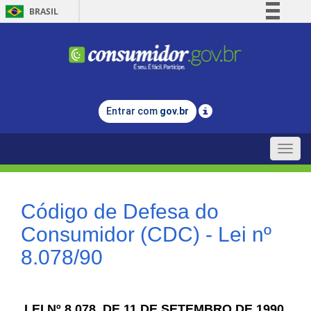
BRASIL
Simplifique!
Comunica BR
Participe
Acesso à informação
Entrar com
gov.br
Legislação
Canais
Toggle
naviga
Código de Defesa do
Consumidor (CDC) - Lei nº
8.078/90
LEI Nº 8.078, DE 11 DE SETEMBRO DE 1990.