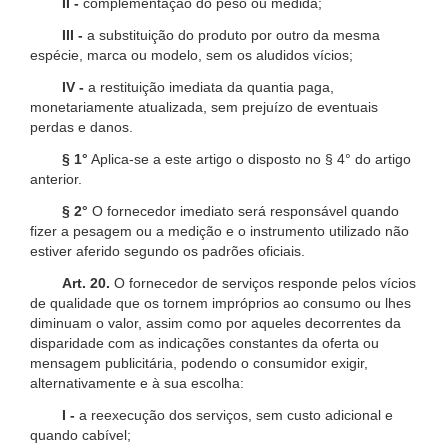
II -
complementação do peso ou medida;
III -
a substituição do produto por outro da mesma
espécie, marca ou modelo, sem os aludidos vícios;
IV -
a restituição imediata da quantia paga,
monetariamente atualizada, sem prejuízo de eventuais
perdas e danos.
§ 1°
Aplica-se a este artigo o disposto no § 4° do artigo
anterior.
§ 2°
O fornecedor imediato será responsável quando
fizer a pesagem ou a medição e o instrumento utilizado não
estiver aferido segundo os padrões oficiais.
Art. 20.
O fornecedor de serviços responde pelos vícios
de qualidade que os tornem impróprios ao consumo ou lhes
diminuam o valor, assim como por aqueles decorrentes da
disparidade com as indicações constantes da oferta ou
mensagem publicitária, podendo o consumidor exigir,
alternativamente e à sua escolha:
I -
a reexecução dos serviços, sem custo adicional e
quando cabível;