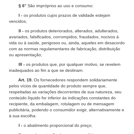
§ 6°
São impróprios ao uso e consumo:
I -
os produtos cujos prazos de validade estejam
vencidos;
II -
os produtos deteriorados, alterados, adulterados,
avariados, falsificados, corrompidos, fraudados, nocivos à
vida ou à saúde, perigosos ou, ainda, aqueles em desacordo
com as normas regulamentares de fabricação, distribuição
ou apresentação;
III -
os produtos que, por qualquer motivo, se revelem
inadequados ao fim a que se destinam.
Art. 19.
Os fornecedores respondem solidariamente
pelos vícios de quantidade do produto sempre que,
respeitadas as variações decorrentes de sua natureza, seu
conteúdo líquido for inferior às indicações constantes do
recipiente, da embalagem, rotulagem ou de mensagem
publicitária, podendo o consumidor exigir, alternativamente e
à sua escolha:
I -
o abatimento proporcional do preço;