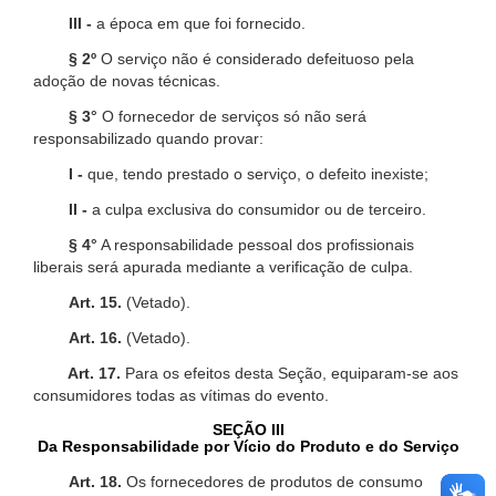
III -
a época em que foi fornecido.
§ 2º
O serviço não é considerado defeituoso pela
adoção de novas técnicas.
§ 3°
O fornecedor de serviços só não será
responsabilizado quando provar:
I -
que, tendo prestado o serviço, o defeito inexiste;
II -
a culpa exclusiva do consumidor ou de terceiro.
§ 4°
A responsabilidade pessoal dos profissionais
liberais será apurada mediante a verificação de culpa.
Art. 15.
(Vetado).
Art. 16.
(Vetado).
Art. 17.
Para os efeitos desta Seção, equiparam-se aos
consumidores todas as vítimas do evento.
SEÇÃO III
Da Responsabilidade por Vício do Produto e do Serviço
Art. 18.
Os fornecedores de produtos de consumo