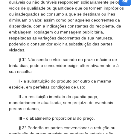
duráveis ou não duráveis respondem solidariamente pelos
vícios de qualidade ou quantidade que os tornem impróprios
ou inadequados ao consumo a que se destinam ou lhes
diminuam o valor, assim como por aqueles decorrentes da
disparidade, com a indicações constantes do recipiente, da
embalagem, rotulagem ou mensagem publicitária,
respeitadas as variações decorrentes de sua natureza,
podendo o consumidor exigir a substituição das partes
viciadas.
§ 1°
Não sendo o vício sanado no prazo máximo de
trinta dias, pode o consumidor exigir, alternativamente e à
sua escolha:
I -
a substituição do produto por outro da mesma
espécie, em perfeitas condições de uso;
II -
a restituição imediata da quantia paga,
monetariamente atualizada, sem prejuízo de eventuais
perdas e danos;
III -
o abatimento proporcional do preço.
§ 2°
Poderão as partes convencionar a redução ou
ampliação do prazo previsto no parágrafo anterior, não