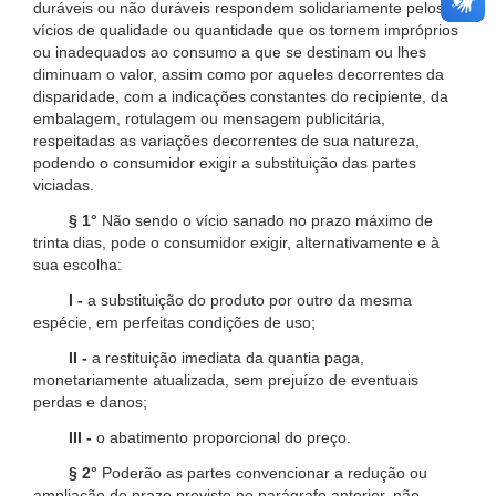
duráveis ou não duráveis respondem solidariamente pelos
vícios de qualidade ou quantidade que os tornem impróprios
ou inadequados ao consumo a que se destinam ou lhes
diminuam o valor, assim como por aqueles decorrentes da
disparidade, com a indicações constantes do recipiente, da
embalagem, rotulagem ou mensagem publicitária,
respeitadas as variações decorrentes de sua natureza,
podendo o consumidor exigir a substituição das partes
viciadas.
§ 1°
Não sendo o vício sanado no prazo máximo de
trinta dias, pode o consumidor exigir, alternativamente e à
sua escolha:
I -
a substituição do produto por outro da mesma
espécie, em perfeitas condições de uso;
II -
a restituição imediata da quantia paga,
monetariamente atualizada, sem prejuízo de eventuais
perdas e danos;
III -
o abatimento proporcional do preço.
§ 2°
Poderão as partes convencionar a redução ou
ampliação do prazo previsto no parágrafo anterior, não