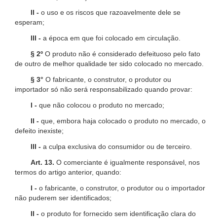
II -
o uso e os riscos que razoavelmente dele se
esperam;
III -
a época em que foi colocado em circulação.
§ 2º
O produto não é considerado defeituoso pelo fato
de outro de melhor qualidade ter sido colocado no mercado.
§ 3°
O fabricante, o construtor, o produtor ou
importador só não será responsabilizado quando provar:
I -
que não colocou o produto no mercado;
II -
que, embora haja colocado o produto no mercado, o
defeito inexiste;
III -
a culpa exclusiva do consumidor ou de terceiro.
Art. 13.
O comerciante é igualmente responsável, nos
termos do artigo anterior, quando:
I -
o fabricante, o construtor, o produtor ou o importador
não puderem ser identificados;
II -
o produto for fornecido sem identificação clara do