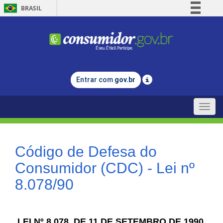
BRASIL
Simplifique!
Comunica BR
Participe
Acesso à informação
Entrar com
gov.br
Legislação
Canais
Toggle
naviga
Código de Defesa do
Consumidor (CDC) - Lei nº
8.078/90
LEI Nº 8.078, DE 11 DE SETEMBRO DE 1990.