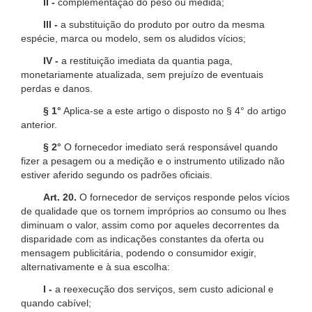
II -
complementação do peso ou medida;
III -
a substituição do produto por outro da mesma
espécie, marca ou modelo, sem os aludidos vícios;
IV -
a restituição imediata da quantia paga,
monetariamente atualizada, sem prejuízo de eventuais
perdas e danos.
§ 1°
Aplica-se a este artigo o disposto no § 4° do artigo
anterior.
§ 2°
O fornecedor imediato será responsável quando
fizer a pesagem ou a medição e o instrumento utilizado não
estiver aferido segundo os padrões oficiais.
Art. 20.
O fornecedor de serviços responde pelos vícios
de qualidade que os tornem impróprios ao consumo ou lhes
diminuam o valor, assim como por aqueles decorrentes da
disparidade com as indicações constantes da oferta ou
mensagem publicitária, podendo o consumidor exigir,
alternativamente e à sua escolha:
I -
a reexecução dos serviços, sem custo adicional e
quando cabível;