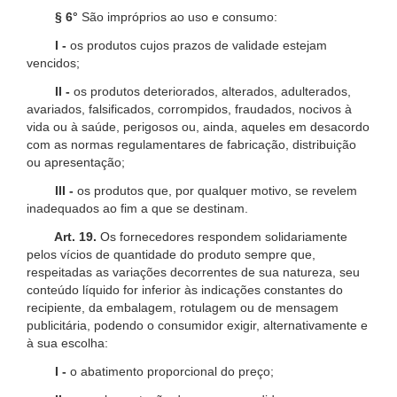
§ 6°
São impróprios ao uso e consumo:
I -
os produtos cujos prazos de validade estejam
vencidos;
II -
os produtos deteriorados, alterados, adulterados,
avariados, falsificados, corrompidos, fraudados, nocivos à
vida ou à saúde, perigosos ou, ainda, aqueles em desacordo
com as normas regulamentares de fabricação, distribuição
ou apresentação;
III -
os produtos que, por qualquer motivo, se revelem
inadequados ao fim a que se destinam.
Art. 19.
Os fornecedores respondem solidariamente
pelos vícios de quantidade do produto sempre que,
respeitadas as variações decorrentes de sua natureza, seu
conteúdo líquido for inferior às indicações constantes do
recipiente, da embalagem, rotulagem ou de mensagem
publicitária, podendo o consumidor exigir, alternativamente e
à sua escolha:
I -
o abatimento proporcional do preço;