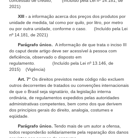
concessão de crédito; (Incluído pela Lei nº 14.181, de
2021)
XIII -
a informação acerca dos preços dos produtos por
unidade de medida, tal como por quilo, por litro, por metro
ou por outra unidade, conforme o caso. (Incluído pela Lei
nº 14.181, de 2021)
Parágrafo único.
A informação de que trata o inciso III
do caput deste artigo deve ser acessível à pessoa com
deficiência, observado o disposto em
regulamento. (Incluído pela Lei nº 13.146, de
2015) (Vigência)
Art. 7°
Os direitos previstos neste código não excluem
outros decorrentes de tratados ou convenções internacionais
de que o Brasil seja signatário, da legislação interna
ordinária, de regulamentos expedidos pelas autoridades
administrativas competentes, bem como dos que derivem
dos princípios gerais do direito, analogia, costumes e
eqüidade.
Parágrafo único.
Tendo mais de um autor a ofensa,
todos responderão solidariamente pela reparação dos danos