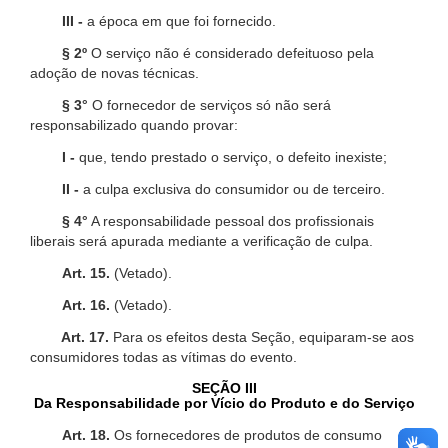
III -
a época em que foi fornecido.
§ 2º
O serviço não é considerado defeituoso pela
adoção de novas técnicas.
§ 3°
O fornecedor de serviços só não será
responsabilizado quando provar:
I -
que, tendo prestado o serviço, o defeito inexiste;
II -
a culpa exclusiva do consumidor ou de terceiro.
§ 4°
A responsabilidade pessoal dos profissionais
liberais será apurada mediante a verificação de culpa.
Art. 15.
(Vetado).
Art. 16.
(Vetado).
Art. 17.
Para os efeitos desta Seção, equiparam-se aos
consumidores todas as vítimas do evento.
SEÇÃO III
Da Responsabilidade por Vício do Produto e do Serviço
Art. 18.
Os fornecedores de produtos de consumo