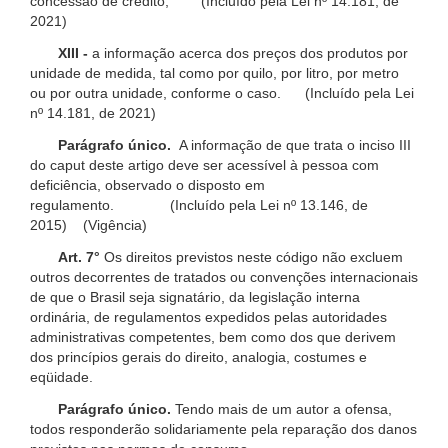
concessão de crédito; (Incluído pela Lei nº 14.181, de
2021)
XIII -
a informação acerca dos preços dos produtos por
unidade de medida, tal como por quilo, por litro, por metro
ou por outra unidade, conforme o caso. (Incluído pela Lei
nº 14.181, de 2021)
Parágrafo único.
A informação de que trata o inciso III
do caput deste artigo deve ser acessível à pessoa com
deficiência, observado o disposto em
regulamento. (Incluído pela Lei nº 13.146, de
2015) (Vigência)
Art. 7°
Os direitos previstos neste código não excluem
outros decorrentes de tratados ou convenções internacionais
de que o Brasil seja signatário, da legislação interna
ordinária, de regulamentos expedidos pelas autoridades
administrativas competentes, bem como dos que derivem
dos princípios gerais do direito, analogia, costumes e
eqüidade.
Parágrafo único.
Tendo mais de um autor a ofensa,
todos responderão solidariamente pela reparação dos danos