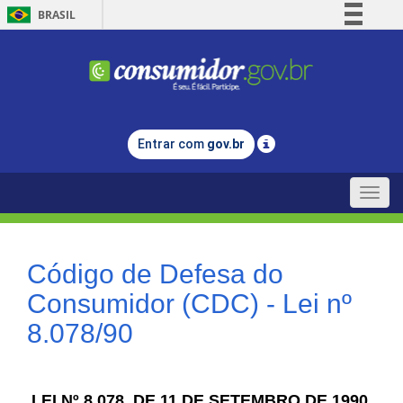
BRASIL
Simplifique!
Comunica BR
Participe
Acesso à informação
Entrar com
gov.br
Legislação
Canais
Toggle
naviga
Código de Defesa do
Consumidor (CDC) - Lei nº
8.078/90
LEI Nº 8.078, DE 11 DE SETEMBRO DE 1990.