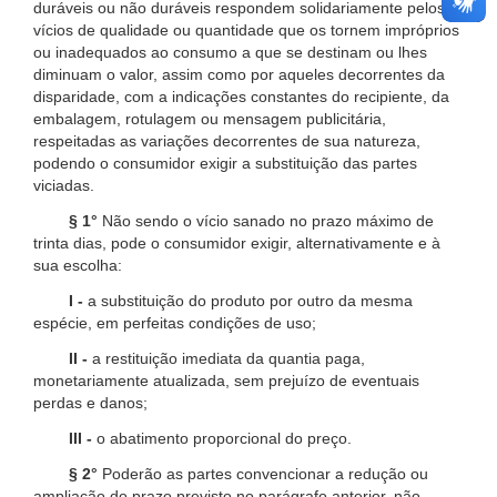
duráveis ou não duráveis respondem solidariamente pelos
vícios de qualidade ou quantidade que os tornem impróprios
ou inadequados ao consumo a que se destinam ou lhes
diminuam o valor, assim como por aqueles decorrentes da
disparidade, com a indicações constantes do recipiente, da
embalagem, rotulagem ou mensagem publicitária,
respeitadas as variações decorrentes de sua natureza,
podendo o consumidor exigir a substituição das partes
viciadas.
§ 1°
Não sendo o vício sanado no prazo máximo de
trinta dias, pode o consumidor exigir, alternativamente e à
sua escolha:
I -
a substituição do produto por outro da mesma
espécie, em perfeitas condições de uso;
II -
a restituição imediata da quantia paga,
monetariamente atualizada, sem prejuízo de eventuais
perdas e danos;
III -
o abatimento proporcional do preço.
§ 2°
Poderão as partes convencionar a redução ou
ampliação do prazo previsto no parágrafo anterior, não