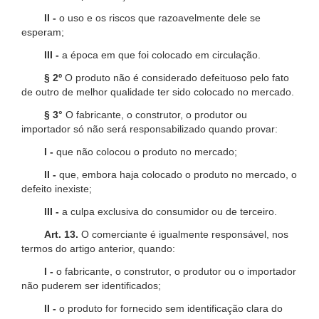
II -
o uso e os riscos que razoavelmente dele se
esperam;
III -
a época em que foi colocado em circulação.
§ 2º
O produto não é considerado defeituoso pelo fato
de outro de melhor qualidade ter sido colocado no mercado.
§ 3°
O fabricante, o construtor, o produtor ou
importador só não será responsabilizado quando provar:
I -
que não colocou o produto no mercado;
II -
que, embora haja colocado o produto no mercado, o
defeito inexiste;
III -
a culpa exclusiva do consumidor ou de terceiro.
Art. 13.
O comerciante é igualmente responsável, nos
termos do artigo anterior, quando:
I -
o fabricante, o construtor, o produtor ou o importador
não puderem ser identificados;
II -
o produto for fornecido sem identificação clara do