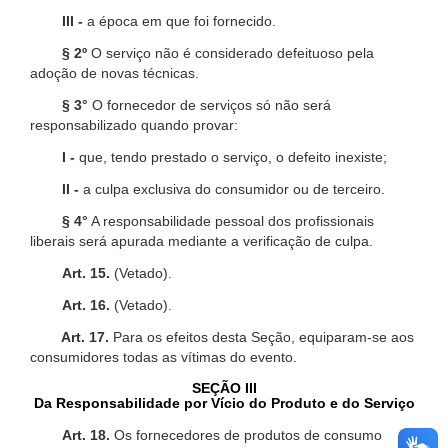
III -
a época em que foi fornecido.
§ 2º
O serviço não é considerado defeituoso pela
adoção de novas técnicas.
§ 3°
O fornecedor de serviços só não será
responsabilizado quando provar:
I -
que, tendo prestado o serviço, o defeito inexiste;
II -
a culpa exclusiva do consumidor ou de terceiro.
§ 4°
A responsabilidade pessoal dos profissionais
liberais será apurada mediante a verificação de culpa.
Art. 15.
(Vetado).
Art. 16.
(Vetado).
Art. 17.
Para os efeitos desta Seção, equiparam-se aos
consumidores todas as vítimas do evento.
SEÇÃO III
Da Responsabilidade por Vício do Produto e do Serviço
Art. 18.
Os fornecedores de produtos de consumo