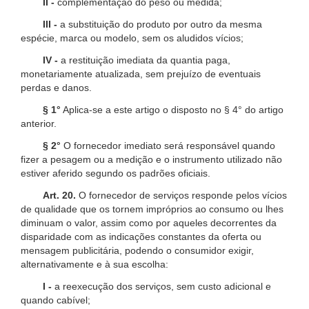
II -
complementação do peso ou medida;
III -
a substituição do produto por outro da mesma
espécie, marca ou modelo, sem os aludidos vícios;
IV -
a restituição imediata da quantia paga,
monetariamente atualizada, sem prejuízo de eventuais
perdas e danos.
§ 1°
Aplica-se a este artigo o disposto no § 4° do artigo
anterior.
§ 2°
O fornecedor imediato será responsável quando
fizer a pesagem ou a medição e o instrumento utilizado não
estiver aferido segundo os padrões oficiais.
Art. 20.
O fornecedor de serviços responde pelos vícios
de qualidade que os tornem impróprios ao consumo ou lhes
diminuam o valor, assim como por aqueles decorrentes da
disparidade com as indicações constantes da oferta ou
mensagem publicitária, podendo o consumidor exigir,
alternativamente e à sua escolha:
I -
a reexecução dos serviços, sem custo adicional e
quando cabível;