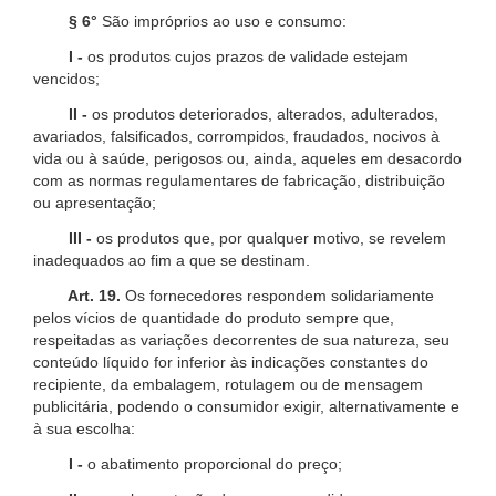
§ 6°
São impróprios ao uso e consumo:
I -
os produtos cujos prazos de validade estejam
vencidos;
II -
os produtos deteriorados, alterados, adulterados,
avariados, falsificados, corrompidos, fraudados, nocivos à
vida ou à saúde, perigosos ou, ainda, aqueles em desacordo
com as normas regulamentares de fabricação, distribuição
ou apresentação;
III -
os produtos que, por qualquer motivo, se revelem
inadequados ao fim a que se destinam.
Art. 19.
Os fornecedores respondem solidariamente
pelos vícios de quantidade do produto sempre que,
respeitadas as variações decorrentes de sua natureza, seu
conteúdo líquido for inferior às indicações constantes do
recipiente, da embalagem, rotulagem ou de mensagem
publicitária, podendo o consumidor exigir, alternativamente e
à sua escolha:
I -
o abatimento proporcional do preço;