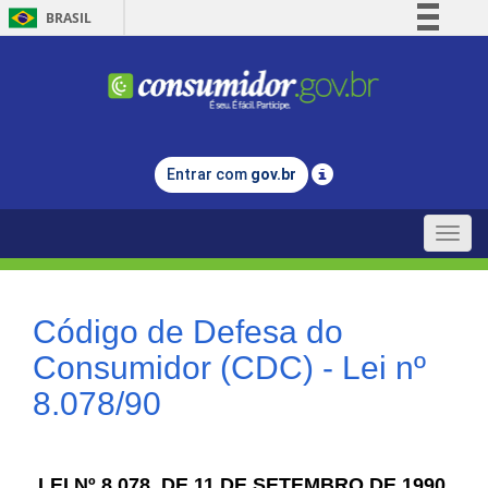
BRASIL
Simplifique!
Comunica BR
Participe
Acesso à informação
Entrar com
gov.br
Legislação
Canais
Toggle
naviga
Código de Defesa do
Consumidor (CDC) - Lei nº
8.078/90
LEI Nº 8.078, DE 11 DE SETEMBRO DE 1990.