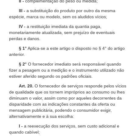
II -
complementação do peso ou medida;
III -
a substituição do produto por outro da mesma
espécie, marca ou modelo, sem os aludidos vícios;
IV -
a restituição imediata da quantia paga,
monetariamente atualizada, sem prejuízo de eventuais
perdas e danos.
§ 1°
Aplica-se a este artigo o disposto no § 4° do artigo
anterior.
§ 2°
O fornecedor imediato será responsável quando
fizer a pesagem ou a medição e o instrumento utilizado não
estiver aferido segundo os padrões oficiais.
Art. 20.
O fornecedor de serviços responde pelos vícios
de qualidade que os tornem impróprios ao consumo ou lhes
diminuam o valor, assim como por aqueles decorrentes da
disparidade com as indicações constantes da oferta ou
mensagem publicitária, podendo o consumidor exigir,
alternativamente e à sua escolha:
I -
a reexecução dos serviços, sem custo adicional e
quando cabível;