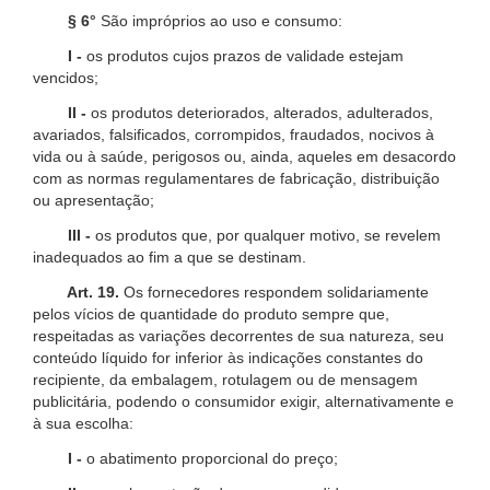
§ 6°
São impróprios ao uso e consumo:
I -
os produtos cujos prazos de validade estejam
vencidos;
II -
os produtos deteriorados, alterados, adulterados,
avariados, falsificados, corrompidos, fraudados, nocivos à
vida ou à saúde, perigosos ou, ainda, aqueles em desacordo
com as normas regulamentares de fabricação, distribuição
ou apresentação;
III -
os produtos que, por qualquer motivo, se revelem
inadequados ao fim a que se destinam.
Art. 19.
Os fornecedores respondem solidariamente
pelos vícios de quantidade do produto sempre que,
respeitadas as variações decorrentes de sua natureza, seu
conteúdo líquido for inferior às indicações constantes do
recipiente, da embalagem, rotulagem ou de mensagem
publicitária, podendo o consumidor exigir, alternativamente e
à sua escolha:
I -
o abatimento proporcional do preço;