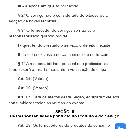
III -
a época em que foi fornecido.
§ 2º
O serviço não é considerado defeituoso pela
adoção de novas técnicas.
§ 3°
O fornecedor de serviços só não será
responsabilizado quando provar:
I -
que, tendo prestado o serviço, o defeito inexiste;
II -
a culpa exclusiva do consumidor ou de terceiro.
§ 4°
A responsabilidade pessoal dos profissionais
liberais será apurada mediante a verificação de culpa.
Art. 15.
(Vetado).
Art. 16.
(Vetado).
Art. 17.
Para os efeitos desta Seção, equiparam-se aos
consumidores todas as vítimas do evento.
SEÇÃO III
Da Responsabilidade por Vício do Produto e do Serviço
Art. 18.
Os fornecedores de produtos de consumo