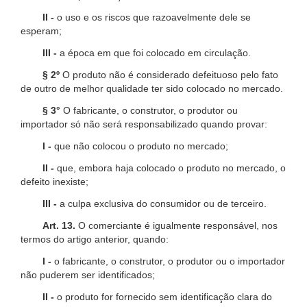
II -
o uso e os riscos que razoavelmente dele se
esperam;
III -
a época em que foi colocado em circulação.
§ 2º
O produto não é considerado defeituoso pelo fato
de outro de melhor qualidade ter sido colocado no mercado.
§ 3°
O fabricante, o construtor, o produtor ou
importador só não será responsabilizado quando provar:
I -
que não colocou o produto no mercado;
II -
que, embora haja colocado o produto no mercado, o
defeito inexiste;
III -
a culpa exclusiva do consumidor ou de terceiro.
Art. 13.
O comerciante é igualmente responsável, nos
termos do artigo anterior, quando:
I -
o fabricante, o construtor, o produtor ou o importador
não puderem ser identificados;
II -
o produto for fornecido sem identificação clara do