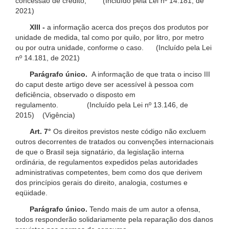
concessão de crédito; (Incluído pela Lei nº 14.181, de
2021)
XIII -
a informação acerca dos preços dos produtos por
unidade de medida, tal como por quilo, por litro, por metro
ou por outra unidade, conforme o caso. (Incluído pela Lei
nº 14.181, de 2021)
Parágrafo único.
A informação de que trata o inciso III
do caput deste artigo deve ser acessível à pessoa com
deficiência, observado o disposto em
regulamento. (Incluído pela Lei nº 13.146, de
2015) (Vigência)
Art. 7°
Os direitos previstos neste código não excluem
outros decorrentes de tratados ou convenções internacionais
de que o Brasil seja signatário, da legislação interna
ordinária, de regulamentos expedidos pelas autoridades
administrativas competentes, bem como dos que derivem
dos princípios gerais do direito, analogia, costumes e
eqüidade.
Parágrafo único.
Tendo mais de um autor a ofensa,
todos responderão solidariamente pela reparação dos danos