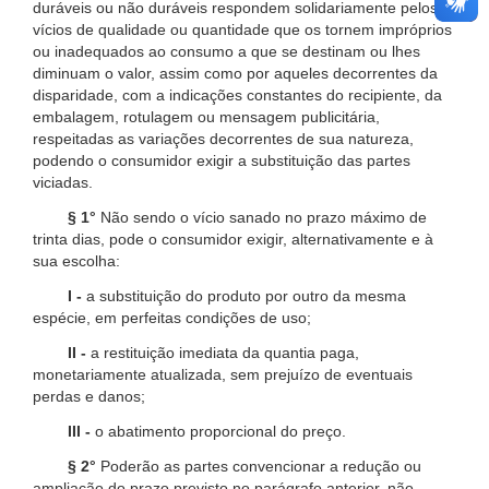
duráveis ou não duráveis respondem solidariamente pelos
vícios de qualidade ou quantidade que os tornem impróprios
ou inadequados ao consumo a que se destinam ou lhes
diminuam o valor, assim como por aqueles decorrentes da
disparidade, com a indicações constantes do recipiente, da
embalagem, rotulagem ou mensagem publicitária,
respeitadas as variações decorrentes de sua natureza,
podendo o consumidor exigir a substituição das partes
viciadas.
§ 1°
Não sendo o vício sanado no prazo máximo de
trinta dias, pode o consumidor exigir, alternativamente e à
sua escolha:
I -
a substituição do produto por outro da mesma
espécie, em perfeitas condições de uso;
II -
a restituição imediata da quantia paga,
monetariamente atualizada, sem prejuízo de eventuais
perdas e danos;
III -
o abatimento proporcional do preço.
§ 2°
Poderão as partes convencionar a redução ou
ampliação do prazo previsto no parágrafo anterior, não