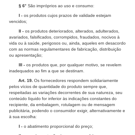
§ 6°
São impróprios ao uso e consumo:
I -
os produtos cujos prazos de validade estejam
vencidos;
II -
os produtos deteriorados, alterados, adulterados,
avariados, falsificados, corrompidos, fraudados, nocivos à
vida ou à saúde, perigosos ou, ainda, aqueles em desacordo
com as normas regulamentares de fabricação, distribuição
ou apresentação;
III -
os produtos que, por qualquer motivo, se revelem
inadequados ao fim a que se destinam.
Art. 19.
Os fornecedores respondem solidariamente
pelos vícios de quantidade do produto sempre que,
respeitadas as variações decorrentes de sua natureza, seu
conteúdo líquido for inferior às indicações constantes do
recipiente, da embalagem, rotulagem ou de mensagem
publicitária, podendo o consumidor exigir, alternativamente e
à sua escolha:
I -
o abatimento proporcional do preço;