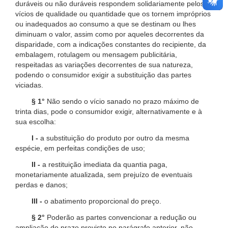
duráveis ou não duráveis respondem solidariamente pelos
vícios de qualidade ou quantidade que os tornem impróprios
ou inadequados ao consumo a que se destinam ou lhes
diminuam o valor, assim como por aqueles decorrentes da
disparidade, com a indicações constantes do recipiente, da
embalagem, rotulagem ou mensagem publicitária,
respeitadas as variações decorrentes de sua natureza,
podendo o consumidor exigir a substituição das partes
viciadas.
§ 1°
Não sendo o vício sanado no prazo máximo de
trinta dias, pode o consumidor exigir, alternativamente e à
sua escolha:
I -
a substituição do produto por outro da mesma
espécie, em perfeitas condições de uso;
II -
a restituição imediata da quantia paga,
monetariamente atualizada, sem prejuízo de eventuais
perdas e danos;
III -
o abatimento proporcional do preço.
§ 2°
Poderão as partes convencionar a redução ou
ampliação do prazo previsto no parágrafo anterior, não