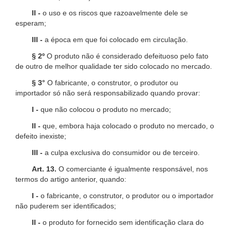
II -
o uso e os riscos que razoavelmente dele se
esperam;
III -
a época em que foi colocado em circulação.
§ 2º
O produto não é considerado defeituoso pelo fato
de outro de melhor qualidade ter sido colocado no mercado.
§ 3°
O fabricante, o construtor, o produtor ou
importador só não será responsabilizado quando provar:
I -
que não colocou o produto no mercado;
II -
que, embora haja colocado o produto no mercado, o
defeito inexiste;
III -
a culpa exclusiva do consumidor ou de terceiro.
Art. 13.
O comerciante é igualmente responsável, nos
termos do artigo anterior, quando:
I -
o fabricante, o construtor, o produtor ou o importador
não puderem ser identificados;
II -
o produto for fornecido sem identificação clara do