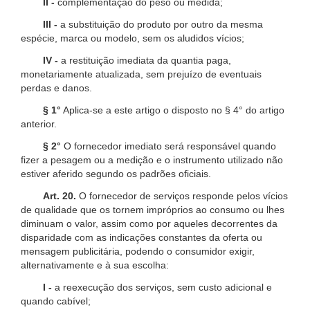
II -
complementação do peso ou medida;
III -
a substituição do produto por outro da mesma
espécie, marca ou modelo, sem os aludidos vícios;
IV -
a restituição imediata da quantia paga,
monetariamente atualizada, sem prejuízo de eventuais
perdas e danos.
§ 1°
Aplica-se a este artigo o disposto no § 4° do artigo
anterior.
§ 2°
O fornecedor imediato será responsável quando
fizer a pesagem ou a medição e o instrumento utilizado não
estiver aferido segundo os padrões oficiais.
Art. 20.
O fornecedor de serviços responde pelos vícios
de qualidade que os tornem impróprios ao consumo ou lhes
diminuam o valor, assim como por aqueles decorrentes da
disparidade com as indicações constantes da oferta ou
mensagem publicitária, podendo o consumidor exigir,
alternativamente e à sua escolha:
I -
a reexecução dos serviços, sem custo adicional e
quando cabível;