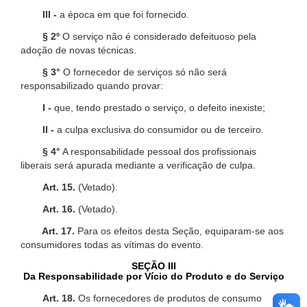
III -
a época em que foi fornecido.
§ 2º
O serviço não é considerado defeituoso pela
adoção de novas técnicas.
§ 3°
O fornecedor de serviços só não será
responsabilizado quando provar:
I -
que, tendo prestado o serviço, o defeito inexiste;
II -
a culpa exclusiva do consumidor ou de terceiro.
§ 4°
A responsabilidade pessoal dos profissionais
liberais será apurada mediante a verificação de culpa.
Art. 15.
(Vetado).
Art. 16.
(Vetado).
Art. 17.
Para os efeitos desta Seção, equiparam-se aos
consumidores todas as vítimas do evento.
SEÇÃO III
Da Responsabilidade por Vício do Produto e do Serviço
Art. 18.
Os fornecedores de produtos de consumo