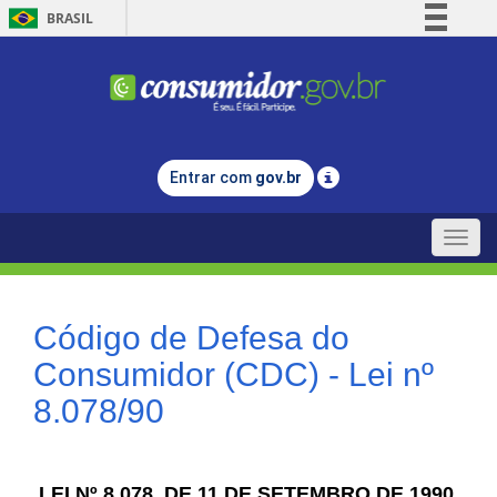
BRASIL
Simplifique!
Comunica BR
Participe
Acesso à informação
Entrar com
gov.br
Legislação
Canais
Toggle
naviga
Código de Defesa do
Consumidor (CDC) - Lei nº
8.078/90
LEI Nº 8.078, DE 11 DE SETEMBRO DE 1990.