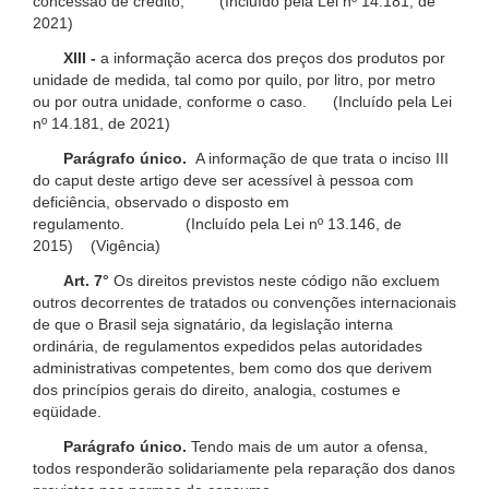
concessão de crédito; (Incluído pela Lei nº 14.181, de
2021)
XIII -
a informação acerca dos preços dos produtos por
unidade de medida, tal como por quilo, por litro, por metro
ou por outra unidade, conforme o caso. (Incluído pela Lei
nº 14.181, de 2021)
Parágrafo único.
A informação de que trata o inciso III
do caput deste artigo deve ser acessível à pessoa com
deficiência, observado o disposto em
regulamento. (Incluído pela Lei nº 13.146, de
2015) (Vigência)
Art. 7°
Os direitos previstos neste código não excluem
outros decorrentes de tratados ou convenções internacionais
de que o Brasil seja signatário, da legislação interna
ordinária, de regulamentos expedidos pelas autoridades
administrativas competentes, bem como dos que derivem
dos princípios gerais do direito, analogia, costumes e
eqüidade.
Parágrafo único.
Tendo mais de um autor a ofensa,
todos responderão solidariamente pela reparação dos danos