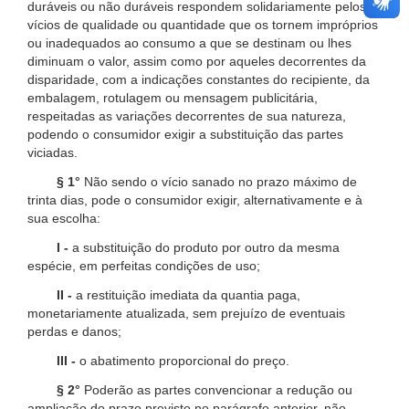
duráveis ou não duráveis respondem solidariamente pelos
vícios de qualidade ou quantidade que os tornem impróprios
ou inadequados ao consumo a que se destinam ou lhes
diminuam o valor, assim como por aqueles decorrentes da
disparidade, com a indicações constantes do recipiente, da
embalagem, rotulagem ou mensagem publicitária,
respeitadas as variações decorrentes de sua natureza,
podendo o consumidor exigir a substituição das partes
viciadas.
§ 1°
Não sendo o vício sanado no prazo máximo de
trinta dias, pode o consumidor exigir, alternativamente e à
sua escolha:
I -
a substituição do produto por outro da mesma
espécie, em perfeitas condições de uso;
II -
a restituição imediata da quantia paga,
monetariamente atualizada, sem prejuízo de eventuais
perdas e danos;
III -
o abatimento proporcional do preço.
§ 2°
Poderão as partes convencionar a redução ou
ampliação do prazo previsto no parágrafo anterior, não