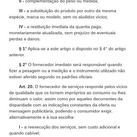
II -
complementação do peso ou medida;
III -
a substituição do produto por outro da mesma
espécie, marca ou modelo, sem os aludidos vícios;
IV -
a restituição imediata da quantia paga,
monetariamente atualizada, sem prejuízo de eventuais
perdas e danos.
§ 1°
Aplica-se a este artigo o disposto no § 4° do artigo
anterior.
§ 2°
O fornecedor imediato será responsável quando
fizer a pesagem ou a medição e o instrumento utilizado não
estiver aferido segundo os padrões oficiais.
Art. 20.
O fornecedor de serviços responde pelos vícios
de qualidade que os tornem impróprios ao consumo ou lhes
diminuam o valor, assim como por aqueles decorrentes da
disparidade com as indicações constantes da oferta ou
mensagem publicitária, podendo o consumidor exigir,
alternativamente e à sua escolha:
I -
a reexecução dos serviços, sem custo adicional e
quando cabível;