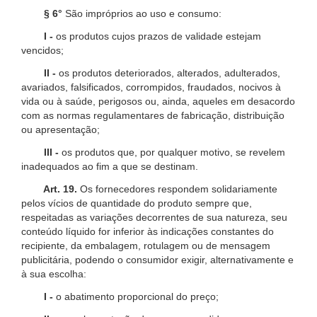
§ 6°
São impróprios ao uso e consumo:
I -
os produtos cujos prazos de validade estejam
vencidos;
II -
os produtos deteriorados, alterados, adulterados,
avariados, falsificados, corrompidos, fraudados, nocivos à
vida ou à saúde, perigosos ou, ainda, aqueles em desacordo
com as normas regulamentares de fabricação, distribuição
ou apresentação;
III -
os produtos que, por qualquer motivo, se revelem
inadequados ao fim a que se destinam.
Art. 19.
Os fornecedores respondem solidariamente
pelos vícios de quantidade do produto sempre que,
respeitadas as variações decorrentes de sua natureza, seu
conteúdo líquido for inferior às indicações constantes do
recipiente, da embalagem, rotulagem ou de mensagem
publicitária, podendo o consumidor exigir, alternativamente e
à sua escolha:
I -
o abatimento proporcional do preço;