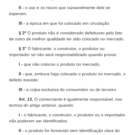
II -
o uso e os riscos que razoavelmente dele se
esperam;
III -
a época em que foi colocado em circulação.
§ 2º
O produto não é considerado defeituoso pelo fato
de outro de melhor qualidade ter sido colocado no mercado.
§ 3°
O fabricante, o construtor, o produtor ou
importador só não será responsabilizado quando provar:
I -
que não colocou o produto no mercado;
II -
que, embora haja colocado o produto no mercado, o
defeito inexiste;
III -
a culpa exclusiva do consumidor ou de terceiro.
Art. 13.
O comerciante é igualmente responsável, nos
termos do artigo anterior, quando:
I -
o fabricante, o construtor, o produtor ou o importador
não puderem ser identificados;
II -
o produto for fornecido sem identificação clara do