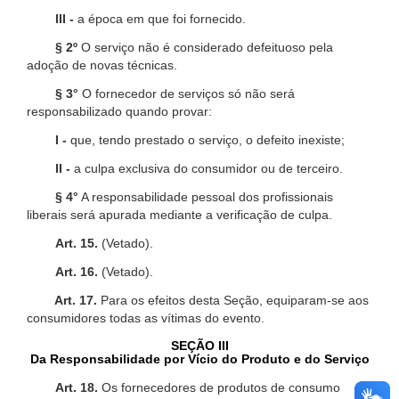
III -
a época em que foi fornecido.
§ 2º
O serviço não é considerado defeituoso pela
adoção de novas técnicas.
§ 3°
O fornecedor de serviços só não será
responsabilizado quando provar:
I -
que, tendo prestado o serviço, o defeito inexiste;
II -
a culpa exclusiva do consumidor ou de terceiro.
§ 4°
A responsabilidade pessoal dos profissionais
liberais será apurada mediante a verificação de culpa.
Art. 15.
(Vetado).
Art. 16.
(Vetado).
Art. 17.
Para os efeitos desta Seção, equiparam-se aos
consumidores todas as vítimas do evento.
SEÇÃO III
Da Responsabilidade por Vício do Produto e do Serviço
Art. 18.
Os fornecedores de produtos de consumo