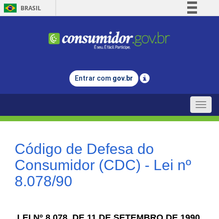
BRASIL
Simplifique!
Comunica BR
Participe
Acesso à informação
Entrar com
gov.br
Legislação
Canais
Toggle
naviga
Código de Defesa do
Consumidor (CDC) - Lei nº
8.078/90
LEI Nº 8.078, DE 11 DE SETEMBRO DE 1990.