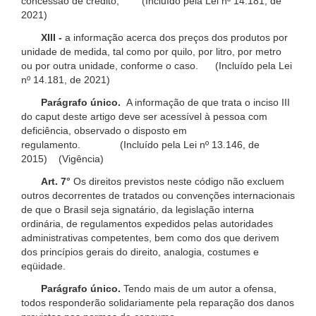
concessão de crédito; (Incluído pela Lei nº 14.181, de
2021)
XIII -
a informação acerca dos preços dos produtos por
unidade de medida, tal como por quilo, por litro, por metro
ou por outra unidade, conforme o caso. (Incluído pela Lei
nº 14.181, de 2021)
Parágrafo único.
A informação de que trata o inciso III
do caput deste artigo deve ser acessível à pessoa com
deficiência, observado o disposto em
regulamento. (Incluído pela Lei nº 13.146, de
2015) (Vigência)
Art. 7°
Os direitos previstos neste código não excluem
outros decorrentes de tratados ou convenções internacionais
de que o Brasil seja signatário, da legislação interna
ordinária, de regulamentos expedidos pelas autoridades
administrativas competentes, bem como dos que derivem
dos princípios gerais do direito, analogia, costumes e
eqüidade.
Parágrafo único.
Tendo mais de um autor a ofensa,
todos responderão solidariamente pela reparação dos danos