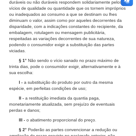
duráveis ou não duráveis respondem solidariamente pelos
vícios de qualidade ou quantidade que os tornem impróprios
ou inadequados ao consumo a que se destinam ou lhes
diminuam o valor, assim como por aqueles decorrentes da
disparidade, com a indicações constantes do recipiente, da
embalagem, rotulagem ou mensagem publicitária,
respeitadas as variações decorrentes de sua natureza,
podendo o consumidor exigir a substituição das partes
viciadas.
§ 1°
Não sendo o vício sanado no prazo máximo de
trinta dias, pode o consumidor exigir, alternativamente e à
sua escolha:
I -
a substituição do produto por outro da mesma
espécie, em perfeitas condições de uso;
II -
a restituição imediata da quantia paga,
monetariamente atualizada, sem prejuízo de eventuais
perdas e danos;
III -
o abatimento proporcional do preço.
§ 2°
Poderão as partes convencionar a redução ou
ampliação do prazo previsto no parágrafo anterior, não