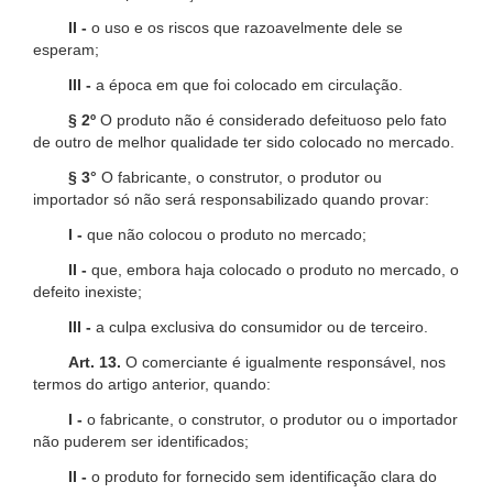
II -
o uso e os riscos que razoavelmente dele se
esperam;
III -
a época em que foi colocado em circulação.
§ 2º
O produto não é considerado defeituoso pelo fato
de outro de melhor qualidade ter sido colocado no mercado.
§ 3°
O fabricante, o construtor, o produtor ou
importador só não será responsabilizado quando provar:
I -
que não colocou o produto no mercado;
II -
que, embora haja colocado o produto no mercado, o
defeito inexiste;
III -
a culpa exclusiva do consumidor ou de terceiro.
Art. 13.
O comerciante é igualmente responsável, nos
termos do artigo anterior, quando:
I -
o fabricante, o construtor, o produtor ou o importador
não puderem ser identificados;
II -
o produto for fornecido sem identificação clara do