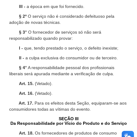
III -
a época em que foi fornecido.
§ 2º
O serviço não é considerado defeituoso pela
adoção de novas técnicas.
§ 3°
O fornecedor de serviços só não será
responsabilizado quando provar:
I -
que, tendo prestado o serviço, o defeito inexiste;
II -
a culpa exclusiva do consumidor ou de terceiro.
§ 4°
A responsabilidade pessoal dos profissionais
liberais será apurada mediante a verificação de culpa.
Art. 15.
(Vetado).
Art. 16.
(Vetado).
Art. 17.
Para os efeitos desta Seção, equiparam-se aos
consumidores todas as vítimas do evento.
SEÇÃO III
Da Responsabilidade por Vício do Produto e do Serviço
Art. 18.
Os fornecedores de produtos de consumo