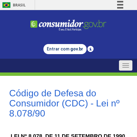
BRASIL
Simplifique!
Comunica BR
Participe
Acesso à informação
Entrar com
gov.br
Legislação
Canais
Toggle
naviga
Código de Defesa do
Consumidor (CDC) - Lei nº
8.078/90
LEI Nº 8.078, DE 11 DE SETEMBRO DE 1990.