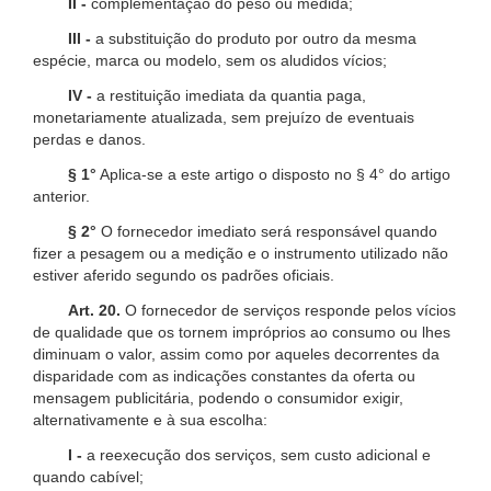
II -
complementação do peso ou medida;
III -
a substituição do produto por outro da mesma
espécie, marca ou modelo, sem os aludidos vícios;
IV -
a restituição imediata da quantia paga,
monetariamente atualizada, sem prejuízo de eventuais
perdas e danos.
§ 1°
Aplica-se a este artigo o disposto no § 4° do artigo
anterior.
§ 2°
O fornecedor imediato será responsável quando
fizer a pesagem ou a medição e o instrumento utilizado não
estiver aferido segundo os padrões oficiais.
Art. 20.
O fornecedor de serviços responde pelos vícios
de qualidade que os tornem impróprios ao consumo ou lhes
diminuam o valor, assim como por aqueles decorrentes da
disparidade com as indicações constantes da oferta ou
mensagem publicitária, podendo o consumidor exigir,
alternativamente e à sua escolha:
I -
a reexecução dos serviços, sem custo adicional e
quando cabível;