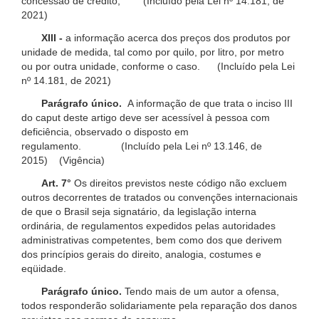
concessão de crédito; (Incluído pela Lei nº 14.181, de
2021)
XIII -
a informação acerca dos preços dos produtos por
unidade de medida, tal como por quilo, por litro, por metro
ou por outra unidade, conforme o caso. (Incluído pela Lei
nº 14.181, de 2021)
Parágrafo único.
A informação de que trata o inciso III
do caput deste artigo deve ser acessível à pessoa com
deficiência, observado o disposto em
regulamento. (Incluído pela Lei nº 13.146, de
2015) (Vigência)
Art. 7°
Os direitos previstos neste código não excluem
outros decorrentes de tratados ou convenções internacionais
de que o Brasil seja signatário, da legislação interna
ordinária, de regulamentos expedidos pelas autoridades
administrativas competentes, bem como dos que derivem
dos princípios gerais do direito, analogia, costumes e
eqüidade.
Parágrafo único.
Tendo mais de um autor a ofensa,
todos responderão solidariamente pela reparação dos danos