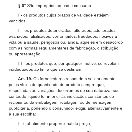
§ 6°
São impróprios ao uso e consumo:
I -
os produtos cujos prazos de validade estejam
vencidos;
II -
os produtos deteriorados, alterados, adulterados,
avariados, falsificados, corrompidos, fraudados, nocivos à
vida ou à saúde, perigosos ou, ainda, aqueles em desacordo
com as normas regulamentares de fabricação, distribuição
ou apresentação;
III -
os produtos que, por qualquer motivo, se revelem
inadequados ao fim a que se destinam.
Art. 19.
Os fornecedores respondem solidariamente
pelos vícios de quantidade do produto sempre que,
respeitadas as variações decorrentes de sua natureza, seu
conteúdo líquido for inferior às indicações constantes do
recipiente, da embalagem, rotulagem ou de mensagem
publicitária, podendo o consumidor exigir, alternativamente e
à sua escolha:
I -
o abatimento proporcional do preço;