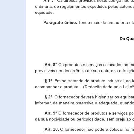
Art. 7°
Os direitos previstos neste código não e
ordinária, de regulamentos expedidos pelas autorid
eqüidade.
Parágrafo único.
Tendo mais de um autor a of
Da Qua
Art. 8°
Os produtos e serviços colocados no m
previsíveis em decorrência de sua natureza e fruiç
§ 1º
Em se tratando de produto industrial, ao 
acompanhar o produto. (Redação dada pela Lei nº
§ 2º
O fornecedor deverá higienizar os equipam
informar, de maneira ostensiva e adequada, quando 
Art. 9°
O fornecedor de produtos e serviços po
da sua nocividade ou periculosidade, sem prejuízo
Art. 10.
O fornecedor não poderá colocar no me