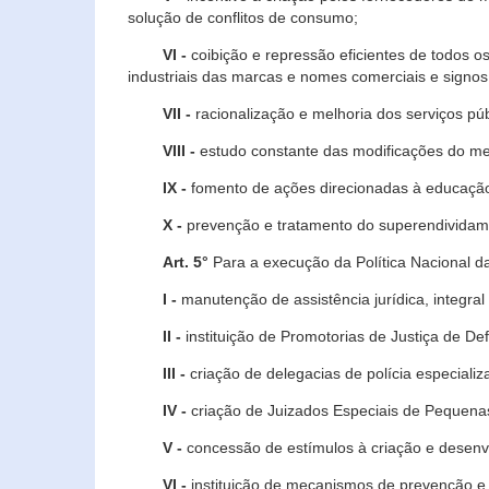
solução de conflitos de consumo;
VI -
coibição e repressão eficientes de todos o
industriais das marcas e nomes comerciais e signos
VII -
racionalização e melhoria dos serviços púb
VIII -
estudo constante das modificações do m
IX -
fomento de ações direcionadas à educação 
X -
prevenção e tratamento do superendividame
Art. 5°
Para a execução da Política Nacional d
I -
manutenção de assistência jurídica, integral
II -
instituição de Promotorias de Justiça de De
III -
criação de delegacias de polícia especial
IV -
criação de Juizados Especiais de Pequenas
V -
concessão de estímulos à criação e desen
VI -
instituição de mecanismos de prevenção e 