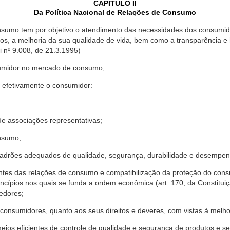
CAPÍTULO II
Da Política Nacional de Relações de Consumo
nsumo tem por objetivo o atendimento das necessidades dos consumido
os, a melhoria da sua qualidade de vida, bem como a transparência e
º 9.008, de 21.3.1995)
sumidor no mercado de consumo;
 efetivamente o consumidor:
 associações representativas;
nsumo;
drões adequados de qualidade, segurança, durabilidade e desempen
antes das relações de consumo e compatibilização da proteção do co
rincípios nos quais se funda a ordem econômica (art. 170, da Constitu
cedores;
consumidores, quanto aos seus direitos e deveres, com vistas à mel
meios eficientes de controle de qualidade e segurança de produtos e 