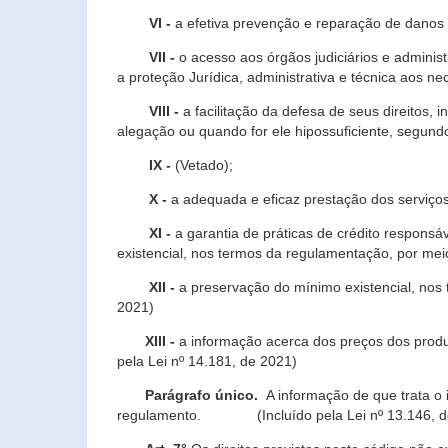
VI -
a efetiva prevenção e reparação de danos pa
VII -
o acesso aos órgãos judiciários e administ
a proteção Jurídica, administrativa e técnica aos ne
VIII -
a facilitação da defesa de seus direitos, i
alegação ou quando for ele hipossuficiente, segundo
IX -
(Vetado);
X -
a adequada e eficaz prestação dos serviços
XI -
a garantia de práticas de crédito respons
existencial, nos termos da regulamentação, por mei
XII -
a preservação do mínimo existencial, nos
2021)
XIII -
a informação acerca dos preços dos produt
pela Lei nº 14.181, de 2021)
Parágrafo único.
A informação de que trata o i
regulamento. (Incluído pela Lei nº 13.146, d