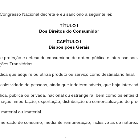
 Congresso Nacional decreta e eu sanciono a seguinte lei:
TÍTULO I
Dos Direitos do Consumidor
CAPÍTULO I
Disposições Gerais
proteção e defesa do consumidor, de ordem pública e interesse social,
ções Transitórias.
ica que adquire ou utiliza produto ou serviço como destinatário final.
oletividade de pessoas, ainda que indetermináveis, que haja intervi
dica, pública ou privada, nacional ou estrangeira, bem como os entes
ação, importação, exportação, distribuição ou comercialização de pro
material ou imaterial.
mercado de consumo, mediante remuneração, inclusive as de natureza ba