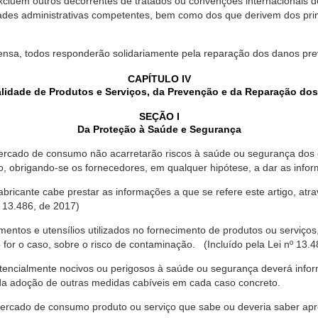
xcluem outros decorrentes de tratados ou convenções internacionais de 
ades administrativas competentes, bem como dos que derivem dos princ
ensa, todos responderão solidariamente pela reparação dos danos pr
CAPÍTULO IV
lidade de Produtos e Serviços, da Prevenção e da Reparação do
SEÇÃO I
Da Proteção à Saúde e Segurança
ercado de consumo não acarretarão riscos à saúde ou segurança dos 
ão, obrigando-se os fornecedores, em qualquer hipótese, a dar as inf
fabricante cabe prestar as informações a que se refere este artigo, a
 13.486, de 2017)
entos e utensílios utilizados no fornecimento de produtos ou serviços
for o caso, sobre o risco de contaminação. (Incluído pela Lei nº 13.4
tencialmente nocivos ou perigosos à saúde ou segurança deverá infor
 da adoção de outras medidas cabíveis em cada caso concreto.
rcado de consumo produto ou serviço que sabe ou deveria saber apres