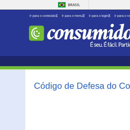
BRASIL
Ir para o conteúdo
1
Ir para o menu
2
Ir para o login
3
Ir para o r
Código de Defesa do Co