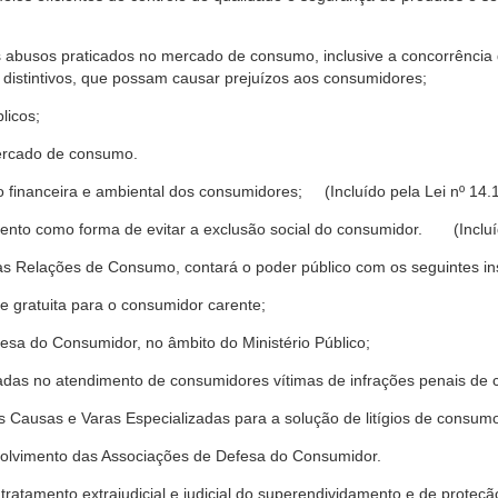
s abusos praticados no mercado de consumo, inclusive a concorrência de
 distintivos, que possam causar prejuízos aos consumidores;
licos;
ercado de consumo.
financeira e ambiental dos consumidores; (Incluído pela Lei nº 14.
nto como forma de evitar a exclusão social do consumidor. (Incluíd
as Relações de Consumo, contará o poder público com os seguintes ins
 e gratuita para o consumidor carente;
fesa do Consumidor, no âmbito do Ministério Público;
izadas no atendimento de consumidores vítimas de infrações penais de
 Causas e Varas Especializadas para a solução de litígios de consum
volvimento das Associações de Defesa do Consumidor.
tratamento extrajudicial e judicial do superendividamento e de prote