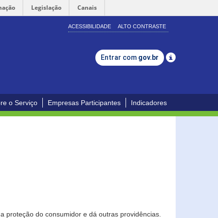
mação
Legislação
Canais
ACESSIBILIDADE
ALTO CONTRASTE
Entrar com
gov.br
re o Serviço
Empresas Participantes
Indicadores
0
a proteção do consumidor e dá outras providências.