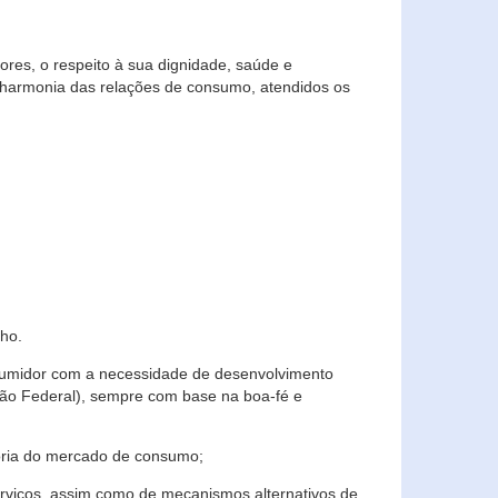
res, o respeito à sua dignidade, saúde e
 harmonia das relações de consumo, atendidos os
ho.
nsumidor com a necessidade de desenvolvimento
ição Federal), sempre com base na boa-fé e
horia do mercado de consumo;
serviços, assim como de mecanismos alternativos de