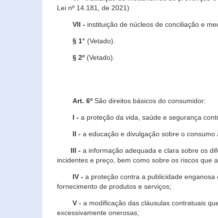
Lei nº 14.181, de 2021)
VII -
instituição de núcleos de conciliação e m
§ 1°
(Vetado).
§ 2º
(Vetado).
Art. 6º
São direitos básicos do consumidor:
I -
a proteção da vida, saúde e segurança contr
II -
a educação e divulgação sobre o consumo a
III -
a informação adequada e clara sobre os dife
incidentes e preço, bem como sobre os riscos q
IV -
a proteção contra a publicidade enganosa e
fornecimento de produtos e serviços;
V -
a modificação das cláusulas contratuais qu
excessivamente onerosas;