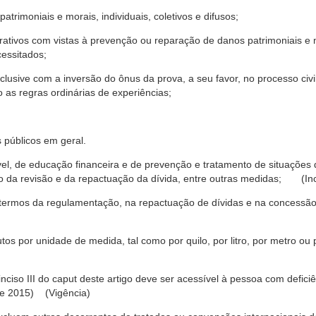
trimoniais e morais, individuais, coletivos e difusos;
rativos com vistas à prevenção ou reparação de danos patrimoniais e mo
cessitados;
nclusive com a inversão do ônus da prova, a seu favor, no processo civil,
 as regras ordinárias de experiências;
 públicos em geral.
ável, de educação financeira e de prevenção e tratamento de situaçõe
o da revisão e da repactuação da dívida, entre outras medidas; (Inc
 termos da regulamentação, na repactuação de dívidas e na concessão
os por unidade de medida, tal como por quilo, por litro, por metro o
nciso III do caput deste artigo deve ser acessível à pessoa com defic
e 2015) (Vigência)