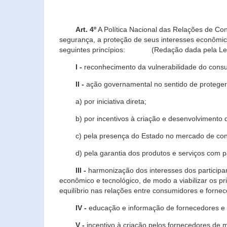
Art. 4º
A Política Nacional das Relações de Co
segurança, a proteção de seus interesses econômic
seguintes princípios: (Redação dada pela Lei n
I -
reconhecimento da vulnerabilidade do con
II -
ação governamental no sentido de proteger
a) por iniciativa direta;
b) por incentivos à criação e desenvolvimento de
c) pela presença do Estado no mercado de co
d) pela garantia dos produtos e serviços com pa
III -
harmonização dos interesses dos particip
econômico e tecnológico, de modo a viabilizar os p
equilíbrio nas relações entre consumidores e forne
IV -
educação e informação de fornecedores e 
V -
incentivo à criação pelos fornecedores de 