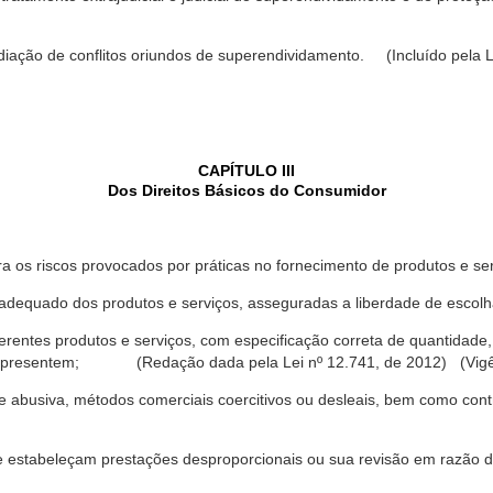
ediação de conflitos oriundos de superendividamento. (Incluído pela L
CAPÍTULO III
Dos Direitos Básicos do Consumidor
a os riscos provocados por práticas no fornecimento de produtos e se
dequado dos produtos e serviços, asseguradas a liberdade de escolha
rentes produtos e serviços, com especificação correta de quantidade, 
ue apresentem; (Redação dada pela Lei nº 12.741, de 2012) (Vigê
 abusiva, métodos comerciais coercitivos ou desleais, bem como contr
e estabeleçam prestações desproporcionais ou sua revisão em razão d