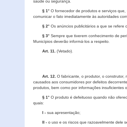
saúde ou segurança.
§ 1°
O fornecedor de produtos e serviços que,
comunicar o fato imediatamente às autoridades com
§ 2°
Os anúncios publicitários a que se refere 
§ 3°
Sempre que tiverem conhecimento de peric
Municípios deverão informá-los a respeito.
Art. 11.
(Vetado).
Art. 12.
O fabricante, o produtor, o construtor
causados aos consumidores por defeitos decorrente
produtos, bem como por informações insuficientes o
§ 1°
O produto é defeituoso quando não oferece
quais:
I -
sua apresentação;
II -
o uso e os riscos que razoavelmente dele 