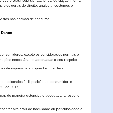
que o Brasil seja signatário, da legislação interna
ípios gerais do direito, analogia, costumes e
evistos nas normas de consumo.
s Danos
consumidores, exceto os considerados normais e
ormações necessárias e adequadas a seu respeito.
través de impressos apropriados que devam
, ou colocados à disposição do consumidor, e
86, de 2017)
mar, de maneira ostensiva e adequada, a respeito
entar alto grau de nocividade ou periculosidade à