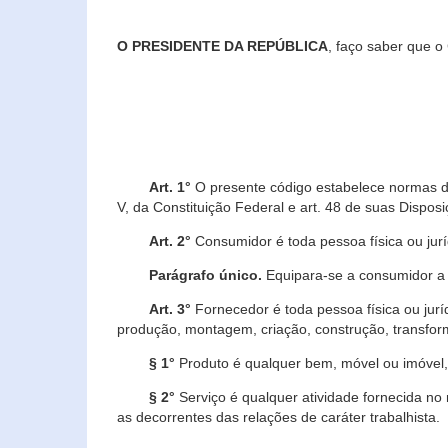
O PRESIDENTE DA REPÚBLICA
, faço saber que o
Art. 1°
O presente código estabelece normas de 
V, da Constituição Federal e art. 48 de suas Disposi
Art. 2°
Consumidor é toda pessoa física ou juríd
Parágrafo único.
Equipara-se a consumidor a c
Art. 3°
Fornecedor é toda pessoa física ou jurí
produção, montagem, criação, construção, transform
§ 1°
Produto é qualquer bem, móvel ou imóvel, 
§ 2°
Serviço é qualquer atividade fornecida no 
as decorrentes das relações de caráter trabalhista.