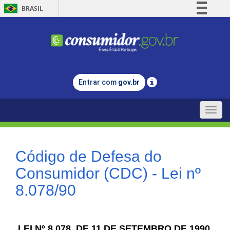
BRASIL
Simplifique!
Comunica BR
Participe
Acesso à informação
Entrar com
gov.br
Legislação
Canais
Toggle
naviga
Código de Defesa do
Consumidor (CDC) - Lei nº
8.078/90
LEI Nº 8.078, DE 11 DE SETEMBRO DE 1990.