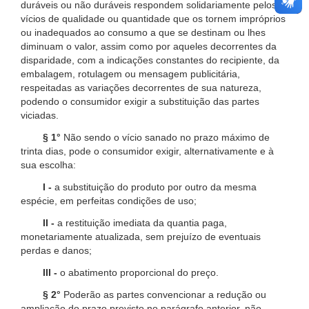
duráveis ou não duráveis respondem solidariamente pelos
vícios de qualidade ou quantidade que os tornem impróprios
ou inadequados ao consumo a que se destinam ou lhes
diminuam o valor, assim como por aqueles decorrentes da
disparidade, com a indicações constantes do recipiente, da
embalagem, rotulagem ou mensagem publicitária,
respeitadas as variações decorrentes de sua natureza,
podendo o consumidor exigir a substituição das partes
viciadas.
§ 1°
Não sendo o vício sanado no prazo máximo de
trinta dias, pode o consumidor exigir, alternativamente e à
sua escolha:
I -
a substituição do produto por outro da mesma
espécie, em perfeitas condições de uso;
II -
a restituição imediata da quantia paga,
monetariamente atualizada, sem prejuízo de eventuais
perdas e danos;
III -
o abatimento proporcional do preço.
§ 2°
Poderão as partes convencionar a redução ou
ampliação do prazo previsto no parágrafo anterior, não