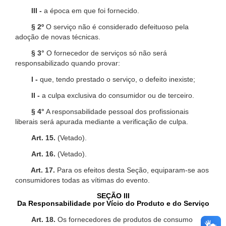
III -
a época em que foi fornecido.
§ 2º
O serviço não é considerado defeituoso pela
adoção de novas técnicas.
§ 3°
O fornecedor de serviços só não será
responsabilizado quando provar:
I -
que, tendo prestado o serviço, o defeito inexiste;
II -
a culpa exclusiva do consumidor ou de terceiro.
§ 4°
A responsabilidade pessoal dos profissionais
liberais será apurada mediante a verificação de culpa.
Art. 15.
(Vetado).
Art. 16.
(Vetado).
Art. 17.
Para os efeitos desta Seção, equiparam-se aos
consumidores todas as vítimas do evento.
SEÇÃO III
Da Responsabilidade por Vício do Produto e do Serviço
Art. 18.
Os fornecedores de produtos de consumo