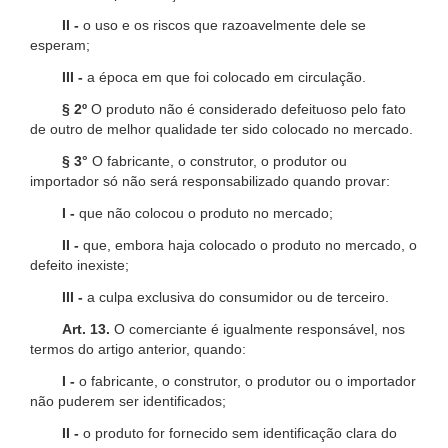
II -
o uso e os riscos que razoavelmente dele se
esperam;
III -
a época em que foi colocado em circulação.
§ 2º
O produto não é considerado defeituoso pelo fato
de outro de melhor qualidade ter sido colocado no mercado.
§ 3°
O fabricante, o construtor, o produtor ou
importador só não será responsabilizado quando provar:
I -
que não colocou o produto no mercado;
II -
que, embora haja colocado o produto no mercado, o
defeito inexiste;
III -
a culpa exclusiva do consumidor ou de terceiro.
Art. 13.
O comerciante é igualmente responsável, nos
termos do artigo anterior, quando:
I -
o fabricante, o construtor, o produtor ou o importador
não puderem ser identificados;
II -
o produto for fornecido sem identificação clara do