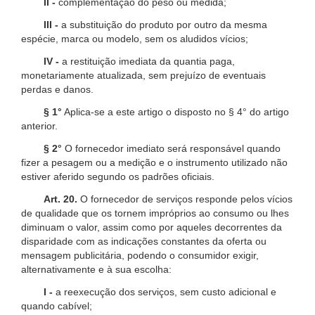
II -
complementação do peso ou medida;
III -
a substituição do produto por outro da mesma
espécie, marca ou modelo, sem os aludidos vícios;
IV -
a restituição imediata da quantia paga,
monetariamente atualizada, sem prejuízo de eventuais
perdas e danos.
§ 1°
Aplica-se a este artigo o disposto no § 4° do artigo
anterior.
§ 2°
O fornecedor imediato será responsável quando
fizer a pesagem ou a medição e o instrumento utilizado não
estiver aferido segundo os padrões oficiais.
Art. 20.
O fornecedor de serviços responde pelos vícios
de qualidade que os tornem impróprios ao consumo ou lhes
diminuam o valor, assim como por aqueles decorrentes da
disparidade com as indicações constantes da oferta ou
mensagem publicitária, podendo o consumidor exigir,
alternativamente e à sua escolha:
I -
a reexecução dos serviços, sem custo adicional e
quando cabível;