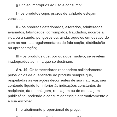
§ 6°
São impróprios ao uso e consumo:
I -
os produtos cujos prazos de validade estejam
vencidos;
II -
os produtos deteriorados, alterados, adulterados,
avariados, falsificados, corrompidos, fraudados, nocivos à
vida ou à saúde, perigosos ou, ainda, aqueles em desacordo
com as normas regulamentares de fabricação, distribuição
ou apresentação;
III -
os produtos que, por qualquer motivo, se revelem
inadequados ao fim a que se destinam.
Art. 19.
Os fornecedores respondem solidariamente
pelos vícios de quantidade do produto sempre que,
respeitadas as variações decorrentes de sua natureza, seu
conteúdo líquido for inferior às indicações constantes do
recipiente, da embalagem, rotulagem ou de mensagem
publicitária, podendo o consumidor exigir, alternativamente e
à sua escolha:
I -
o abatimento proporcional do preço;