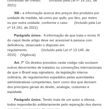
concessão de crédito; (Incluído pela Lei nº 14.181, de
2021)
XIII -
a informação acerca dos preços dos produtos por
unidade de medida, tal como por quilo, por litro, por metro
ou por outra unidade, conforme o caso. (Incluído pela Lei
nº 14.181, de 2021)
Parágrafo único.
A informação de que trata o inciso III
do caput deste artigo deve ser acessível à pessoa com
deficiência, observado o disposto em
regulamento. (Incluído pela Lei nº 13.146, de
2015) (Vigência)
Art. 7°
Os direitos previstos neste código não excluem
outros decorrentes de tratados ou convenções internacionais
de que o Brasil seja signatário, da legislação interna
ordinária, de regulamentos expedidos pelas autoridades
administrativas competentes, bem como dos que derivem
dos princípios gerais do direito, analogia, costumes e
eqüidade.
Parágrafo único.
Tendo mais de um autor a ofensa,
todos responderão solidariamente pela reparação dos danos